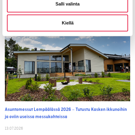
Takaisin
Salli valinta
Kiellä
Asuntomessut Lempäälässä 2026 – Tutustu Kasken ikkunoihin
ja oviin useissa messukohteissa
13.07.2026