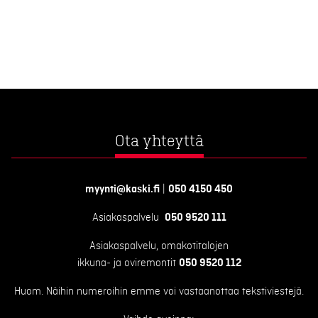
Ota yhteyttä
myynti@kaski.fi
|
050 4150 450
Asiakaspalvelu
050 9520 111
Asiakaspalvelu, omakotitalojen
ikkuna- ja oviremontit
050 9520 112
Huom. Näihin numeroihin emme voi vastaanottaa tekstiviestejä.