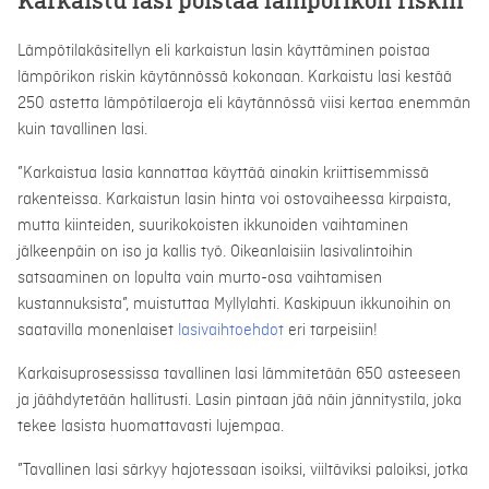
Karkaistu lasi poistaa lämpörikon riskin
Lämpötilakäsitellyn eli karkaistun lasin käyttäminen poistaa
lämpörikon riskin käytännössä kokonaan. Karkaistu lasi kestää
250 astetta lämpötilaeroja eli käytännössä viisi kertaa enemmän
kuin tavallinen lasi.
”Karkaistua lasia kannattaa käyttää ainakin kriittisemmissä
rakenteissa. Karkaistun lasin hinta voi ostovaiheessa kirpaista,
mutta kiinteiden, suurikokoisten ikkunoiden vaihtaminen
jälkeenpäin on iso ja kallis työ. Oikeanlaisiin lasivalintoihin
satsaaminen on lopulta vain murto-osa vaihtamisen
kustannuksista”, muistuttaa Myllylahti. Kaskipuun ikkunoihin on
saatavilla monenlaiset
lasivaihtoehdot
eri tarpeisiin!
Karkaisuprosessissa tavallinen lasi lämmitetään 650 asteeseen
ja jäähdytetään hallitusti. Lasin pintaan jää näin jännitystila, joka
tekee lasista huomattavasti lujempaa.
”Tavallinen lasi särkyy hajotessaan isoiksi, viiltäviksi paloiksi, jotka