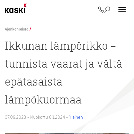
Yhteystiedot
Etsi
Siirry
sisältöön
Ajankohtaista
/
Ikkunan lämpörikko –
tunnista vaarat ja vältä
epätasaista
lämpökuormaa
07.09.2023 - Muokattu 8.1.2024 -
Yleinen