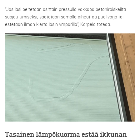
”Jos lasi peitetään osittain pressulla vakkapa betoniroiskeilta
suojautumiseksi, saatetaan samalla aiheuttaa puolivarjo tai
estetään ilman kierto lasin ympärillä”, Korpela toteaa.
Tasainen lämpökuorma estää ikkunan