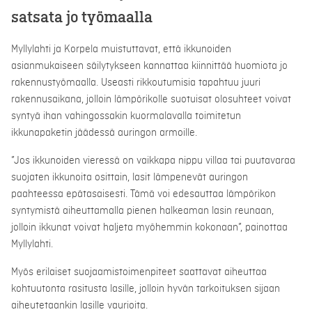
satsata jo työmaalla
Myllylahti ja Korpela muistuttavat, että ikkunoiden
asianmukaiseen säilytykseen kannattaa kiinnittää huomiota jo
rakennustyömaalla. Useasti rikkoutumisia tapahtuu juuri
rakennusaikana, jolloin lämpörikolle suotuisat olosuhteet voivat
syntyä ihan vahingossakin kuormalavalla toimitetun
ikkunapaketin jäädessä auringon armoille.
”Jos ikkunoiden vieressä on vaikkapa nippu villaa tai puutavaraa
suojaten ikkunoita osittain, lasit lämpenevät auringon
paahteessa epätasaisesti. Tämä voi edesauttaa lämpörikon
syntymistä aiheuttamalla pienen halkeaman lasin reunaan,
jolloin ikkunat voivat haljeta myöhemmin kokonaan”, painottaa
Myllylahti.
Myös erilaiset suojaamistoimenpiteet saattavat aiheuttaa
kohtuutonta rasitusta lasille, jolloin hyvän tarkoituksen sijaan
aiheutetaankin lasille vaurioita.