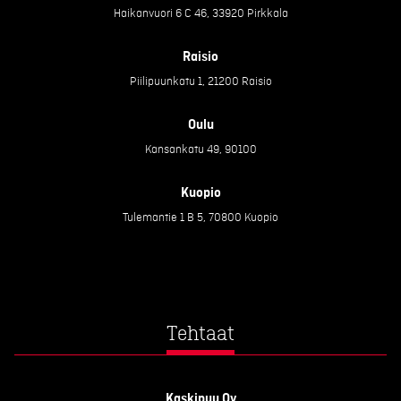
Haikanvuori 6 C 46, 33920 Pirkkala
Raisio
Piilipuunkatu 1, 21200 Raisio
Oulu
Kansankatu 49, 90100
Kuopio
Tulemantie 1 B 5, 70800 Kuopio
Tehtaat
Kaskipuu Oy