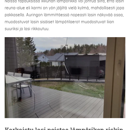
Näissä tapauksissa ikkunan lämpörikko voi johtua siitä, että lasin
reuna-alue eli karmi on yön jäljiltä vielä kylmä, mahdollisesti jopa
pakkasella. Auringon lämmittäessä nopeasti lasin näkyvää osaa,
muodostuvat lasin sisäiset lämpötilaerot muodostuvat liian
suuriksi ja lasi rikkoutuu.