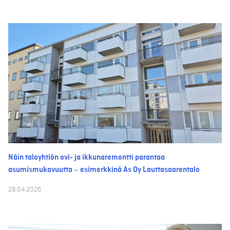
Näin taloyhtiön ovi- ja ikkunaremontti parantaa
asumismukavuutta – esimerkkinä As Oy Lauttasaarentalo
28.04.2026