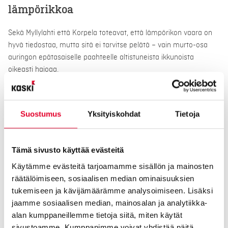
lämpörikkoa
Sekä Myllylahti että Korpela toteavat, että lämpörikon vaara on
hyvä tiedostaa, mutta sitä ei tarvitse pelätä – vain murto-osa
auringon epätasaiselle paahteelle altistuneista ikkunoista
oikeasti hajoaa.
”Kannattaa huomioida, että tummat kaihtimet ja verhot lisäävät
lämpökuormaa vaaleita sävyjä enemmän. Nämä saattavat ehkä
Suostumus
Yksityiskohdat
Tietoja
tuntua pieniltä jutuilta, mutta huolehtimalla ikkunoiden
tasaisestä lämpökuormasta saadaan ehkäistyä lämpörikon
riskiä”, Myllylahti summaa.
Tämä sivusto käyttää evästeitä
”Lasin käyttömääriin nähden rikkoutumisia tapahtuu melko
Käytämme evästeitä tarjoamamme sisällön ja mainosten
vähän, mutta lähes poikkeuksetta ne aiheuttavat melko paljon
räätälöimiseen, sosiaalisen median ominaisuuksien
keskustelua”, rauhoittelee Korpela ja muistuttaa, että jokainen
tukemiseen ja kävijämäärämme analysoimiseen. Lisäksi
käyttäjä voi omalla toiminnallaan vaikuttaa suuresti myös
jaamme sosiaalisen median, mainosalan ja analytiikka-
rikkoutumisriskiin.
alan kumppaneillemme tietoja siitä, miten käytät
sivustoamme. Kumppanimme voivat yhdistää näitä