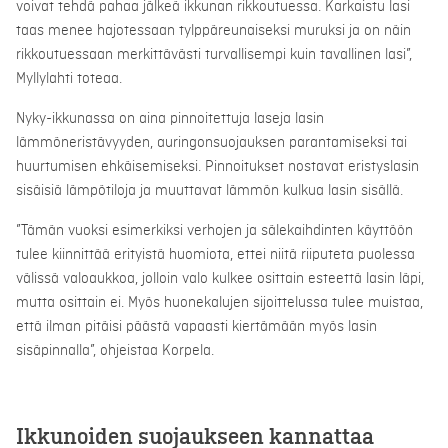
voivat tehdä pahaa jälkeä ikkunan rikkoutuessa. Karkaistu lasi
taas menee hajotessaan tylppäreunaiseksi muruksi ja on näin
rikkoutuessaan merkittävästi turvallisempi kuin tavallinen lasi”,
Myllylahti toteaa.
Nyky-ikkunassa on aina pinnoitettuja laseja lasin
lämmöneristävyyden, auringonsuojauksen parantamiseksi tai
huurtumisen ehkäisemiseksi. Pinnoitukset nostavat eristyslasin
sisäisiä lämpötiloja ja muuttavat lämmön kulkua lasin sisällä.
”Tämän vuoksi esimerkiksi verhojen ja sälekaihdinten käyttöön
tulee kiinnittää erityistä huomiota, ettei niitä riiputeta puolessa
välissä valoaukkoa, jolloin valo kulkee osittain esteettä lasin läpi,
mutta osittain ei. Myös huonekalujen sijoittelussa tulee muistaa,
että ilman pitäisi päästä vapaasti kiertämään myös lasin
sisäpinnalla”, ohjeistaa Korpela.
Ikkunoiden suojaukseen kannattaa