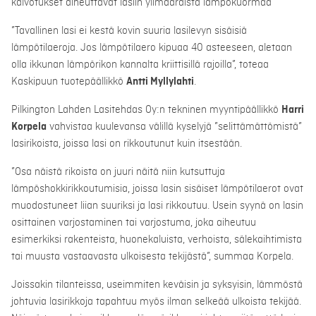
kalvotukset aiheuttavat lasiin ylimääräistä lämpökuormaa
”Tavallinen lasi ei kestä kovin suuria lasilevyn sisäisiä
lämpötilaeroja. Jos lämpötilaero kipuaa 40 asteeseen, aletaan
olla ikkunan lämpörikon kannalta kriittisillä rajoilla”, toteaa
Kaskipuun tuotepäällikkö
Antti Myllylahti
.
Pilkington Lahden Lasitehdas Oy:n tekninen myyntipäällikkö
Harri
Korpela
vahvistaa kuulevansa välillä kyselyjä ”selittämättömistä”
lasirikoista, joissa lasi on rikkoutunut kuin itsestään.
”Osa näistä rikoista on juuri näitä niin kutsuttuja
lämpöshokkirikkoutumisia, joissa lasin sisäiset lämpötilaerot ovat
muodostuneet liian suuriksi ja lasi rikkoutuu. Usein syynä on lasin
osittainen varjostaminen tai varjostuma, joka aiheutuu
esimerkiksi rakenteista, huonekaluista, verhoista, sälekaihtimista
tai muusta vastaavasta ulkoisesta tekijästä”, summaa Korpela.
Joissakin tilanteissa, useimmiten keväisin ja syksyisin, lämmöstä
johtuvia lasirikkoja tapahtuu myös ilman selkeää ulkoista tekijää.