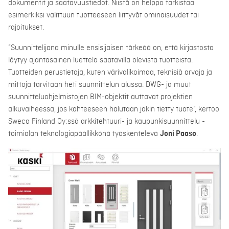
dokumentit ja saatavuustiedot. Niistä on helppo tarkistaa
esimerkiksi valittuun tuotteeseen liittyvät ominaisuudet tai
rajoitukset.
”Suunnittelijana minulle ensisijaisen tärkeää on, että kirjastosta
löytyy ajantasainen luettelo saatavilla olevista tuotteista.
Tuotteiden perustietoja, kuten värivalikoimaa, teknisiä arvoja ja
mittoja tarvitaan heti suunnittelun alussa. DWG- ja muut
suunnitteluohjelmistojen BIM-objektit auttavat projektien
alkuvaiheessa, jos kohteeseen halutaan jokin tietty tuote”, kertoo
Sweco Finland Oy:ssä arkkitehtuuri- ja kaupunkisuunnittelu -
toimialan teknologiapäällikkönä työskentelevä
Joni Paaso
.