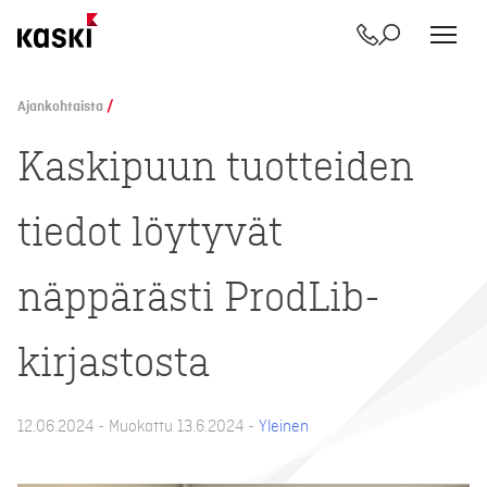
Yhteystiedot
Etsi
Siirry
sisältöön
Ajankohtaista
/
Kaskipuun tuotteiden
tiedot löytyvät
näppärästi ProdLib-
kirjastosta
12.06.2024 - Muokattu 13.6.2024 -
Yleinen