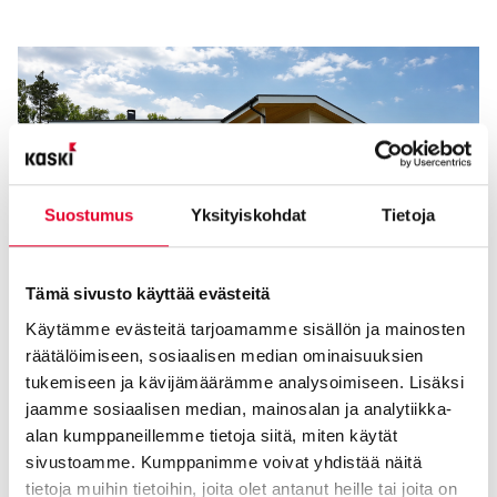
Suostumus
Yksityiskohdat
Tietoja
Tämä sivusto käyttää evästeitä
Käytämme evästeitä tarjoamamme sisällön ja mainosten
Asuntomessut Lempäälässä 2026 – Tutustu Kasken ikkunoihin
räätälöimiseen, sosiaalisen median ominaisuuksien
ja oviin useissa messukohteissa
tukemiseen ja kävijämäärämme analysoimiseen. Lisäksi
13.07.2026
jaamme sosiaalisen median, mainosalan ja analytiikka-
alan kumppaneillemme tietoja siitä, miten käytät
sivustoamme. Kumppanimme voivat yhdistää näitä
tietoja muihin tietoihin, joita olet antanut heille tai joita on