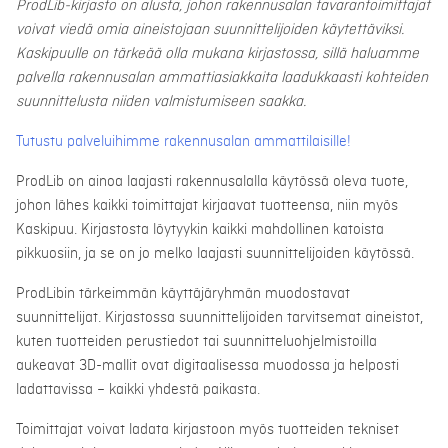
ProdLib-kirjasto on alusta, johon rakennusalan tavarantoimittajat
voivat viedä omia aineistojaan suunnittelijoiden käytettäviksi.
Kaskipuulle on tärkeää olla mukana kirjastossa, sillä haluamme
palvella rakennusalan ammattiasiakkaita laadukkaasti kohteiden
suunnittelusta niiden valmistumiseen saakka.
Tutustu palveluihimme rakennusalan ammattilaisille!
ProdLib on ainoa laajasti rakennusalalla käytössä oleva tuote,
johon lähes kaikki toimittajat kirjaavat tuotteensa, niin myös
Kaskipuu. Kirjastosta löytyykin kaikki mahdollinen katoista
pikkuosiin, ja se on jo melko laajasti suunnittelijoiden käytössä.
ProdLibin tärkeimmän käyttäjäryhmän muodostavat
suunnittelijat. Kirjastossa suunnittelijoiden tarvitsemat aineistot,
kuten tuotteiden perustiedot tai suunnitteluohjelmistoilla
aukeavat 3D-mallit ovat digitaalisessa muodossa ja helposti
ladattavissa – kaikki yhdestä paikasta.
Toimittajat voivat ladata kirjastoon myös tuotteiden tekniset