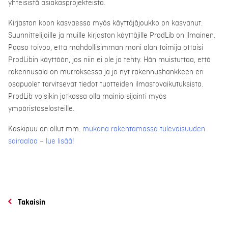
yhteisistä asiakasprojekteista.
Kirjaston koon kasvaessa myös käyttäjäjoukko on kasvanut.
Suunnittelijoille ja muille kirjaston käyttäjille ProdLib on ilmainen.
Paaso toivoo, että mahdollisimman moni alan toimija ottaisi
ProdLibin käyttöön, jos niin ei ole jo tehty. Hän muistuttaa, että
rakennusala on murroksessa ja jo nyt rakennushankkeen eri
osapuolet tarvitsevat tiedot tuotteiden ilmastovaikutuksista.
ProdLib voisikin jatkossa olla mainio sijainti myös
ympäristöselosteille.
Kaskipuu on ollut mm.
mukana rakentamassa tulevaisuuden
sairaalaa – lue lisää!
Takaisin