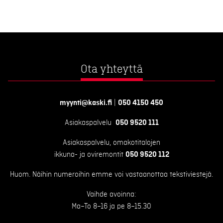
Ota yhteyttä
myynti@kaski.fi
|
050 4150 450
Asiakaspalvelu
050 9520 111
Asiakaspalvelu, omakotitalojen
ikkuna- ja oviremontit
050 9520 112
Huom. Näihin numeroihin emme voi vastaanottaa tekstiviestejä.
Vaihde avoinna:
Ma–To 8–16 ja pe 8–15.30