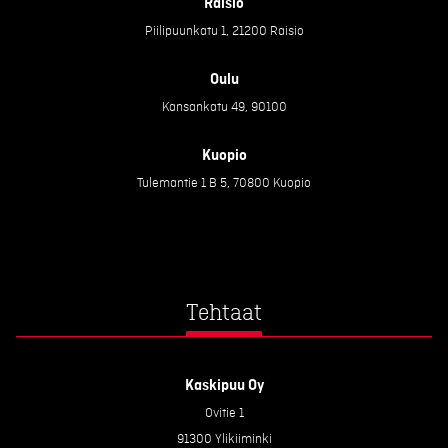
Raisio
Piilipuunkatu 1, 21200 Raisio
Oulu
Kansankatu 49, 90100
Kuopio
Tulemantie 1 B 5, 70800 Kuopio
Tehtaat
Kaskipuu Oy
Ovitie 1
91300 Ylikiiminki