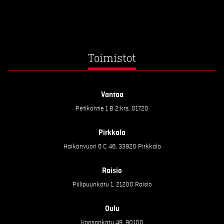
Toimistot
Vantaa
Petikontie 1 B 2:krs, 01720
Pirkkala
Haikanvuori 6 C 46, 33920 Pirkkala
Raisio
Piilipuunkatu 1, 21200 Raisio
Oulu
Kansankatu 49, 90100