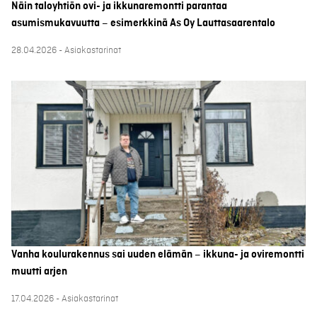
Näin taloyhtiön ovi- ja ikkunaremontti parantaa
asumismukavuutta – esimerkkinä As Oy Lauttasaarentalo
28.04.2026 - Asiakastarinat
Vanha koulurakennus sai uuden elämän – ikkuna- ja oviremontti
muutti arjen
17.04.2026 - Asiakastarinat