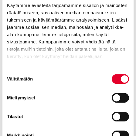
Käytämme evästeitä tarjoamamme sisällön ja mainosten
räätälöimiseen, sosiaalisen median ominaisuuksien
tukemiseen ja kävijämäärämme analysoimiseen. Lisäksi
jaamme sosiaalisen median, mainosalan ja analytiikka-
alan kumppaneillemme tietoja siitä, miten käytät
sivustoamme. Kumppanimme voivat yhdistää näitä
tietoja muihin tietoihin, joita olet antanut heille tai joita on
kerätty, kun olet käyttänyt heidän palvelujaan.
Cookiebot >
Suostumuksen
Välttämätön
valinta
Erilaiset lasivaihtoehdot ikkunoihin – näin valitset oikein
24.09.2025 - Yleinen
Mieltymykset
Tilastot
Markkinointi