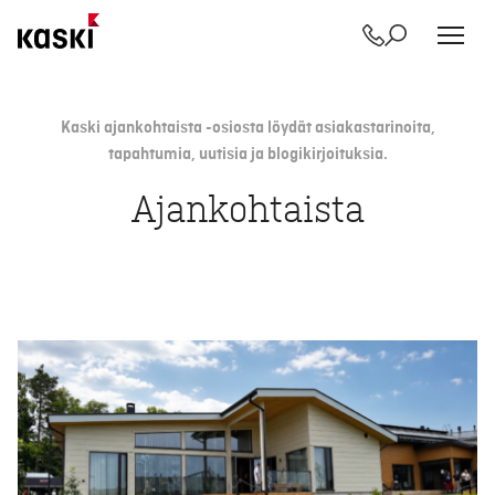
Yhteystiedot
Etsi
Siirry
sisältöön
Kaski ajankohtaista -osiosta löydät asiakastarinoita,
tapahtumia, uutisia ja blogikirjoituksia.
Ajankohtaista