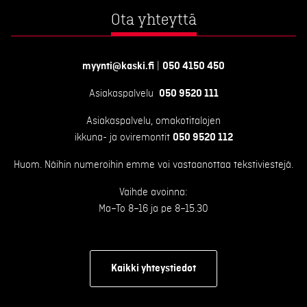
Ota yhteyttä
myynti@kaski.fi
|
050 4150 450
Asiakaspalvelu
050 9520 111
Asiakaspalvelu, omakotitalojen
ikkuna- ja oviremontit
050 9520 112
Huom. Näihin numeroihin emme voi vastaanottaa tekstiviestejä.
Vaihde avoinna:
Ma–To 8–16 ja pe 8–15.30
Kaikki yhteystiedot