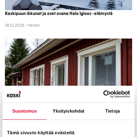
Kaskipuun ikkunat ja ovet osana Halo Igloos -elämystä
26.01.2026 - Yleinen
Suostumus
Yksityiskohdat
Tietoja
Miten ikkunat ja eristeet yhdessä vaikuttavat kodin
energiatehokkuuteen?
Tämä sivusto käyttää evästeitä
16.10.2025 - Yleinen