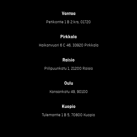
Vantaa
Petikontie 1 B 2:krs, 01720
Pirkkala
Haikanvuori 6 C 46, 33920 Pirkkala
Raisio
Piilipuunkatu 1, 21200 Raisio
Oulu
Kansankatu 49, 90100
Kuopio
Tulemantie 1 B 5, 70800 Kuopio