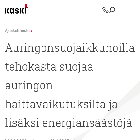
Yhteystiedot
Etsi
Siirry
sisältöön
Ajankohtaista
/
Auringonsuojaikkunoilla
tehokasta suojaa
auringon
haittavaikutuksilta ja
lisäksi energiansäästöjä