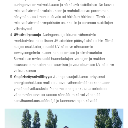
auringonvalon voimakkuutta ja häikäisyä sisätiloissa. Ne luovat
miellyttävämmän valaistuksen ja mahdollistavat paremman
näkymän ulos ilman, että valo tai häikäisy häiritsee. Tämä luo
miellyttävämmän ympäristön asukkaille ja parantaa sisätilojen
viihtyisyyttä.
UV-säteilynsuoja
: Auringonsuojaikkunat vähentävät
merkittävästi haitallisten UV-säteiden pääsyä sisätiloihin. Tämä
suojaa asukkaita ja estää UV-säteilyn aiheuttamia
terveysongelmia, kuten ihon palamista ja silmävaurioita.
Samalla se myös estää huonekalujen, verhojen ja muiden
sisustuselementtien haalistumista ja vaurioitumista UV-säteilyn
vaikutuksesta.
Ympäristöystävällisyys:
Auringonsuojaikkunat, erityisesti
energiatehokkaat mallit, auttavat vähentämään rakennusten
ympäristövaikutuksia. Pienempi energiankulutus tarkoittaa
vähemmän tarvetta tuottaa sähköä, mikä voi vähentää
kasvihuonekaasupäästöjä ja luonnonvarojen käyttöä.