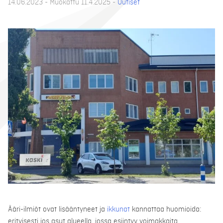
14.06.2023 - Muokattu 11.4.2025 -
Uutiset
Ääri-ilmiöt ovat lisääntyneet ja
ikkunat
kannattaa huomioida:
erityisesti jos asut alueella, jossa esiintyy voimakkaita