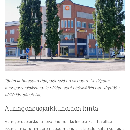
Tähän kohteeseen Haapajärvellä on vaihdettu Kaskipuun
auringonsuojaikkunat ja näiden edut pääsivätkin heti käyttöön
näillä lämpöasteilla.
Auringonsuojaikkunoiden hinta
Auringonsuojaikkunat ovat hieman kalliimpia kuin tavalliset
ikkunat, mutta hintaero riippuu monista tekijöistä, kuten valitusta