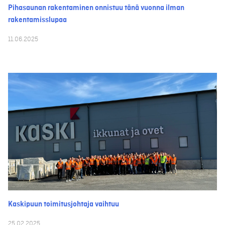
Pihasaunan rakentaminen onnistuu tänä vuonna ilman
rakentamisslupaa
11.06.2025
Kaskipuun toimitusjohtaja vaihtuu
25.02.2025