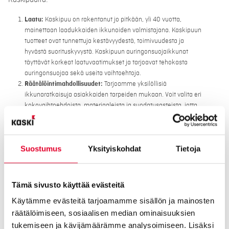
Kaskipuulta:
Laatu:
Kaskipuu on rakentanut jo pitkään, yli 40 vuotta,
mainettaan laadukkaiden ikkunoiden valmistajana. Kaskipuun
tuotteet ovat tunnettuja kestävyydestä, toimivuudesta ja
hyvästä suorituskyvystä. Kaskipuun auringonsuojaikkunat
täyttävät korkeat laatuvaatimukset ja tarjoavat tehokasta
auringonsuojaa sekä useita vaihtoehtoja.
Räätälöintimahdollisuudet:
Tarjoamme yksilöllisiä
ikkunaratkaisuja asiakkaiden tarpeiden mukaan. Voit valita eri
kokovaihtoehdoista, materiaaleista ja suodatusasteista, jotta
auringonsuojaikkunat sopivat täydellisesti rakennuksesi tyyliin
ja toiminnallisuuteen.
Asennuspalvelut
: Kaskipuu tarjoaa myös ammattitaitoisen
Suostumus
Yksityiskohdat
Tietoja
asennuspalvelun. Asiantunteva asennus varmistaa, että
ikkunat toimivat oikein ja että niiden energiatehokkuus ja
auringonsuojakyky ovat maksimaaliset.
Hyvä maine
: Kaskipuulla on vankka maine luotettavana ja
Tämä sivusto käyttää evästeitä
arvostettuna ikkunoiden valmistajana. Meidän historia alalla on
Käytämme evästeitä tarjoamamme sisällön ja mainosten
pitkä ja Kaskipuun tuotteiden laatu ja kestävyys ovat saaneet
räätälöimiseen, sosiaalisen median ominaisuuksien
paljon positiivista palautetta asiakkailta.
tukemiseen ja kävijämäärämme analysoimiseen. Lisäksi