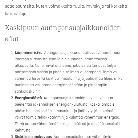
sääolosuhteita, kuten voimakkaita tuulia, myrskyjä tai korkeita
lämpötiloja.
Kaskipuun auringonsuojaikkunoiden
edut
Lämmöneristys
: Auringonsuojaikkunat auttavat vähentämään
lämmön siirtymistä sisätiloihin auringon lämmittäessä
ulkopuolta. Ne toimivat eristeenä, joka estää lämpösäteilyä
pääsemästä sisään ja pitää sisäilman viileämpänä. Tämä voi
vähentää tarvetta käyttää ilmastointia ja jäähdyttää tiloja, mikä
puolestaan voi johtaa energiansäästöön ja pienempiin
sähkölaskuihin.
Energiansäästö
: Auringonsuojaikkunoiden avulla voidaan
pienentää rakennuksen energiankulutusta. Koska lämpö ei
pääse helposti sisään, ilmastointi- ja jäähdytysjärjestelmät
voivat toimia tehokkaammin ja kuluttaa vähemmän energiaa.
Tämä auttaa vähentämään hiilijalanjälkeä ja edistää kestävää
kehitystä.
Sisätilojen mukavuus
: Auringonsuojaikkunat vähentävät