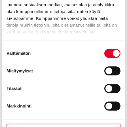
Jäikö jokin vielä mietityttämään? Tutustu vielä usein
kysyttyihin
jaamme sosiaalisen median, mainosalan ja analytiikka-
kysymyksiin
liittyen ikkuna- ja oviremontteihin!
alan kumppaneillemme tietoja siitä, miten käytät
sivustoamme. Kumppanimme voivat yhdistää näitä
tietoja muihin tietoihin, joita olet antanut heille tai joita on
kerätty, kun olet käyttänyt heidän palvelujaan.
Cookiebot >
Suostumuksen
Välttämätön
valinta
Takaisin
Mieltymykset
Tilastot
Markkinointi