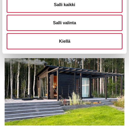
Salli kaikki
Salli valinta
Kaskipuulle uusi toimitusjohtaja
05.08.2025
Kiellä