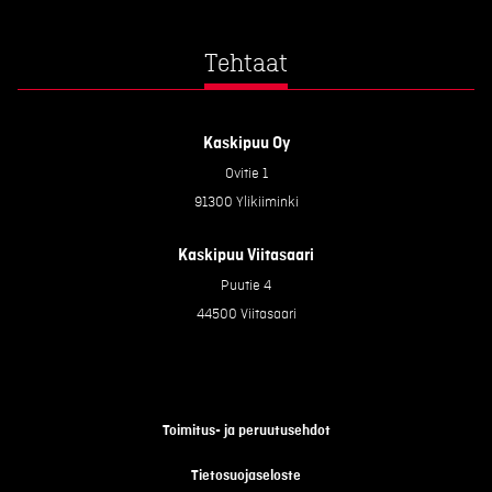
Tehtaat
Kaskipuu Oy
Ovitie 1
91300 Ylikiiminki
Kaskipuu Viitasaari
Puutie 4
44500 Viitasaari
Toimitus- ja peruutusehdot
Tietosuojaseloste