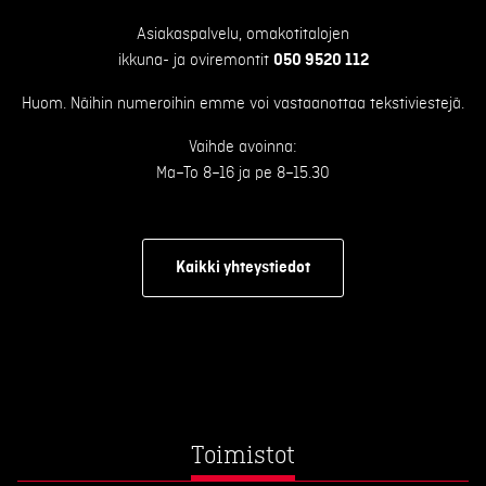
Asiakaspalvelu, omakotitalojen
ikkuna- ja oviremontit
050 9520 112
Huom. Näihin numeroihin emme voi vastaanottaa tekstiviestejä.
Vaihde avoinna:
Ma–To 8–16 ja pe 8–15.30
Kaikki yhteystiedot
Toimistot