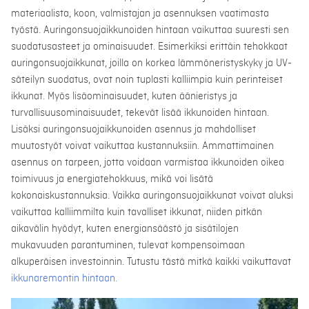
materiaalista, koon, valmistajan ja asennuksen vaatimasta
työstä. Auringonsuojaikkunoiden hintaan vaikuttaa suuresti sen
suodatusasteet ja ominaisuudet. Esimerkiksi erittäin tehokkaat
auringonsuojaikkunat, joilla on korkea lämmöneristyskyky ja UV-
säteilyn suodatus, ovat noin tuplasti kalliimpia kuin perinteiset
ikkunat. Myös lisäominaisuudet, kuten äänieristys ja
turvallisuusominaisuudet, tekevät lisää ikkunoiden hintaan.
Lisäksi auringonsuojaikkunoiden asennus ja mahdolliset
muutostyöt voivat vaikuttaa kustannuksiin. Ammattimainen
asennus on tarpeen, jotta voidaan varmistaa ikkunoiden oikea
toimivuus ja energiatehokkuus, mikä voi lisätä
kokonaiskustannuksia. Vaikka auringonsuojaikkunat voivat aluksi
vaikuttaa kalliimmilta kuin tavalliset ikkunat, niiden pitkän
aikavälin hyödyt, kuten energiansäästö ja sisätilojen
mukavuuden parantuminen, tulevat kompensoimaan
alkuperäisen investoinnin. Tutustu tästä mitkä kaikki vaikuttavat
ikkunaremontin hintaan.