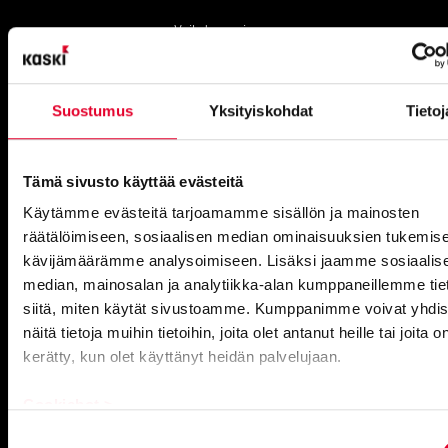
Vaihde avoinna:
Ma–To 8–16 ja pe 8–15.30
Suostumus
Yksityiskohdat
Tietoj
Kaikki yhteystiedot
Tämä sivusto käyttää evästeitä
Käytämme evästeitä tarjoamamme sisällön ja mainosten
räätälöimiseen, sosiaalisen median ominaisuuksien tukemise
kävijämäärämme analysoimiseen. Lisäksi jaamme sosiaalis
median, mainosalan ja analytiikka-alan kumppaneillemme tie
siitä, miten käytät sivustoamme. Kumppanimme voivat yhdis
Toimistot
näitä tietoja muihin tietoihin, joita olet antanut heille tai joita o
kerätty, kun olet käyttänyt heidän palvelujaan.
Vantaa
Cookiebot >
Petikontie 1 B 2:krs, 01720
Suostumuksen