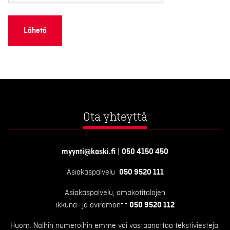
Ota yhteyttä
myynti@kaski.fi
|
050 4150 450
Asiakaspalvelu
050 9520 111
Asiakaspalvelu, omakotitalojen
ikkuna- ja oviremontit
050 9520 112
Huom. Näihin numeroihin emme voi vastaanottaa tekstiviestejä.