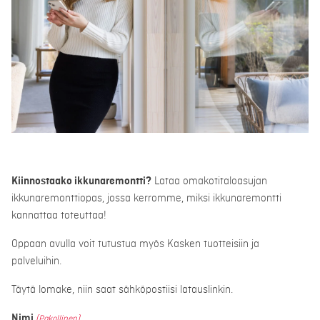
Kiinnostaako ikkunaremontti?
Lataa omakotitaloasujan
ikkunaremonttiopas, jossa kerromme, miksi ikkunaremontti
kannattaa toteuttaa!
Oppaan avulla voit tutustua myös Kasken tuotteisiin ja
palveluihin.
Täytä lomake, niin saat sähköpostiisi latauslinkin.
Nimi
(Pakollinen)