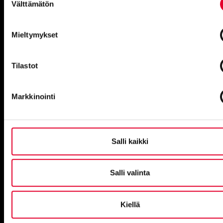
Välttämätön
valinta
Pirkkala
Haikanvuori 6 C 46, 33920 Pirkkala
Mieltymykset
Raisio
Piilipuunkatu 1, 21200 Raisio
Tilastot
Oulu
Markkinointi
Kansankatu 49, 90100
Kuopio
Tulemantie 1 B 5, 70800 Kuopio
Salli kaikki
Salli valinta
Tehtaat
Kiellä