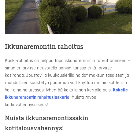
Ikkunaremontin rahoitus
Kaski-rahoitus on helppo tapa ikkunaremontin toteuttamiseen –
sinun ei tarvitse neuvotella pankin kanssa etkä tarvitse
käsirahaa. Joustavilla kuukausierillä hoidat maksun tasaisesti ja
mahdollisen säästetyn pääoman voit käyttää muihin kohteisiin.
Voit aina halutessasi lyhentää koko lainan kerralla pois.
Kokeile
ikkunaremontin rahoituslaskuria
. Muista myös
korkovähennysoikeus!
Muista ikkunaremontissakin
kotitalousvähennys!