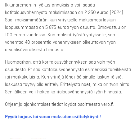
Ikkunaremontin työkustannuksista voit saada
kotitalousvähennystä maksimissaan on 2 250 euroa (2024).
Saat maksimimäärän, kun yritykselle maksamasi laskun
loppusummassa on 5 875 euroa työn osuutta. Omavastuu on
100 euroa vuodessa. Kun maksat työstä yritykselle, saat
vähentää 40 prosenttia vähennykseen oikeuttavan työn
arvonlisäverollisesta hinnasta.
Huomaathan, että kotitalousvähennyksen saa vain työn
osuudesta. Et saa kotitalousvähennystä esimerkiksi tarvikkeista
tai matkakuluista. Kun yrittäjä lähettää sinulle laskun töistä,
laskussa täytyy olla erittely. Erittelystä näet, mikä on työn hinta.
Sen jälkeen voit hakea kotitalousvähennystä työn hinnasta.
Ohjeet ja ajankohtaiset tiedot löydät osoitteesta vero.fi.
Pyydä tarjous tai varaa maksuton esittelykäynti!