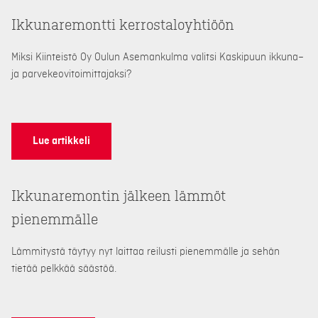
Ikkunaremontti kerrostaloyhtiöön
Miksi Kiinteistö Oy
Oulun
Asemankulma
valitsi Kaskipuun ikkuna
–
ja parvekeovi
toimittajaksi?
Lue artikkeli
Ikkunaremontin jälkeen lämmöt
pienemmälle
Lämmitystä täytyy nyt laittaa reilusti pienemmälle ja sehän
tietää pelkkää säästöä.