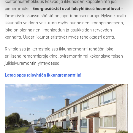
kustannustehokkuus kasvaa ja ikkunoiden kappalehinta jää
pienemmäksi.
Energiasäästöt ovat taloyhtiössä huomattavat
–
lämmityslaskuissa säästö on jopa tuhansia euroja. Nykyaikaisilla
ikkunoilla voidaan vaikuttaa myös huoneiden ilmanpaineeseen,
joka on olennainen ilmanlaadun ja asukkaiden terveyden
kannalta. Uudet ikkunat eristävät myös tehokkaasti ääntä.
Rivitaloissa ja kerrostaloissa ikkunaremontti tehdään joko
erillisenä remonttiprojektina, oviremontin tai kokonaisvaltaisen
julkisivuremontin yhteydessä.
Lataa opas taloyhtiön ikkunaremonttiin!