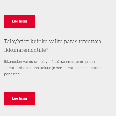
Lue lisää
Taloyhtiöt: kuinka valita paras toteuttaja
ikkunaremontille?
Ikkunoiden vaihto on taloyhtiössä iso investointi ja sen
toteuttamisen suunnitteluun ja sen toteuttajaan kannattaa
panostaa.
Lue lisää