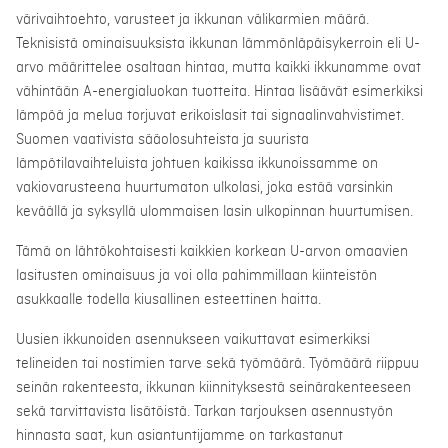
värivaihtoehto, varusteet ja ikkunan välikarmien määrä.
Teknisistä ominaisuuksista ikkunan lämmönläpäisykerroin eli U-
arvo määrittelee osaltaan hintaa, mutta kaikki ikkunamme ovat
vähintään A-energialuokan tuotteita. Hintaa lisäävät esimerkiksi
lämpöä ja melua torjuvat erikoislasit tai signaalinvahvistimet.
Suomen vaativista sääolosuhteista ja suurista
lämpötilavaihteluista johtuen kaikissa ikkunoissamme on
vakiovarusteena huurtumaton ulkolasi, joka estää varsinkin
keväällä ja syksyllä ulommaisen lasin ulkopinnan huurtumisen.
Tämä on lähtökohtaisesti kaikkien korkean U-arvon omaavien
lasitusten ominaisuus ja voi olla pahimmillaan kiinteistön
asukkaalle todella kiusallinen esteettinen haitta.
Uusien ikkunoiden asennukseen vaikuttavat esimerkiksi
telineiden tai nostimien tarve sekä työmäärä. Työmäärä riippuu
seinän rakenteesta, ikkunan kiinnityksestä seinärakenteeseen
sekä tarvittavista lisätöistä. Tarkan tarjouksen asennustyön
hinnasta saat, kun asiantuntijamme on tarkastanut