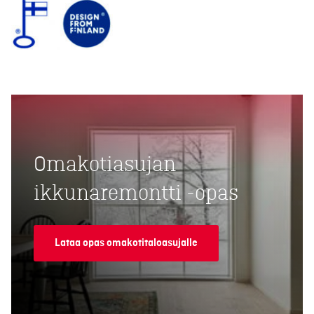
Omakotiasujan
ikkunaremontti -opas
Lataa opas omakotitaloasujalle