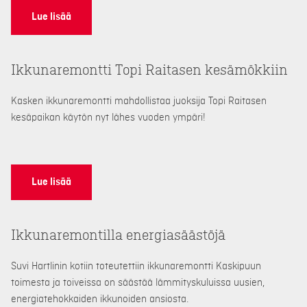
Lue lisää
Ikkunaremontti Topi Raitasen kesämökkiin
Kasken ikkunaremontti mahdollistaa juoksija Topi Raitasen
kesäpaikan käytön nyt lähes vuoden ympäri!
Lue lisää
Ikkunaremontilla energiasäästöjä
Suvi Hartlinin kotiin toteutettiin ikkunaremontti Kaskipuun
toimesta ja toiveissa on säästää lämmityskuluissa uusien,
energiatehokkaiden ikkunoiden ansiosta.