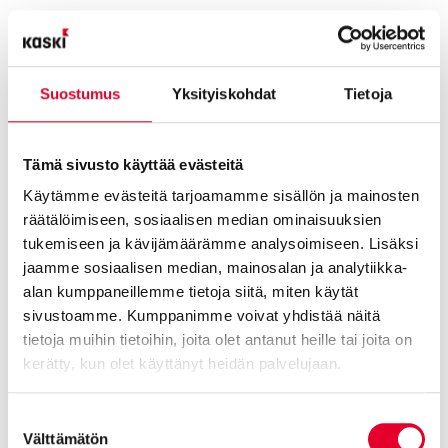
Tarvitaanko avattavaa ikkunaa, entä tuuletusikkunaa?
Vaihdetaanko kätisyyttä?
Asennetaanko hyönteissuojat?
Panostetaanko ääneneristävyyteen, auringonsuojaan tai
Suostumus
Yksityiskohdat
Tietoja
signaalien läpäisevyyteen?
Muutoksilla ja sopivilla lisävarusteilla voit vaikuttaa huomattavasti
Tämä sivusto käyttää evästeitä
käyttömukavuuteen ja energiankulutukseen. Yleisimpiä
lisävarusteita ovat korvausilmaventtiilit ja sälekaihtimet.
Käytämme evästeitä tarjoamamme sisällön ja mainosten
räätälöimiseen, sosiaalisen median ominaisuuksien
Ikkunaremontin yhteydessä voidaan suurentaa myös ikkunoiden
tukemiseen ja kävijämäärämme analysoimiseen. Lisäksi
aukkoja – näin saadaan koko koti näyttämään avarammalta ja
jaamme sosiaalisen median, mainosalan ja analytiikka-
valoisammalta. Jo puitteiden väreillä ja lasiaukkojen koolla
alan kumppaneillemme tietoja siitä, miten käytät
saadaan ihmeitä aikaan!
sivustoamme. Kumppanimme voivat yhdistää näitä
tietoja muihin tietoihin, joita olet antanut heille tai joita on
Uudet ulko-ovet ikkunaremontin
kerätty, kun olet käyttänyt heidän palvelujaan.
yhteydessä
Cookiebot >
Suostumuksen
Ikkunaremontin suunnittelussa kannattaa huomioida myös
ulko-
Välttämätön
valinta