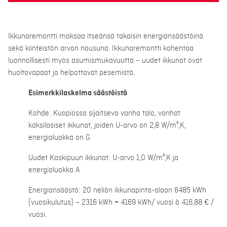
Ikkunaremontti maksaa itseänsä takaisin energiansäästöinä
sekä kiinteistön arvon nousuna. Ikkunaremontti kohentaa
luonnollisesti myös asumismukavuutta – uudet ikkunat ovat
huoltovapaat ja helpottavat pesemistä.
Esimerkkilaskelma säästöistä
Kohde: Kuopiossa sijaitseva vanha talo, vanhat
kaksilasiset ikkunat, joiden U-arvo on 2,8 W/m²,K,
energialuokka on G.
Uudet Kaskipuun ikkunat: U-arvo 1,0 W/m²,K ja
energialuokka A
Energiansäästö: 20 neliön ikkunapinta-alaan 6485 kWh
(vuosikulutus) – 2316 kWh = 4169 kWh/ vuosi à 416,88 € /
vuosi.