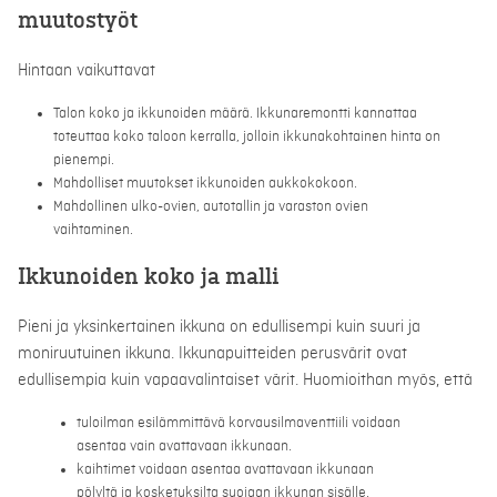
muutostyöt
Hintaan vaikuttavat
Talon koko ja ikkunoiden määrä. Ikkunaremontti kannattaa
toteuttaa koko taloon kerralla, jolloin ikkunakohtainen hinta on
pienempi.
Mahdolliset muutokset ikkunoiden aukkokokoon.
Mahdollinen ulko-ovien, autotallin ja varaston ovien
vaihtaminen.
Ikkunoiden koko ja malli
Pieni ja yksinkertainen ikkuna on edullisempi kuin suuri ja
moniruutuinen ikkuna. Ikkunapuitteiden perusvärit ovat
edullisempia kuin vapaavalintaiset värit. Huomioithan myös, että
tuloilman esilämmittävä korvausilmaventtiili voidaan
asentaa vain avattavaan ikkunaan.
kaihtimet voidaan asentaa avattavaan ikkunaan
pölyltä ja kosketuksilta suojaan ikkunan sisälle.