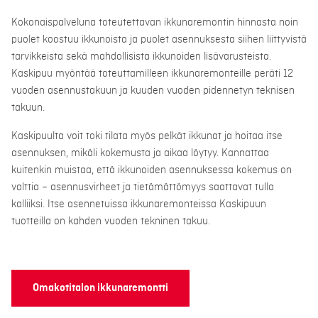
Kokonaispalveluna toteutettavan ikkunaremontin hinnasta noin
puolet koostuu ikkunoista ja puolet asennuksesta siihen liittyvistä
tarvikkeista sekä mahdollisista ikkunoiden lisävarusteista.
Kaskipuu myöntää toteuttamilleen ikkunaremonteille peräti 12
vuoden asennustakuun ja kuuden vuoden pidennetyn teknisen
takuun.
Kaskipuulta voit toki tilata myös pelkät ikkunat ja hoitaa itse
asennuksen, mikäli kokemusta ja aikaa löytyy. Kannattaa
kuitenkin muistaa, että ikkunoiden asennuksessa kokemus on
valttia – asennusvirheet ja tietämättömyys saattavat tulla
kalliiksi. Itse asennetuissa ikkunaremonteissa Kaskipuun
tuotteilla on kahden vuoden tekninen takuu.
Omakotitalon ikkunaremontti