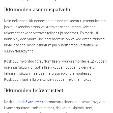
Ikkunoiden asennuspalvelu
Noin neljännes ikkunaremontin hinnasta koostuu asennuksesta,
jonka kokonaishintaan vaikuttavat asennustapa, kohteen
rakenteet sekä tarvittavat telineet ja nostimet. Esimerkiksi
näiden syiden vuoksi ikkunaremontille on vaikea antaa tarkkaa
hinta-arvioita ilman asiantuntijan suorittamaa kartoitus- ja
suunnittelukäyntiä.
Kaskipuu myöntää toteuttamilleen ikkunaremonteille 12 vuoden
asennustakuun ja tuotteilleen kuuden vuoden pidennetyn
teknisen takuun. Itse asennetuissa ikkunaremonteissa
Kaskipuun tuotteilla on kahden vuoden tekninen takuu.
Ikkunoiden lisävarusteet
Kaskipuun
lisävarusteet
parantavat ulkoasua ja käytettävyyttä.
Hyönteispuitteet, sälekaihtimet, ristikot, aukipitolaitteet,