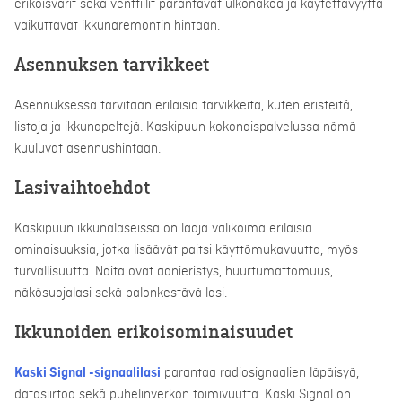
erikoisvärit sekä venttiilit parantavat ulkonäköä ja käytettävyyttä
vaikuttavat ikkunaremontin hintaan.
Asennuksen tarvikkeet
Asennuksessa tarvitaan erilaisia tarvikkeita, kuten eristeitä,
listoja ja ikkunapeltejä. Kaskipuun kokonaispalvelussa nämä
kuuluvat asennushintaan.
Lasivaihtoehdot
Kaskipuun ikkunalaseissa on laaja valikoima erilaisia
ominaisuuksia, jotka lisäävät paitsi käyttömukavuutta, myös
turvallisuutta. Näitä ovat äänieristys, huurtumattomuus,
näkösuojalasi sekä palonkestävä lasi.
Ikkunoiden erikoisominaisuudet
Kaski Signal -signaalilasi
parantaa radiosignaalien läpäisyä,
datasiirtoa sekä puhelinverkon toimivuutta. Kaski Signal on