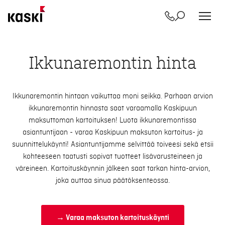
Yhteystiedot
Etsi
Siirry
sisältöön
Ikkunaremontin hinta
Ikkunaremontin hintaan vaikuttaa moni seikka. Parhaan arvion
ikkunaremontin hinnasta saat varaamalla Kaskipuun
maksuttoman kartoituksen! Luota ikkunaremontissa
asiantuntijaan - varaa Kaskipuun maksuton kartoitus- ja
suunnittelukäynti! Asiantuntijamme selvittää toiveesi sekä etsii
kohteeseen taatusti sopivat tuotteet lisävarusteineen ja
väreineen. Kartoituskäynnin jälkeen saat tarkan hinta-arvion,
joka auttaa sinua päätöksenteossa.
→ Varaa maksuton kartoituskäynti