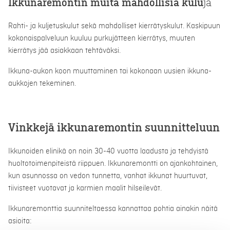
Ikkunaremontin muita mahdollisia kulu
ja
Rahti- ja kuljetuskulut sekä mahdolliset kierrätyskulut. Kaskipuun
kokonaispalveluun kuuluu purkujätteen kierrätys, muuten
kierrätys jää asiakkaan tehtäväksi.
Ikkuna-aukon koon muuttaminen tai kokonaan uusien ikkuna-
aukkojen tekeminen.
Vinkkejä ikkunaremontin suunnitteluun
Ikkunoiden elinikä on noin 30-40 vuotta laadusta ja tehdyistä
huoltotoimenpiteistä riippuen. Ikkunaremontti on ajankohtainen,
kun asunnossa on vedon tunnetta, vanhat ikkunat huurtuvat,
tiivisteet vuotavat ja karmien maalit hilseilevät.
Ikkunaremonttia suunniteltaessa kannattaa pohtia ainakin näitä
asioita: