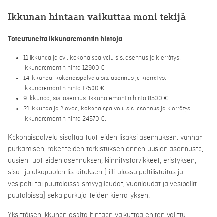
Ikkunan hintaan vaikuttaa moni tekijä
Toteutuneita ikkunaremontin hintoja
11 ikkunaa ja ovi, kokonaispalvelu sis. asennus ja kierrätys.
Ikkunaremontin hinta 12900 €
14 ikkunaa, kokonaispalvelu sis. asennus ja kierrätys.
Ikkunaremontin hinta 17500 €.
9 ikkunaa, sis. asennus. Ikkunaremontin hinta 8500 €.
21 ikkunaa ja 2 ovea, kokonaispalvelu sis. asennus ja kierrätys.
Ikkunaremontin hinta 24570 €.
Kokonaispalvelu sisältää tuotteiden lisäksi asennuksen, vanhan
purkamisen, rakenteiden tarkistuksen ennen uusien asennusta,
uusien tuotteiden asennuksen, kiinnitystarvikkeet, eristyksen,
sisä- ja ulkopuolen listoituksen (tiilitalossa peltilistoitus ja
vesipelti tai puutaloissa smyygilaudat, vuorilaudat ja vesipellit
puutaloissa) sekä purkujätteiden kierrätyksen.
Yksittäisen ikkunan osalta hintaan vaikuttaa eniten valittu