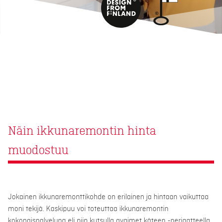
Näin ikkunaremontin hinta
muodostuu
Jokainen ikkunaremonttikohde on erilainen ja hintaan vaikuttaa
moni tekijä. Kaskipuu voi toteuttaa ikkunaremontin
kokonaispalveluna eli niin kutsulla avaimet käteen -periaatteella.