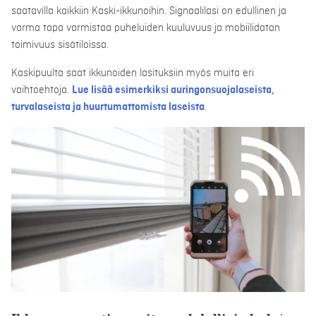
saatavilla kaikkiin Kaski-ikkunoihin. Signaalilasi on edullinen ja
varma tapa varmistaa puheluiden kuuluvuus ja mobiilidatan
toimivuus sisätiloissa.
Kaskipuulta saat ikkunoiden lasituksiin myös muita eri
vaihtoehtoja.
Lue lisää esimerkiksi auringonsuojalaseista,
turvalaseista ja huurtumattomista laseista
.