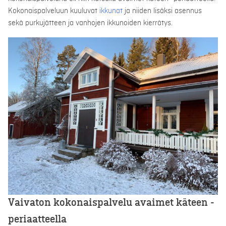
Kokonaispalveluun kuuluvat
ikkunat
ja niiden lisäksi asennus
sekä purkujätteen ja vanhojen ikkunoiden kierrätys.
Vaivaton kokonaispalvelu avaimet käteen -
periaatteella