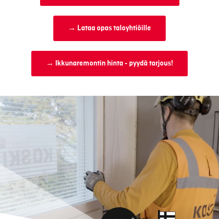
→ Lataa opas taloyhtiöille
→ Ikkunaremontin hinta - pyydä tarjous!