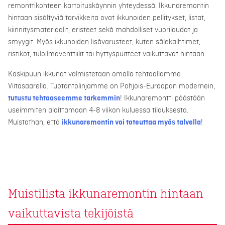
remonttikohteen kartoituskäynnin yhteydessä. Ikkunaremontin
hintaan sisältyviä tarvikkeita ovat ikkunoiden pellitykset, listat,
kiinnitysmateriaalit, eristeet sekä mahdolliset vuorilaudat ja
smyygit. Myös ikkunoiden lisävarusteet, kuten sälekaihtimet,
ristikot, tuloilmaventtiilit tai hyttyspuitteet vaikuttavat hintaan.
Kaskipuun ikkunat valmistetaan omalla tehtaallamme
Viitasaarella. Tuotantolinjamme on Pohjois-Euroopan modernein,
tutustu tehtaaseemme tarkemmin
! Ikkunaremontti päästään
useimmiten aloittamaan 4-8 viikon kuluessa tilauksesta.
Muistathan, että
ikkunaremontin voi toteuttaa myös talvella
!
Muistilista ikkunaremontin hintaan
vaikuttavista tekijöistä