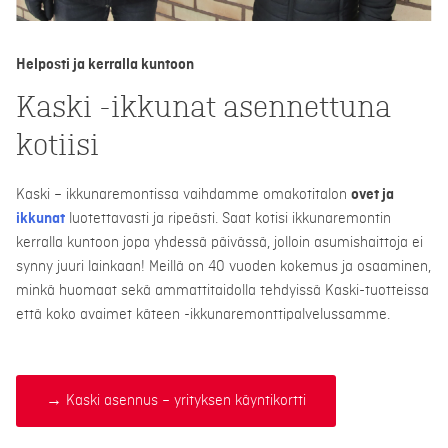
Helposti ja kerralla kuntoon
Kaski -ikkunat asennettuna
kotiisi
Kaski – ikkunaremontissa vaihdamme omakotitalon
ovet ja
ikkunat
luotettavasti ja ripeästi. Saat kotisi ikkunaremontin
kerralla kuntoon jopa yhdessä päivässä, jolloin asumishaittoja ei
synny juuri lainkaan! Meillä on 40 vuoden kokemus ja osaaminen,
minkä huomaat sekä ammattitaidolla tehdyissä Kaski-tuotteissa
että koko avaimet käteen -ikkunaremonttipalvelussamme.
→ Kaski asennus – yrityksen käyntikortti