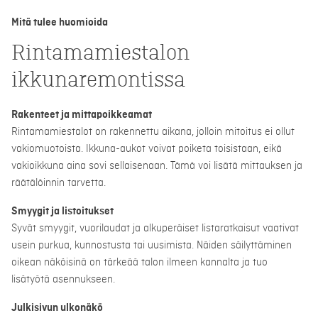
Mitä tulee huomioida
Rintamamiestalon
ikkunaremontissa
Rakenteet ja mittapoikkeamat
Rintamamiestalot on rakennettu aikana, jolloin mitoitus ei ollut
vakiomuotoista. Ikkuna-aukot voivat poiketa toisistaan, eikä
vakioikkuna aina sovi sellaisenaan. Tämä voi lisätä mittauksen ja
räätälöinnin tarvetta.
Smyygit ja listoitukset
Syvät smyygit, vuorilaudat ja alkuperäiset listaratkaisut vaativat
usein purkua, kunnostusta tai uusimista. Näiden säilyttäminen
oikean näköisinä on tärkeää talon ilmeen kannalta ja tuo
lisätyötä asennukseen.
Julkisivun ulkonäkö