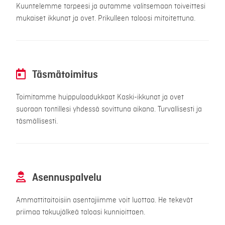
Kuuntelemme tarpeesi ja autamme valitsemaan toiveittesi
mukaiset ikkunat ja ovet. Prikulleen taloosi mitoitettuna.
Täsmätoimitus
Toimitamme huippulaadukkaat Kaski-ikkunat ja ovet
suoraan tontillesi yhdessä sovittuna aikana. Turvallisesti ja
täsmällisesti.
Asennuspalvelu
Ammattitaitoisiin asentajiimme voit luottaa. He tekevät
priimaa takuujälkeä taloasi kunnioittaen.