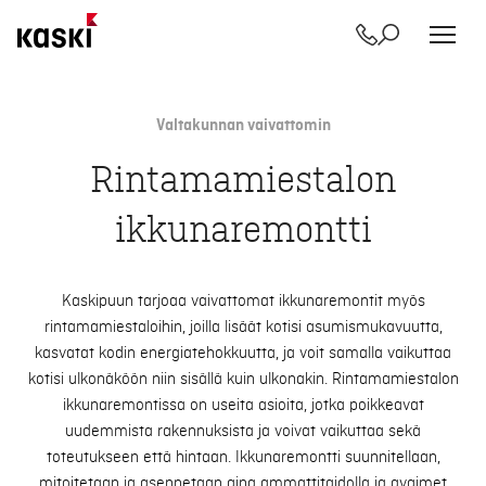
Yhteystiedot
Etsi
Siirry
sisältöön
Valtakunnan vaivattomin
Rintamamiestalon
ikkunaremontti
Kaskipuun tarjoaa vaivattomat ikkunaremontit myös
rintamamiestaloihin, joilla lisäät kotisi asumismukavuutta,
kasvatat kodin energiatehokkuutta, ja voit samalla vaikuttaa
kotisi ulkonäköön niin sisällä kuin ulkonakin. Rintamamiestalon
ikkunaremontissa on useita asioita, jotka poikkeavat
uudemmista rakennuksista ja voivat vaikuttaa sekä
toteutukseen että hintaan. Ikkunaremontti suunnitellaan,
mitoitetaan ja asennetaan aina ammattitaidolla ja avaimet