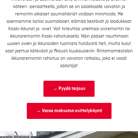
käteen -periaatteella, jolloin se on asiakkaalle vaivaton ja
remontin aikaiset asumishäiriöt voidaan minimoida. Me
asennamme kotiisi suomalaiset, elämää kestävät ja laadukkaat
Kaski-ikkunat ja -ovet. Voit toteuttaa unelmasi oviremontin tai
ikkunaremontin Kaski-rahoituksella. Näin pääset nauttimaan
uusien ovien ja ikkunoiden tuomista hyödyistä heti, mutta kulut
saat jaettua kätevästi ja fiksusti kuukausieriin. Rintamamiestalon
ikkunaremontin rahoitus on vaivaton ratkaisu, joka ei vaadi
säästöjä!
→ Pyydä tarjous
→ Varaa maksuton esittelykäynti