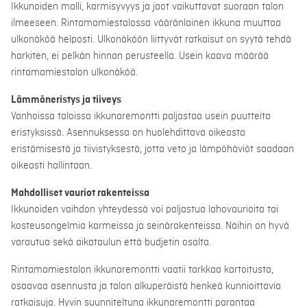
Ikkunoiden malli, karmisyvyys ja jaot vaikuttavat suoraan talon
ilmeeseen. Rintamamiestalossa vääränlainen ikkuna muuttaa
ulkonäköä helposti. Ulkonäköön liittyvät ratkaisut on syytä tehdä
harkiten, ei pelkän hinnan perusteella. Usein kaava määrää
rintamamiestalon ulkonäköä.
Lämmöneristys ja tiiveys
Vanhoissa taloissa ikkunaremontti paljastaa usein puutteita
eristyksissä. Asennuksessa on huolehdittava oikeasta
eristämisestä ja tiivistyksestä, jotta veto ja lämpöhäviöt saadaan
oikeasti hallintaan.
Mahdolliset vauriot rakenteissa
Ikkunoiden vaihdon yhteydessä voi paljastua lahovaurioita tai
kosteusongelmia karmeissa ja seinärakenteissa. Näihin on hyvä
varautua sekä aikataulun että budjetin osalta.
Rintamamiestalon ikkunaremontti vaatii tarkkaa kartoitusta,
osaavaa asennusta ja talon alkuperäistä henkeä kunnioittavia
ratkaisuja. Hyvin suunniteltuna ikkunaremontti parantaa