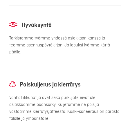
Hyväksyntä
Tarkistamme työmme yhdessä asiakkaan kanssa ja
teemme asennuspöytäkirjan. Ja lopuksi lyömme kättä
päälle.
Poiskuljetus ja kierrätys
Vanhat ikkunat ja ovet sekä purkujäte eivät ole
asiakkaamme päänsärky. Kuljetamme ne pois ja
vastaamme kierrätysjätteestä. Kaski-saneeraus on parasta
talolle ja ympäristölle.