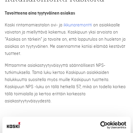
Tavoitteena aina tyytyväinen asiakas
Kaski rintamamiestalon ovi- ja
ikkunaremontti
on asiakkaalle
vaivaton ja miellyttävä kokemus. Kaskipuun yksi arvoista on
”Asiakas on tärkein” ja tavoite on, että lopputulos on huoleton ja
asiakas on tyytyväinen. Me asennamme kotiisi elämää kestävät
tuotteet.
Mittaamme asiakastyytyväisyyttä säännöllisesti NPS-
tutkimuksella. Tämä luku kertoo Kaskipuun asiakkaiden
halukkuutta suositella myös muille Kaskipuun tuotteita.
Kaskipuun NPS -luku on tällä hetkellä 57, mikä on todella korkea
tällä toimialalla ja kertoo erittäin korkeasta
asiakastyytyväisyydestä.
→ Ota yhteyttä oman alueesi tehtaanedustajaan