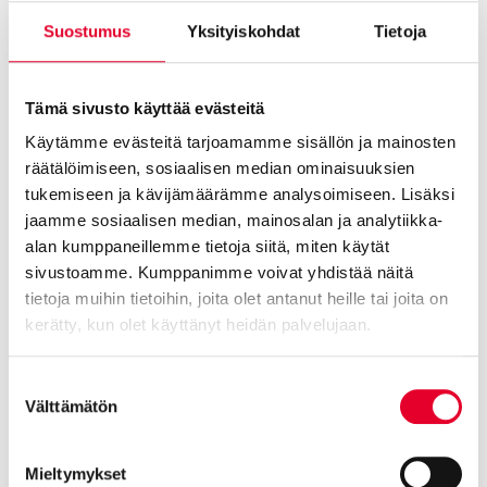
Suostumus
Yksityiskohdat
Tietoja
Tämä sivusto käyttää evästeitä
Käytämme evästeitä tarjoamamme sisällön ja mainosten
räätälöimiseen, sosiaalisen median ominaisuuksien
tukemiseen ja kävijämäärämme analysoimiseen. Lisäksi
jaamme sosiaalisen median, mainosalan ja analytiikka-
alan kumppaneillemme tietoja siitä, miten käytät
sivustoamme. Kumppanimme voivat yhdistää näitä
tietoja muihin tietoihin, joita olet antanut heille tai joita on
kerätty, kun olet käyttänyt heidän palvelujaan.
Cookiebot >
Suostumuksen
Joustavat maksuvaihtoehdot
Välttämätön
valinta
Rintamamiestalon
Mieltymykset
ikkunaremontti Kaski-