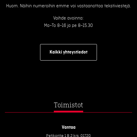
Huom. Näihin numeroihin emme voi vastaanottaa tekstiviestejä.
Vaihde avoinna:
Ma–To 8–16 ja pe 8–15.30
Kaikki yhteystiedot
Toimistot
Vantaa
Petikontie 1 B 2:krs, 01720