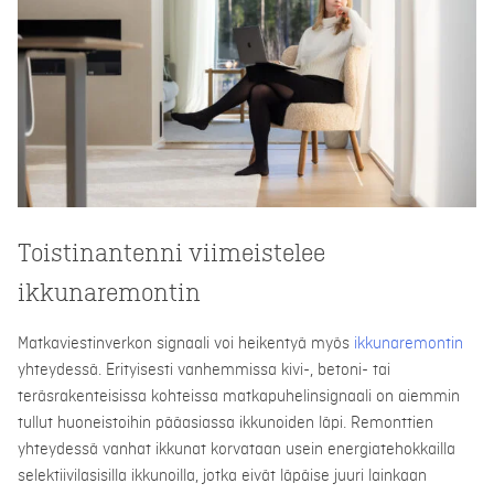
Toistinantenni viimeistelee
ikkunaremontin
Matkaviestinverkon signaali voi heikentyä myös
ikkunaremontin
yhteydessä. Erityisesti vanhemmissa kivi-, betoni- tai
teräsrakenteisissa kohteissa matkapuhelinsignaali on aiemmin
tullut huoneistoihin pääasiassa ikkunoiden läpi. Remonttien
yhteydessä vanhat ikkunat korvataan usein energiatehokkailla
selektiivilasisilla ikkunoilla, jotka eivät läpäise juuri lainkaan