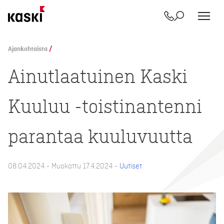
Yhteystiedot
Etsi
Siirry
sisältöön
Ajankohtaista
/
Ainutlaatuinen Kaski
Kuuluu -toistinantenni
parantaa kuuluvuutta
08.04.2024 - Muokattu 17.4.2024 -
Uutiset