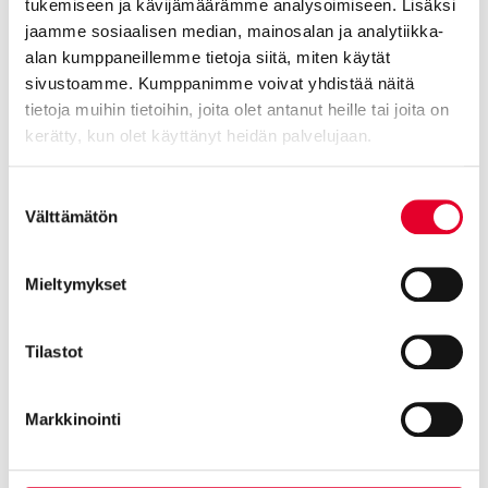
tukemiseen ja kävijämäärämme analysoimiseen. Lisäksi
jaamme sosiaalisen median, mainosalan ja analytiikka-
alan kumppaneillemme tietoja siitä, miten käytät
sivustoamme. Kumppanimme voivat yhdistää näitä
Ylivertainen Kaski kuuluu -toistinantenni selättää
tietoja muihin tietoihin, joita olet antanut heille tai joita on
kuuluvuusongelmat
kerätty, kun olet käyttänyt heidän palvelujaan.
Matkaviestinverkon kuuluvuuteen vaikuttavat
Cookiebot >
Suostumuksen
Välttämätön
valinta
etäisyys lähimmästä tukiasemasta
signaalin tulokulma
tukiaseman ja kohteen välillä olevat rakennukset, kasvillisuus
Mieltymykset
ja korkeuserot
joskus jopa sääolosuhteet.
kohteen rakenteet
Tilastot
Kaski Kuuluu -toistinantennia käytettäessä sisätilojen signaalin
voimakkuuteen vaikuttavat
Markkinointi
ulkona olevan verkon voimakkuus
vastaanottimen sijainti sisätilassa