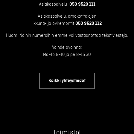
Asiakaspalvelu
050 9520 111
Asiakaspalvelu, omakotitalojen
ikkuna- ja oviremontit
050 9520 112
Huom. Näihin numeroihin emme voi vastaanottaa tekstiviestejä.
Vaihde avoinna:
Ma–To 8–16 ja pe 8–15.30
Kaikki yhteystiedot
Toimistot