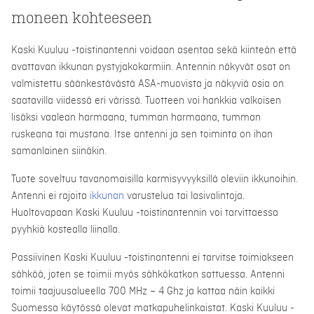
moneen kohteeseen
Kaski Kuuluu -toistinantenni voidaan asentaa sekä kiinteän että
avattavan ikkunan pystyjakokarmiin. Antennin näkyvät osat on
valmistettu säänkestävästä ASA-muovista ja näkyviä osia on
saatavilla viidessä eri värissä. Tuotteen voi hankkia valkoisen
lisäksi vaalean harmaana, tumman harmaana, tumman
ruskeana tai mustana. Itse antenni ja sen toiminta on ihan
samanlainen siinäkin.
Tuote soveltuu tavanomaisilla karmisyvyyksillä oleviin ikkunoihin.
Antenni ei rajoita
ikkunan
varustelua tai lasivalintoja.
Huoltovapaan Kaski Kuuluu -toistinantennin voi tarvittaessa
pyyhkiä kostealla liinalla.
Passiivinen Kaski Kuuluu -toistinantenni ei tarvitse toimiakseen
sähköä, joten se toimii myös sähkökatkon sattuessa. Antenni
toimii taajuusalueella 700 MHz – 4 Ghz ja kattaa näin kaikki
Suomessa käytössä olevat matkapuhelinkaistat. Kaski Kuuluu -