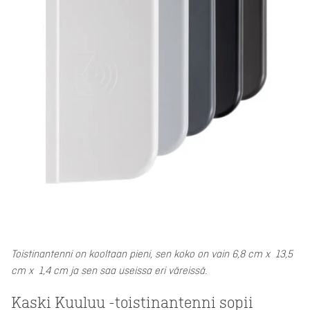
Toistinantenni on kooltaan pieni, sen koko on vain 6,8 cm x 13,5
cm x 1,4 cm ja sen saa useissa eri väreissä.
Kaski Kuuluu -toistinantenni sopii