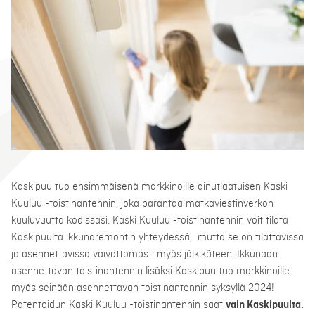
Kaskipuu tuo ensimmäisenä markkinoille ainutlaatuisen Kaski
Kuuluu -toistinantennin, joka parantaa matkaviestinverkon
kuuluvuutta kodissasi. Kaski Kuuluu -toistinantennin voit tilata
Kaskipuulta ikkunaremontin yhteydessä, mutta se on tilattavissa
ja asennettavissa vaivattomasti myös jälkikäteen. Ikkunaan
asennettavan toistinantennin lisäksi Kaskipuu tuo markkinoille
myös seinään asennettavan toistinantennin syksyllä 2024!
Patentoidun Kaski Kuuluu -toistinantennin saat
vain Kaskipuulta.