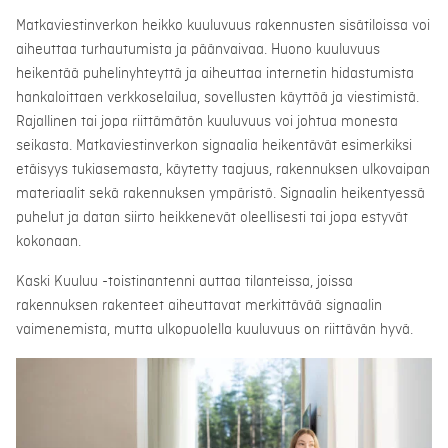
Matkaviestinverkon heikko kuuluvuus rakennusten sisätiloissa voi
aiheuttaa turhautumista ja päänvaivaa. Huono kuuluvuus
heikentää puhelinyhteyttä ja aiheuttaa internetin hidastumista
hankaloittaen verkkoselailua, sovellusten käyttöä ja viestimistä.
Rajallinen tai jopa riittämätön kuuluvuus voi johtua monesta
seikasta. Matkaviestinverkon signaalia heikentävät esimerkiksi
etäisyys tukiasemasta, käytetty taajuus, rakennuksen ulkovaipan
materiaalit sekä rakennuksen ympäristö. Signaalin heikentyessä
puhelut ja datan siirto heikkenevät oleellisesti tai jopa estyvät
kokonaan.
Kaski Kuuluu -toistinantenni auttaa tilanteissa, joissa
rakennuksen rakenteet aiheuttavat merkittävää signaalin
vaimenemista, mutta ulkopuolella kuuluvuus on riittävän hyvä.