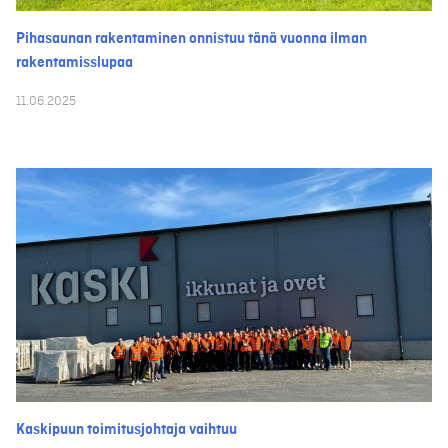
Pihasaunan rakentaminen onnistuu tänä vuonna ilman
rakentamisslupaa
11.06.2025
Kaskipuun toimitusjohtaja vaihtuu