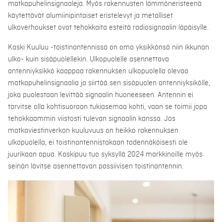
matkapuhelinsignaaleja. Myös rakennusten lämmöneristeenä
käytettävät alumiinipintaiset eristelevyt ja metalliset
ulkoverhoukset ovat tehokkaita esteitä radiosignaalin läpäisylle.
Kaski Kuuluu -toistinantennissa on oma yksikkönsä niin ikkunan
ulko- kuin sisäpuolellekin. Ulkopuolelle asennettava
antenniyksikkö kaappaa rakennuksen ulkopuolella olevaa
matkapuhelinsignaalia ja siirtää sen sisäpuolen antenniyksikölle,
joka puolestaan levittää signaalin huoneeseen. Antennin ei
tarvitse olla kohtisuoraan tukiasemaa kohti, vaan se toimii jopa
tehokkaammin viistosti tulevan signaalin kanssa. Jos
matkaviestinverkon kuuluvuus on heikko rakennuksen
ulkopuolella, ei toistinantennistakaan todennäköisesti ole
juurikaan apua. Kaskipuu tuo syksyllä 2024 markkinoille myös
seinän lävitse asennettavan passiivisen toistinantennin.