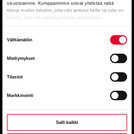
sivustoamme. Kumppanimme voivat yhdistää näitä
Vaihde avoinna:
tietoja muihin tietoihin, joita olet antanut heille tai joita on
Ma–To 8–16 ja pe 8–15.30
kerätty, kun olet käyttänyt heidän palvelujaan.
Cookiebot >
Suostumuksen
Välttämätön
valinta
Kaikki yhteystiedot
Mieltymykset
Tilastot
Toimistot
Markkinointi
Vantaa
Salli kaikki
Petikontie 1 B 2:krs, 01720