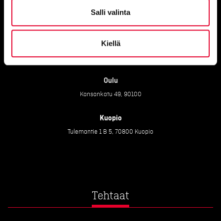
Pirkkala
Salli valinta
Haikanvuori 6 C 46, 33920 Pirkkala
Kiellä
Raisio
Piilipuunkatu 1, 21200 Raisio
Oulu
Kansankatu 49, 90100
Kuopio
Tulemantie 1 B 5, 70800 Kuopio
Tehtaat