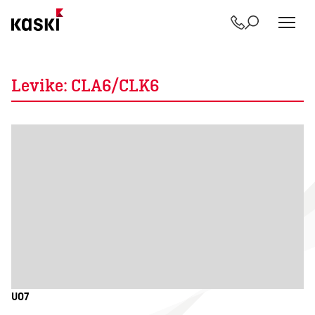
Yhteystiedot
Etsi
Siirry
sisältöön
Levike:
CLA6/CLK6
UO7