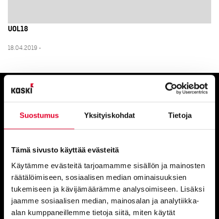
UOL18
18.04.2019 -
Ota yhteyttä
Suostumus
Yksityiskohdat
Tietoja
myynti@kaski.fi
|
050 4150 450
Tämä sivusto käyttää evästeitä
Asiakaspalvelu
050 9520 111
Käytämme evästeitä tarjoamamme sisällön ja mainosten
räätälöimiseen, sosiaalisen median ominaisuuksien
Asiakaspalvelu, omakotitalojen
tukemiseen ja kävijämäärämme analysoimiseen. Lisäksi
ikkuna- ja oviremontit
050 9520 112
jaamme sosiaalisen median, mainosalan ja analytiikka-
alan kumppaneillemme tietoja siitä, miten käytät
Huom. Näihin numeroihin emme voi vastaanottaa tekstiviestejä.