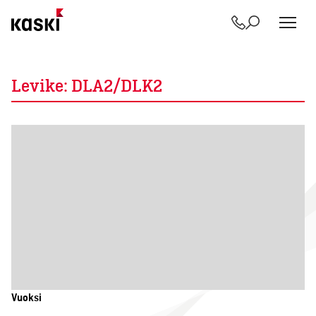
Yhteystiedot
Etsi
Siirry
sisältöön
Levike:
DLA2/DLK2
Vuoksi