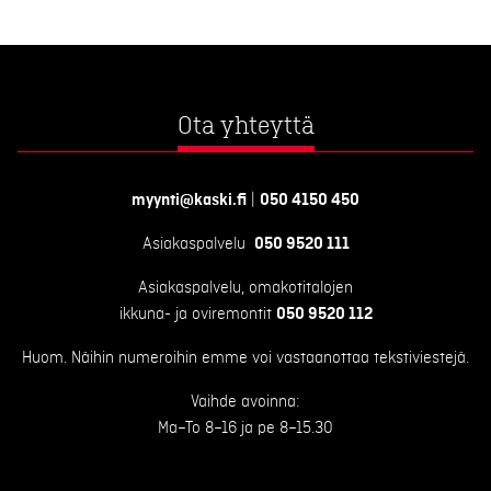
Ota yhteyttä
myynti@kaski.fi
|
050 4150 450
Asiakaspalvelu
050 9520 111
Asiakaspalvelu, omakotitalojen
ikkuna- ja oviremontit
050 9520 112
Huom. Näihin numeroihin emme voi vastaanottaa tekstiviestejä.
Vaihde avoinna:
Ma–To 8–16 ja pe 8–15.30