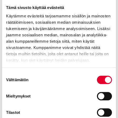
Tämä sivusto käyttää evästeitä
Käytämme evästeitä tarjoamamme sisällön ja mainosten
räätälöimiseen, sosiaalisen median ominaisuuksien
tukemiseen ja kävijämäärämme analysoimiseen. Lisäksi
FE810
jaamme sosiaalisen median, mainosalan ja analytiikka-
28.03.2019 -
alan kumppaneillemme tietoja siitä, miten käytät
sivustoamme. Kumppanimme voivat yhdistää näitä
tietoja muihin tietoihin, joita olet antanut heille tai joita on
kerätty, kun olet käyttänyt heidän palvelujaan.
Cookiebot >
Suostumuksen
Välttämätön
valinta
Mieltymykset
Tilastot
FE44