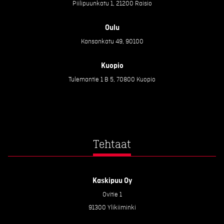
Piilipuunkatu 1, 21200 Raisio
Oulu
Kansankatu 49, 90100
Kuopio
Tulemantie 1 B 5, 70800 Kuopio
Tehtaat
Kaskipuu Oy
Ovitie 1
91300 Ylikiiminki