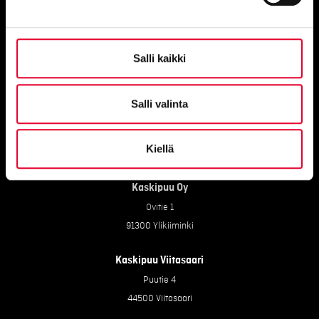
Kuopio
Tulemantie 1 B 5, 70800 Kuopio
Salli kaikki
Salli valinta
Tehtaat
Kiellä
Kaskipuu Oy
Ovitie 1
91300 Ylikiiminki
Kaskipuu Viitasaari
Puutie 4
44500 Viitasaari