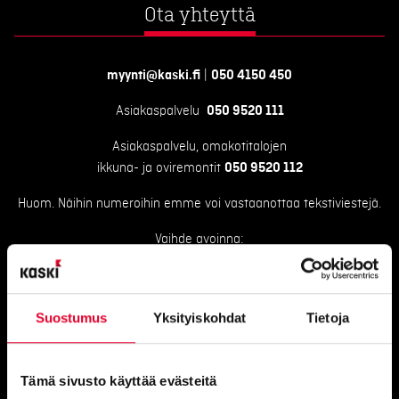
Ota yhteyttä
myynti@kaski.fi
|
050 4150 450
Asiakaspalvelu
050 9520 111
Asiakaspalvelu, omakotitalojen
ikkuna- ja oviremontit
050 9520 112
Huom. Näihin numeroihin emme voi vastaanottaa tekstiviestejä.
Vaihde avoinna:
Ma–To 8–16 ja pe 8–15.30
Suostumus
Yksityiskohdat
Tietoja
Kaikki yhteystiedot
Tämä sivusto käyttää evästeitä