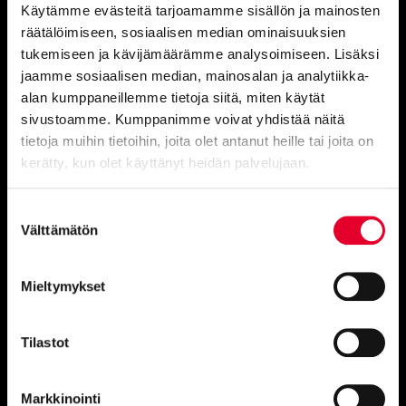
Käytämme evästeitä tarjoamamme sisällön ja mainosten
räätälöimiseen, sosiaalisen median ominaisuuksien
tukemiseen ja kävijämäärämme analysoimiseen. Lisäksi
jaamme sosiaalisen median, mainosalan ja analytiikka-
Toimistot
alan kumppaneillemme tietoja siitä, miten käytät
sivustoamme. Kumppanimme voivat yhdistää näitä
tietoja muihin tietoihin, joita olet antanut heille tai joita on
Vantaa
kerätty, kun olet käyttänyt heidän palvelujaan.
Petikontie 1 B 2:krs, 01720
Cookiebot >
Suostumuksen
Välttämätön
Pirkkala
valinta
Haikanvuori 6 C 46, 33920 Pirkkala
Mieltymykset
Raisio
Piilipuunkatu 1, 21200 Raisio
Tilastot
Oulu
Kansankatu 49, 90100
Markkinointi