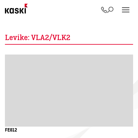
Yhteystiedot
Etsi
Siirry
sisältöön
Levike:
VLA2/VLK2
FE812