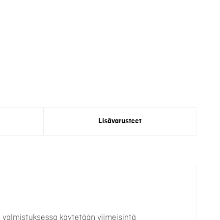
Lisävarusteet
n valmistuksessa käytetään viimeisintä