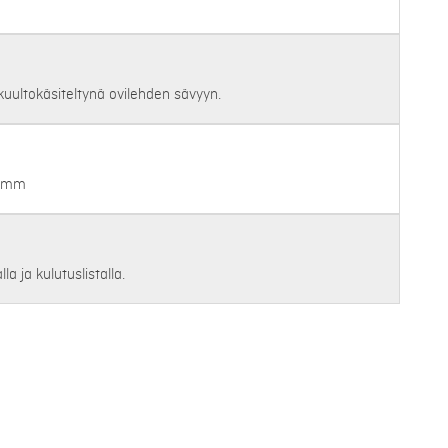
uultokäsiteltynä ovilehden sävyyn.
10mm
la ja kulutuslistalla.