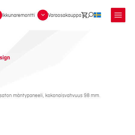
Ikkunaremontti
Varaosakauppa
Ostoskori
Etsi
SV
sign
ksaton mäntypaneeli, kokonaisvahvuus 98 mm.