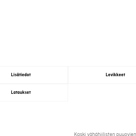
Lisätiedot
Levikkeet
Lataukset
Kaski vähähiilisten puuovie