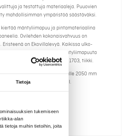
valittuja ja testattuja materiaaleja. Puuovien
elty mahdollisimman ympäristöä säästäväksi.
 kiertää mäntyliimapuu ja pintamateriaalina
aneelia. Ovilehden kokonaisvahvuus on
Eristeenä on Ekovillalevyä. Kaikissa ulko-
latiiviste. Karmi oksatonta mäntyliimapuuta
sävyyn. Kynnys koivua sävyssä 1703, tiikki.
tävät murtosuojasaranat 4 kpl, alle 2050 mm
le 1890 mm korkeissa ovissa 2 kpl.
Tietoja
säädettävä vastarauta. 3K
ilistoilla. Vakiona kirkas lasi.
 ominaisuuksien tukemiseen
tiikka-alan
ietoja muihin tietoihin, joita