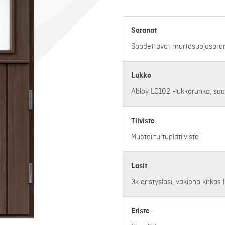
Saranat
Säädettävät murtosuojasaran
Lukko
Abloy LC102 -lukkorunko, sää
Tiiviste
Muotoiltu tuplatiiviste.
Lasit
3k eristyslasi, vakiona kirkas 
Eriste