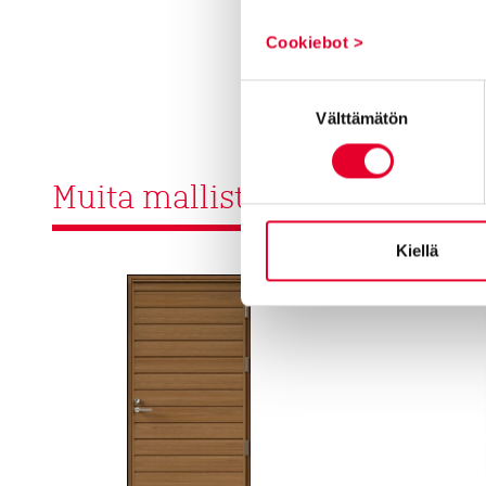
Cookiebot >
Suostumuksen
Välttämätön
valinta
Muita malliston ovia
Kiellä