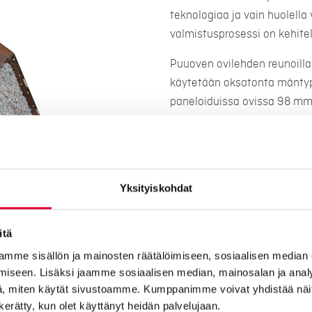
teknologiaa ja vain huolella 
valmistusprosessi on kehit
Puuoven ovilehden reunoilla
käytetään oksatonta mäntyp
paneloiduissa ovissa 98 mm. 
ovissamme on muotoiltu tup
kuultokäsiteltynä asiakkaan 
Korkeus- ja sivuttaissäädet
korkeissa ovissa 3 kpl ja al
Yksityiskohdat
Lukkorunko Abloy LC102 ja 
eristyslasielementti ja TGI-väl
itä
mme sisällön ja mainosten räätälöimiseen, sosiaalisen median
iseen. Lisäksi jaamme sosiaalisen median, mainosalan ja analy
, miten käytät sivustoamme. Kumppanimme voivat yhdistää näitä t
n kerätty, kun olet käyttänyt heidän palvelujaan.