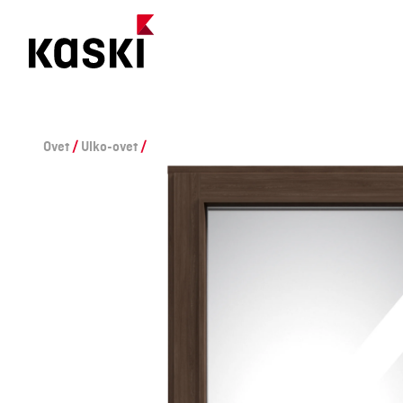
Siirry
sisältöön
Ovet
/
Ulko-ovet
/