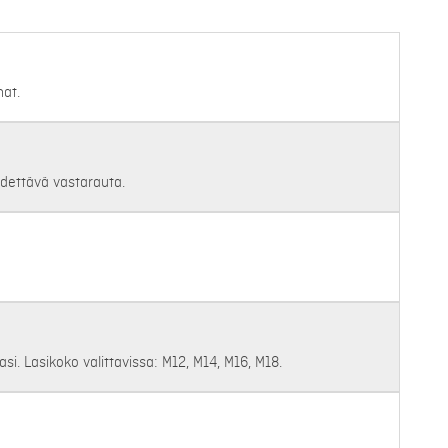
at.
dettävä vastarauta.
lasi. Lasikoko valittavissa: M12, M14, M16, M18.