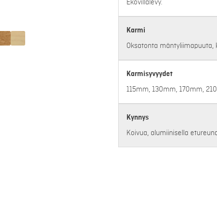
Ekovillalevy.
Karmi
Oksatonta mäntyliimapuuta, k
Karmisyvyydet
115mm, 130mm, 170mm, 2
Kynnys
Koivua, alumiinisella etureunal