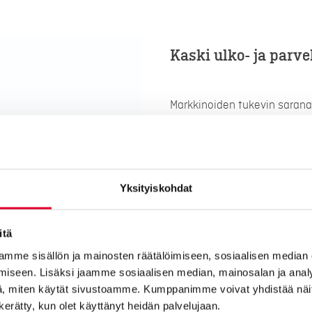
Kaski ulko- ja parv
Markkinoiden tukevin sarana
(53mm) helpottaa asennusta
Kaksinkertainen tiivistys, pa
Liimapuulla vahvistettu run
Yksityiskohdat
15 vuotta.
3-kertainen eristyslasi TGI-vä
itä
mme sisällön ja mainosten räätälöimiseen, sosiaalisen median
Ovilehdessä kolminkertainen
iseen. Lisäksi jaamme sosiaalisen median, mainosalan ja analy
Kolminkertainen pintakäsit
, miten käytät sivustoamme. Kumppanimme voivat yhdistää näitä t
ja laadun maalipinnalle. Hdf
n kerätty, kun olet käyttänyt heidän palvelujaan.