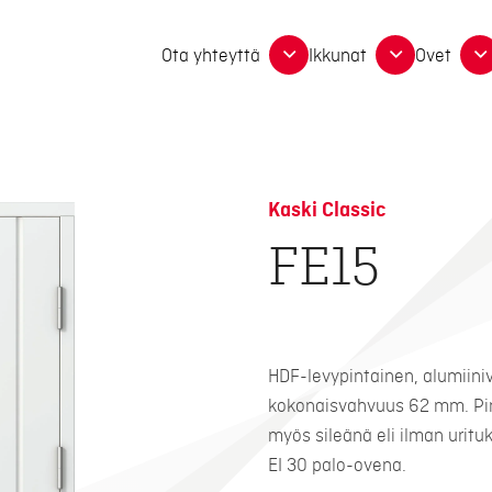
Ota yhteyttä
Ikkunat
Ovet
Kaski Classic
FE15
HDF-levypintainen, alumiiniv
kokonaisvahvuus 62 mm. Pinta
myös sileänä eli ilman uritu
EI 30 palo-ovena.