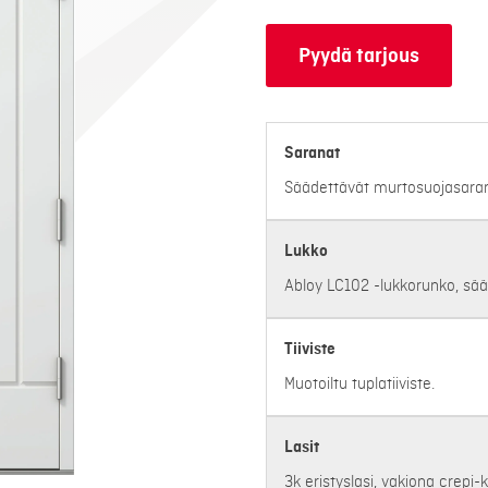
Pyydä tarjous
Saranat
Säädettävät murtosuojasaran
Lukko
Abloy LC102 -lukkorunko, sää
Tiiviste
Muotoiltu tuplatiiviste.
Lasit
3k eristyslasi, vakiona crepi-k