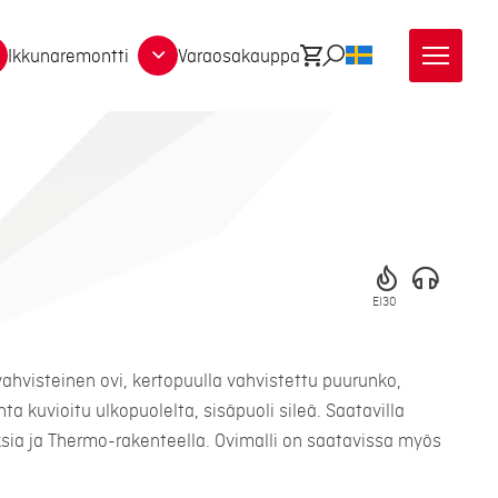
Ikkunaremontti
Varaosakauppa
Ostoskori
Etsi
SV
EI30
ahvisteinen ovi, kertopuulla vahvistettu puurunko,
 kuvioitu ulkopuolelta, sisäpuoli sileä. Saatavilla
ksia ja Thermo-rakenteella. Ovimalli on saatavissa myös