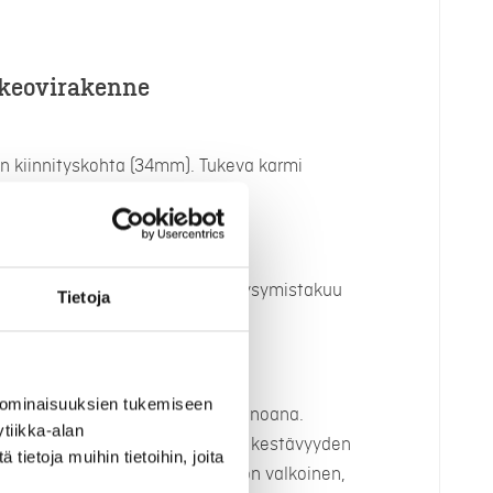
ekeovirakenne
n kiinnityskohta (34mm). Tukeva karmi
 ja on kestävä.
rempi tiiviys.
ko. Markkinoiden pisin suoranapysymistakuu
Tietoja
lilistalla.
 ominaisuuksien tukemiseen
 pintakäsittely, markkinoiden ainoana.
tiikka-alan
tely takaa paremman kosteuden kestävyyden
ietoja muihin tietoihin, joita
-levypintaisten ovien vakioväri on valkoinen,