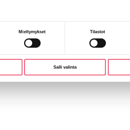
muut värit saa tilauksesta.
Kulutusta kestävä kynnys (2
etureuna ja kulutuslista kes
Mieltymykset
Tilastot
Erikoisleveällä tiivisteellä
1.0-vakiorakenteella ovile
aina 1.0 tai alle. Thermo-o
joka on noin 30% paksumpi k
Salli valinta
saavutetaan jopa 0,6:n u-ar