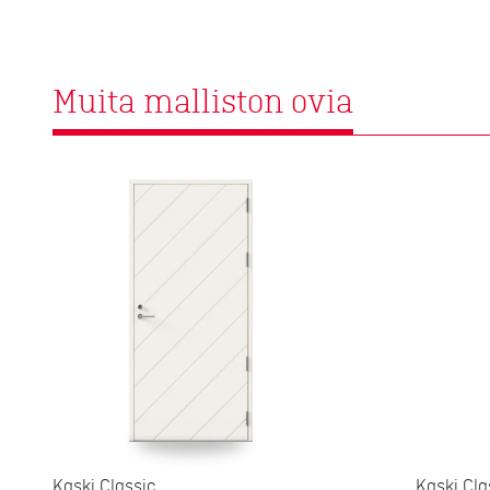
Muita malliston ovia
Kaski Classic
Kaski Cla