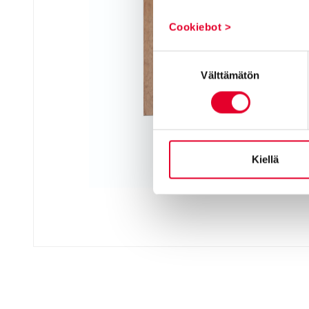
Cookiebot >
Suostumuksen
Välttämätön
valinta
Kiellä