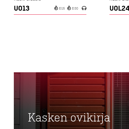
UO13
UOL2
EI15
EI30
Kasken ovikirja