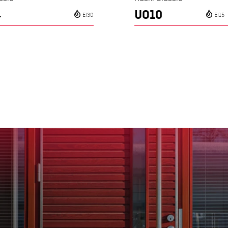
4
UO10
EI30
EI15