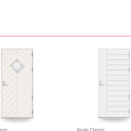
ssic
Kaski Classic