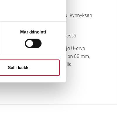
5mm), materiaalina öljytty koivu. Kynnyksen
tävää alumiinia.
Markkinointi
 parempi eristävyys, myös kynnyksessä.
hden kokonaisvahvuus on 62 mm ja U-arvo
vessa ovilehden kokonaisvahvuus on 86 mm,
uin vakio-ovi. Thermo-rakenteella
Salli kaikki
vo.