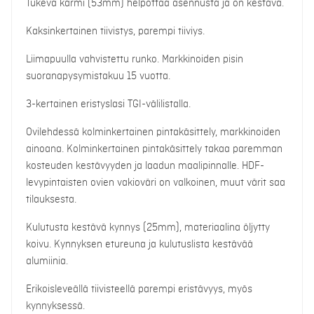
Tukeva karmi (53mm) helpottaa asennusta ja on kestävä.
Kaksinkertainen tiivistys, parempi tiiviys.
Liimapuulla vahvistettu runko. Markkinoiden pisin
suoranapysymistakuu 15 vuotta.
3-kertainen eristyslasi TGI-välilistalla.
Ovilehdessä kolminkertainen pintakäsittely, markkinoiden
ainoana. Kolminkertainen pintakäsittely takaa paremman
kosteuden kestävyyden ja laadun maalipinnalle. HDF-
levypintaisten ovien vakioväri on valkoinen, muut värit saa
tilauksesta.
Kulutusta kestävä kynnys (25mm), materiaalina öljytty
koivu. Kynnyksen etureuna ja kulutuslista kestävää
alumiinia.
Erikoisleveällä tiivisteellä parempi eristävyys, myös
kynnyksessä.