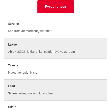
Pyydä tarjous
Saranat
Säädettävät murtosuojasaranat.
Lukko
Abloy LC102 -lukkorunko, säädettävä vastarauta.
Tiiviste
Muotoiltu tuplatiiviste.
Lasit
3k eristyslasi, vakiona kirkas lasi.
Eriste