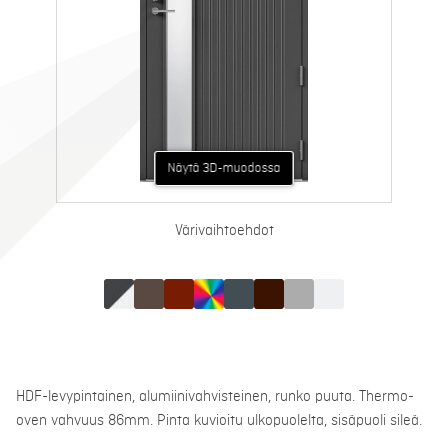
Näytä AR-muodossa
Näytä 3D-muodossa
Värivaihtoehdot
HDF-levypintainen, alumiinivahvisteinen, runko puuta. Thermo-
oven vahvuus 86mm. Pinta kuvioitu ulkopuolelta, sisäpuoli sileä.