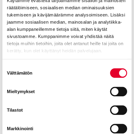
Käytämme evästeitä tarjoamamme sisällön ja mainosten
räätälöimiseen, sosiaalisen median ominaisuuksien
tukemiseen ja kävijämäärämme analysoimiseen. Lisäksi
jaamme sosiaalisen median, mainosalan ja analytiikka-
alan kumppaneillemme tietoja siitä, miten käytät
Kaski Design
sivustoamme. Kumppanimme voivat yhdistää näitä
Ounas
EI30
tietoja muihin tietoihin, joita olet antanut heille tai joita on
kerätty, kun olet käyttänyt heidän palvelujaan.
Cookiebot >
Suostumuksen
Välttämätön
valinta
Mieltymykset
Tilastot
Markkinointi