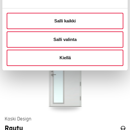
Kaski Design
Sova
EI30
Salli kaikki
Salli valinta
Kiellä
Kaski Design
Rautu