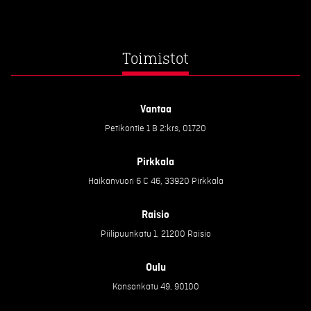
Toimistot
Vantaa
Petikontie 1 B 2:krs, 01720
Pirkkala
Haikanvuori 6 C 46, 33920 Pirkkala
Raisio
Piilipuunkatu 1, 21200 Raisio
Oulu
Kansankatu 49, 90100