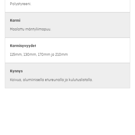
Polystyreeni.
Karmi
Maalattu mäntyliimapuu.
Karmisyvyydet
115mm, 130mm, 170mm ja 210mm
Kynnys
Koivua, alumiinisella etureunalla ja kulutuslistalla.