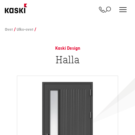
Yhteystiedot
Etsi
Siirry
sisältöön
Ovet
/
Ulko-ovet
/
Kaski Design
Halla