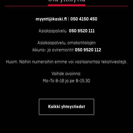
myynti@kaski.fi
|
050 4150 450
Asiakaspalvelu
050 9520 111
Asiakaspalvelu, omakotitalojen
ikkuna- ja oviremontit
050 9520 112
Huom. Näihin numeroihin emme voi vastaanottaa tekstiviestejä.
Vaihde avoinna:
Ma–To 8–16 ja pe 8–15.30
Kaikki yhteystiedot