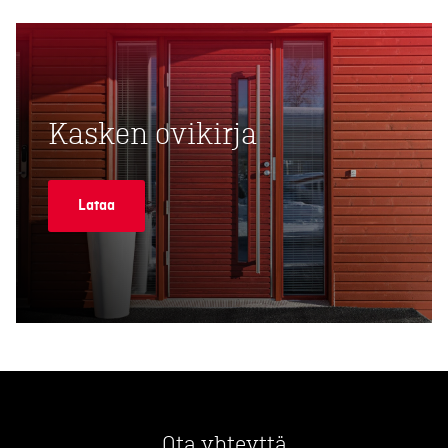
Kasken ovikirja
Lataa
Ota yhteyttä