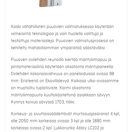
Kaski vähähiilisten puuovien valmistuksessa käytetään
viimeisintä teknologiaa ja vain huolella valittuja ja
testattuja materiaaleja. Puuovien valmistusprosessi on
kehitelty mahdollisimman ympäristöä säästäväksi.
Puuoven ovilehden reunoilla kiertää mäntyliimapuu ja
pintamateriaalina käytetään oksatonta mäntypaneelia.
Ovilehden kokonaisvahvuus on paneloiduissa ovissa 98
mm. Eristeenä on Ekovillalevyä. Kaikissa ulko-ovissamme
on muotoiltu tuplatiiviste. Karmi oksatonta
mäntyliimapuuta kuultokäsiteltynä asiakkaan sävyyn.
Kynnys koivua sävyssä 1703, tiikki.
Korkeus- ja sivuttaissäädettävät murtosuojasaranat 4 kpl,
alle 2050 mm korkeissa ovissa 3 kpl ja alle 1890 mm
korkeissa ovissa 2 kpl. Lukkorunko Abloy LC102 ja