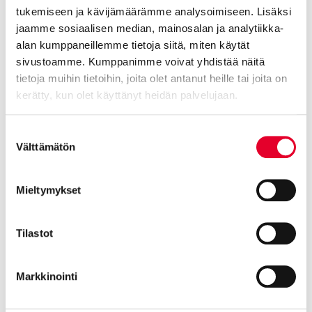
tukemiseen ja kävijämäärämme analysoimiseen. Lisäksi
jaamme sosiaalisen median, mainosalan ja analytiikka-
Kaski vähähiilinen Puudesign
alan kumppaneillemme tietoja siitä, miten käytät
Ruska
sivustoamme. Kumppanimme voivat yhdistää näitä
tietoja muihin tietoihin, joita olet antanut heille tai joita on
kerätty, kun olet käyttänyt heidän palvelujaan.
Cookiebot >
Suostumuksen
Välttämätön
valinta
Mieltymykset
Tilastot
Markkinointi
Kaski vähähiilinen Puudesign