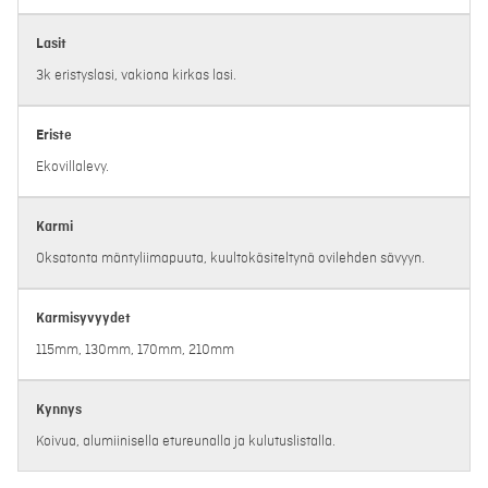
Lasit
3k eristyslasi, vakiona kirkas lasi.
Eriste
Ekovillalevy.
Karmi
Oksatonta mäntyliimapuuta, kuultokäsiteltynä ovilehden sävyyn.
Karmisyvyydet
115mm, 130mm, 170mm, 210mm
Kynnys
Koivua, alumiinisella etureunalla ja kulutuslistalla.