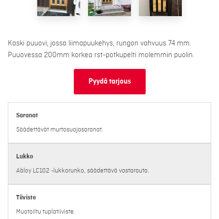
Kaski puuovi, jossa liimapuukehys, rungon vahvuus 74 mm.
Puuovessa 200mm korkea rst-potkupelti molemmin puolin.
Pyydä tarjous
Saranat
Säädettävät murtosuojasaranat.
Lukko
Abloy LC102 -lukkorunko, säädettävä vastarauta.
Tiiviste
Muotoiltu tuplatiiviste.