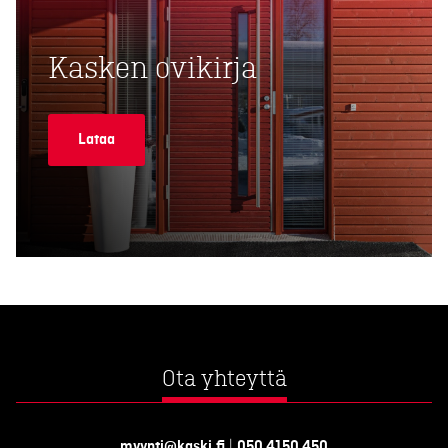
Kasken ovikirja
Lataa
Ota yhteyttä
myynti@kaski.fi
|
050 4150 450