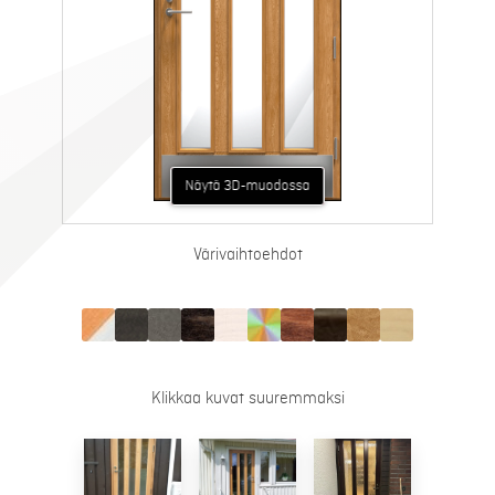
Näytä AR-muodossa
Näytä 3D-muodossa
Värivaihtoehdot
Klikkaa kuvat suuremmaksi