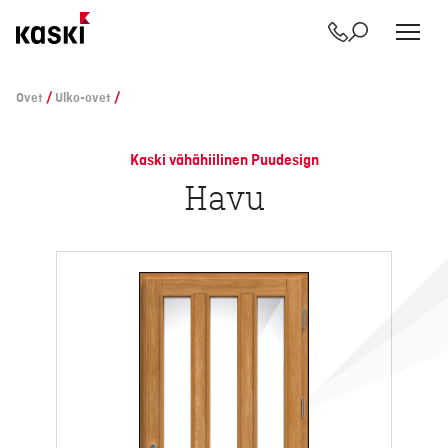
Yhteystiedot
Etsi
Siirry
sisältöön
Ovet
/
Ulko-ovet
/
Kaski vähähiilinen Puudesign
Havu