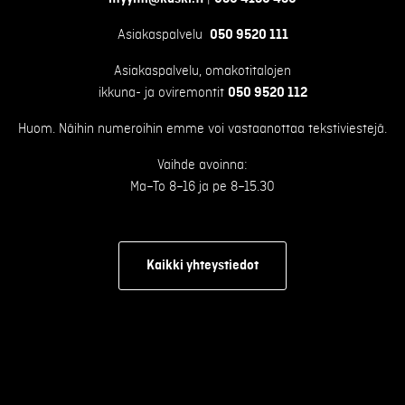
Asiakaspalvelu
050 9520 111
Asiakaspalvelu, omakotitalojen
ikkuna- ja oviremontit
050 9520 112
Huom. Näihin numeroihin emme voi vastaanottaa tekstiviestejä.
Vaihde avoinna:
Ma–To 8–16 ja pe 8–15.30
Kaikki yhteystiedot