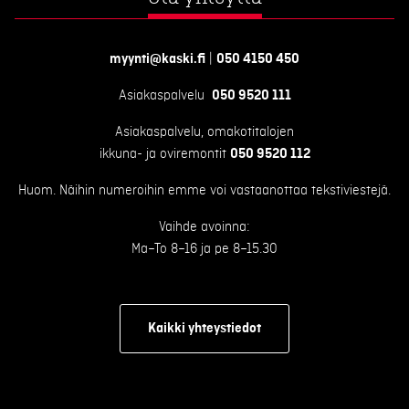
myynti@kaski.fi
|
050 4150 450
Asiakaspalvelu
050 9520 111
Asiakaspalvelu, omakotitalojen
ikkuna- ja oviremontit
050 9520 112
Huom. Näihin numeroihin emme voi vastaanottaa tekstiviestejä.
Vaihde avoinna:
Ma–To 8–16 ja pe 8–15.30
Kaikki yhteystiedot