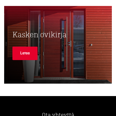
Kasken ovikirja
Lataa
Ota yhteyttä