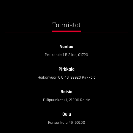
Toimistot
Vantaa
Petikontie 1 B 2:krs, 01720
Pirkkala
Haikanvuori 6 C 46, 33920 Pirkkala
Raisio
Piilipuunkatu 1, 21200 Raisio
Oulu
Kansankatu 49, 90100