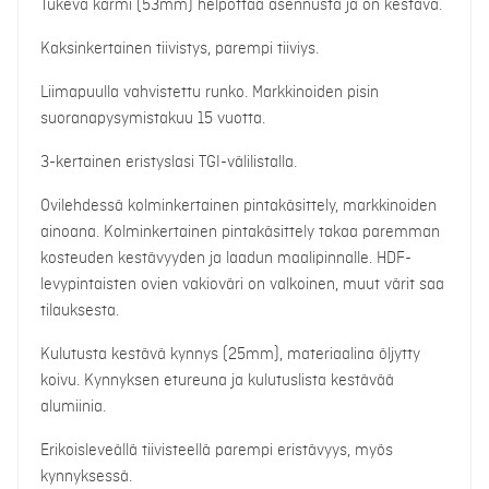
Tukeva karmi (53mm) helpottaa asennusta ja on kestävä.
Kaksinkertainen tiivistys, parempi tiiviys.
Liimapuulla vahvistettu runko. Markkinoiden pisin
suoranapysymistakuu 15 vuotta.
3-kertainen eristyslasi TGI-välilistalla.
Ovilehdessä kolminkertainen pintakäsittely, markkinoiden
ainoana. Kolminkertainen pintakäsittely takaa paremman
kosteuden kestävyyden ja laadun maalipinnalle. HDF-
levypintaisten ovien vakioväri on valkoinen, muut värit saa
tilauksesta.
Kulutusta kestävä kynnys (25mm), materiaalina öljytty
koivu. Kynnyksen etureuna ja kulutuslista kestävää
alumiinia.
Erikoisleveällä tiivisteellä parempi eristävyys, myös
kynnyksessä.