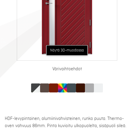
Näytä AR-muodossa
Näytä 3D-muodossa
Värivaihtoehdot
HDF-levypintainen, alumiinivahvisteinen, runko puuta. Thermo-
oven vahvuus 86mm. Pinta kuvioitu ulkopuolelta, sisäpuoli sileä.