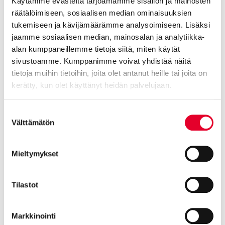
Käytämme evästeitä tarjoamamme sisällön ja mainosten
räätälöimiseen, sosiaalisen median ominaisuuksien
tukemiseen ja kävijämäärämme analysoimiseen. Lisäksi
jaamme sosiaalisen median, mainosalan ja analytiikka-
alan kumppaneillemme tietoja siitä, miten käytät
Kaski Design
sivustoamme. Kumppanimme voivat yhdistää näitä
Halla
tietoja muihin tietoihin, joita olet antanut heille tai joita on
kerätty, kun olet käyttänyt heidän palvelujaan.
Cookiebot >
Suostumuksen
Välttämätön
valinta
Mieltymykset
Tilastot
Markkinointi