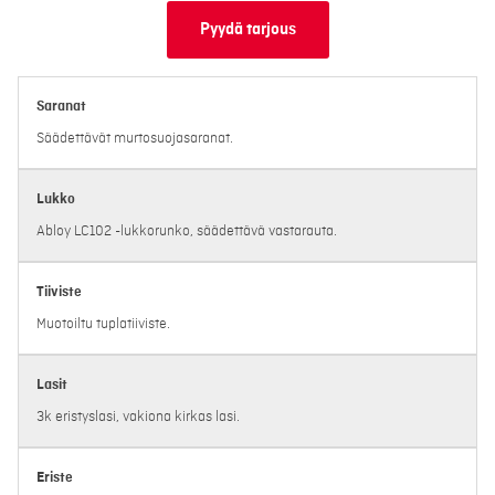
Pyydä tarjous
Saranat
Säädettävät murtosuojasaranat.
Lukko
Abloy LC102 -lukkorunko, säädettävä vastarauta.
Tiiviste
Muotoiltu tuplatiiviste.
Lasit
3k eristyslasi, vakiona kirkas lasi.
Eriste