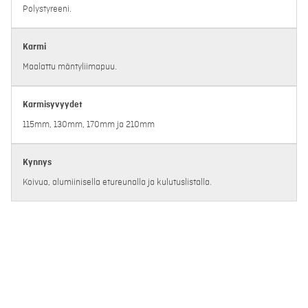
Polystyreeni.
Karmi
Maalattu mäntyliimapuu.
Karmisyvyydet
115mm, 130mm, 170mm ja 210mm
Kynnys
Koivua, alumiinisella etureunalla ja kulutuslistalla.