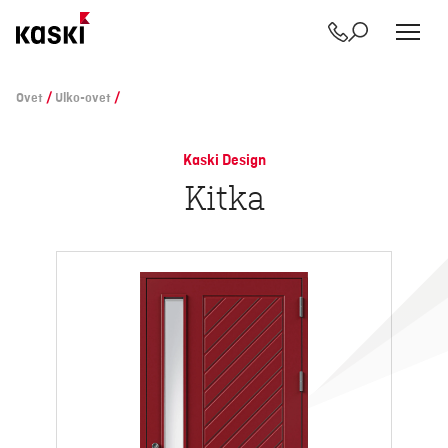
Yhteystiedot
Etsi
Siirry
sisältöön
Ovet
/
Ulko-ovet
/
Kaski Design
Kitka