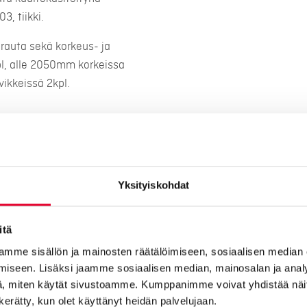
, tiikki.
rauta sekä korkeus- ja
l, alle 2050mm korkeissa
vikkeissä 2kpl.
sti viereisen käyntioven
Yksityiskohdat
nä.
 myönnä pintakäsittelyn
itä
mme sisällön ja mainosten räätälöimiseen, sosiaalisen median
iseen. Lisäksi jaamme sosiaalisen median, mainosalan ja analy
, miten käytät sivustoamme. Kumppanimme voivat yhdistää näitä t
n kerätty, kun olet käyttänyt heidän palvelujaan.