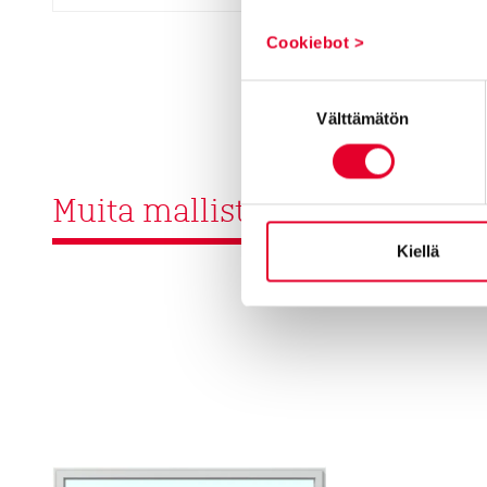
Cookiebot >
Suostumuksen
Välttämätön
valinta
Muita malliston ovia
Kiellä