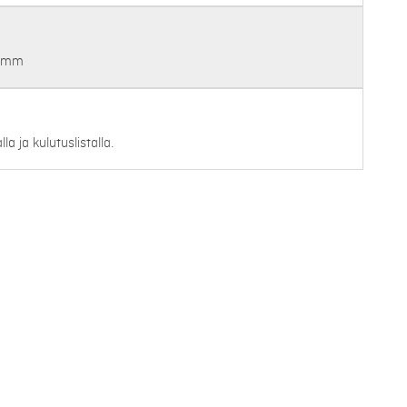
10mm
la ja kulutuslistalla.