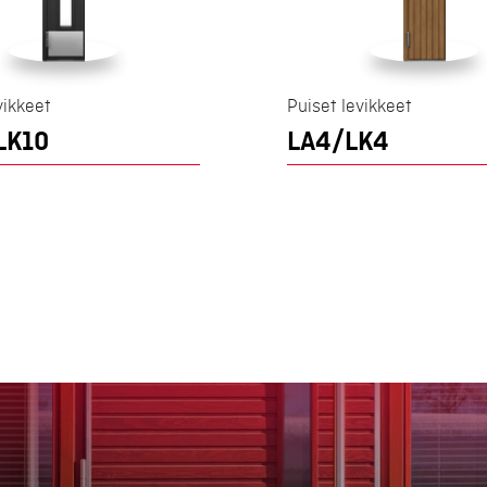
vikkeet
Puiset levikkeet
LK10
LA4/LK4