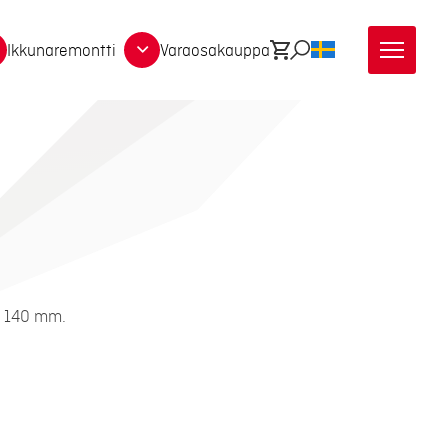
Ikkunaremontti
Varaosakauppa
Ostoskori
Etsi
SV
o 140 mm.