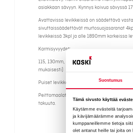
asiakkaan sävyyn. Kynnys koivua sävyssä 1703
Avattavissa levikkeissä on säädettävä vasta
sivuttaissäädettävät murtosuojasaranat 4kp
levikkeissä 3kpl ja alle 1890mm korkeissa le
Karmisyvyydet:
115, 130mm, 170mm ja 210mm (automaattise
mukaisesti)
Suostumus
Puiset levikkeet toimitetaan kuultokäsitelty
Peittomaalatuille puisille levikkeille emme
Tämä sivusto käyttää eväste
takuuta.
Käytämme evästeitä tarjoama
ja kävijämäärämme analysoim
kumppaneillemme tietoja siitä
olet antanut heille tai joita o