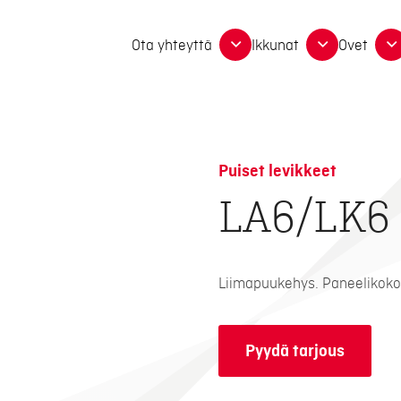
Ota yhteyttä
Ikkunat
Ovet
Puiset levikkeet
LA6/LK6
Liimapuukehys. Paneelikok
Pyydä tarjous