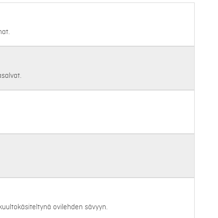
at.
salvat.
uultokäsiteltynä ovilehden sävyyn.