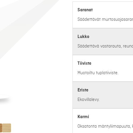
Saranat
Säädettävät murtosuojasaran
Lukko
Säädettävä vastarauta, reuna
Tiiviste
Muotoiltu tuplatiiviste.
Eriste
Ekovillalevy.
Karmi
Oksatonta mäntyliimapuuta, k