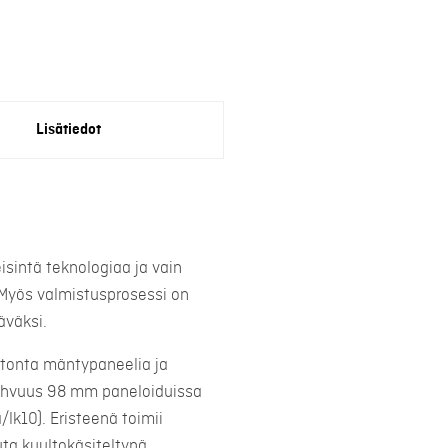
Lisätiedot
sintä teknologiaa ja vain
. Myös valmistusprosessi on
äväksi.
atonta mäntypaneelia ja
vahvuus 98 mm paneloiduissa
/lk10). Eristeenä toimii
ta kuultokäsiteltynä