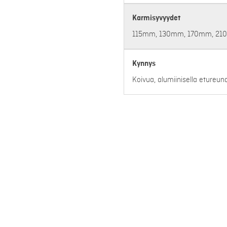
Karmisyvyydet
115mm, 130mm, 170mm, 2
Kynnys
Koivua, alumiinisella etureunal