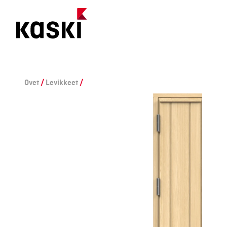
Siirry
sisältöön
Ovet
/
Levikkeet
/