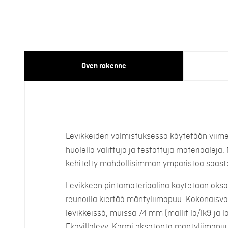
Oven rakenne
Levikkeiden valmistuksessa käytetään viimei
huolella valittuja ja testattuja materiaaleja
kehitelty mahdollisimman ympäristöä sääst
Levikkeen pintamateriaalina käytetään oks
reunoilla kiertää mäntyliimapuu. Kokonais
levikkeissä, muissa 74 mm (mallit la/lk9 ja la
Ekovillalevy. Karmi oksatonta mäntyliimapuu