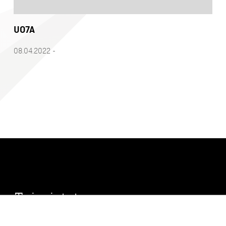
UO7A
08.04.2022 -
Toimistot