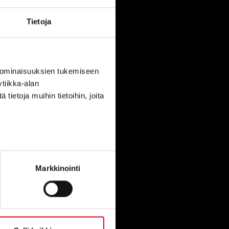
Kaskipuu Oy
Tietoja
Ovitie 1
91300 Ylikiiminki
 ominaisuuksien tukemiseen
Kaskipuu Viitasaari
tiikka-alan
Puutie 4
ietoja muihin tietoihin, joita
44500 Viitasaari
Markkinointi