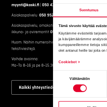
myynti@kaski.fi
|
050 4150 450
Suostumus
Asiakaspalvelu
050 9520 111
Asiakaspalvelu, omakotitalojen
Tämä sivusto käyttää eväste
ikkuna- ja oviremontit
050 9520 112
Käytämme evästeitä tarjoama
ja kävijämäärämme analysoim
Huom. Näihin numeroihin emme voi vastaanottaa
kumppaneillemme tietoja siitä
tekstiviestejä.
olet antanut heille tai joita o
Vaihde avoinna:
Cookiebot >
Ma–To 8–16 ja pe 8–15.30
Suostumuksen
Välttämätön
valinta
Kaikki yhteystiedot