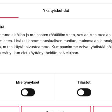
Vantaa
Yksityiskohdat
Petikontie 1 B 2:krs, 01720
itä
Pirkkala
mme sisällön ja mainosten räätälöimiseen, sosiaalisen median
Haikanvuori 6 C 46, 33920 Pirkkala
iseen. Lisäksi jaamme sosiaalisen median, mainosalan ja analy
, miten käytät sivustoamme. Kumppanimme voivat yhdistää näitä t
Raisio
n kerätty, kun olet käyttänyt heidän palvelujaan.
Piilipuunkatu 1, 21200 Raisio
Oulu
Kansankatu 49, 90100
Mieltymykset
Tilastot
Kuopio
Tulemantie 1 B 5, 70800 Kuopio