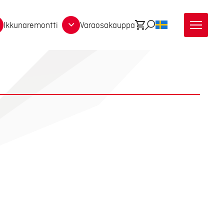
Ikkunaremontti
Varaosakauppa
Ostoskori
Etsi
SV