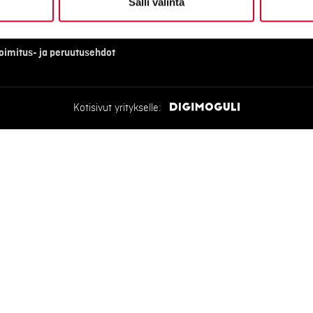
Salli valinta
oimitus- ja peruutusehdot
Kotisivut yritykselle: