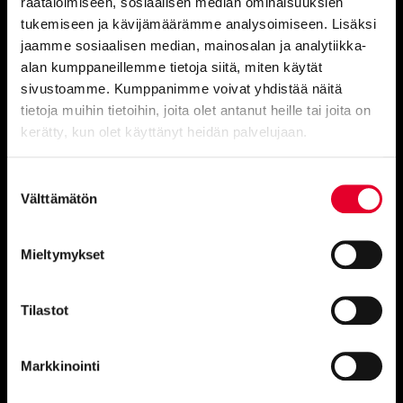
räätälöimiseen, sosiaalisen median ominaisuuksien
myynti@kaski.fi
|
050 4150 450
tukemiseen ja kävijämäärämme analysoimiseen. Lisäksi
jaamme sosiaalisen median, mainosalan ja analytiikka-
Asiakaspalvelu
050 9520 111
alan kumppaneillemme tietoja siitä, miten käytät
sivustoamme. Kumppanimme voivat yhdistää näitä
Asiakaspalvelu, omakotitalojen
tietoja muihin tietoihin, joita olet antanut heille tai joita on
ikkuna- ja oviremontit
050 9520 112
kerätty, kun olet käyttänyt heidän palvelujaan.
Huom. Näihin numeroihin emme voi vastaanottaa tekstiviestejä.
Cookiebot >
Suostumuksen
Vaihde avoinna:
Välttämätön
valinta
Ma–To 8–16 ja pe 8–15.30
Mieltymykset
Kaikki yhteystiedot
Tilastot
Markkinointi