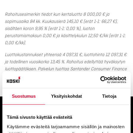
Rahoitusesimerkin tiedot kun kertaluotto 8 000,00 € ja
sopimusaika 84 kk. Kuukausierä 145,10 € (erät 1-1: 66,27 €),
sisältäen koron 9,95 % (erät 1-1: 0,00 %), luoton
perustamismaksun 0,00 € ja käsittelykulun 12,50 €/kk (erät 1-1:
0,00 €/kk).
Luottokustannukset yhteensä 4 097,31 €, luottohinta 12 097,31 €
ja todellinen vuosikorko 13,45 %. Rahoitus edellyttää hyväksytyn
luottopäätöksen. Palvelun tuottaa Santander Consumer Finance
Oy, Risto Rytin tie 33, 00570 Helsinki.
Suostumus
Yksityiskohdat
Tietoja
Tämä sivusto käyttää evästeitä
Ota yhteyttä
Käytämme evästeitä tarjoamamme sisällön ja mainosten