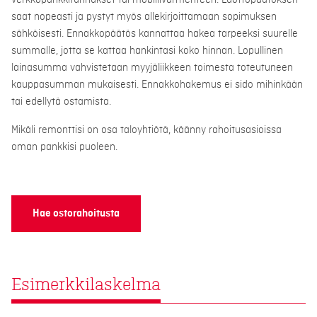
verkkopankkitunnukset tai mobiilivarmenteen. Luottopäätöksen
saat nopeasti ja pystyt myös allekirjoittamaan sopimuksen
sähköisesti. Ennakkopäätös kannattaa hakea tarpeeksi suurelle
summalle, jotta se kattaa hankintasi koko hinnan. Lopullinen
lainasumma vahvistetaan myyjäliikkeen toimesta toteutuneen
kauppasumman mukaisesti. Ennakkohakemus ei sido mihinkään
tai edellytä ostamista.
Mikäli remonttisi on osa taloyhtiötä, käänny rahoitusasioissa
oman pankkisi puoleen.
Hae ostorahoitusta
Esimerkkilaskelma