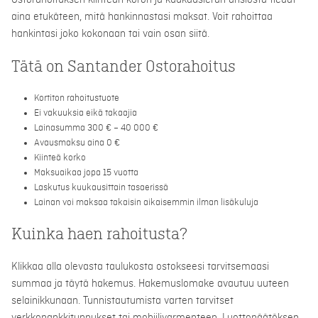
Ostorahoituksen kiinteän koron ja kuukausierän ansiosta tiedät
aina etukäteen, mitä hankinnastasi maksat. Voit rahoittaa
hankintasi joko kokonaan tai vain osan siitä.
Tätä on Santander Ostorahoitus
Kortiton rahoitustuote
Ei vakuuksia eikä takaajia
Lainasumma 300 € – 40 000 €
Avausmaksu aina 0 €
Kiinteä korko
Maksuaikaa jopa 15 vuotta
Laskutus kuukausittain tasaerissä
Lainan voi maksaa takaisin aikaisemmin ilman lisäkuluja
Kuinka haen rahoitusta?
Klikkaa alla olevasta taulukosta ostokseesi tarvitsemaasi
summaa ja täytä hakemus. Hakemuslomake avautuu uuteen
selainikkunaan. Tunnistautumista varten tarvitset