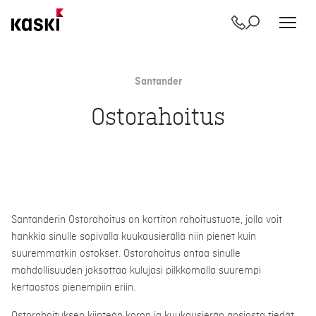
Yhteystiedot
Etsi
Siirry
sisältöön
Santander
Ostorahoitus
Santanderin Ostorahoitus on kortiton rahoitustuote, jolla voit
hankkia sinulle sopivalla kuukausierällä niin pienet kuin
suuremmatkin ostokset. Ostorahoitus antaa sinulle
mahdollisuuden jaksottaa kulujasi pilkkomalla suurempi
kertaostos pienempiin eriin.