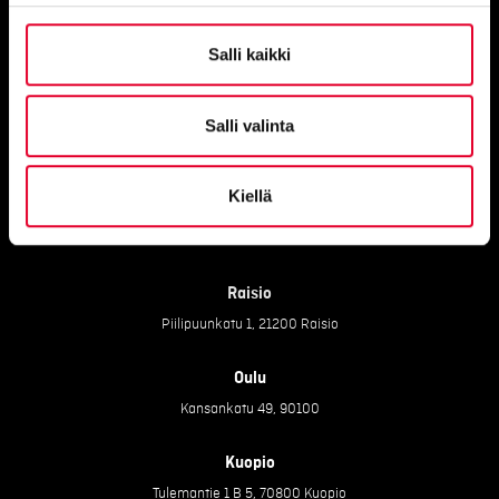
Toimistot
Salli kaikki
Salli valinta
Vantaa
Petikontie 1 B 2:krs, 01720
Kiellä
Pirkkala
Haikanvuori 6 C 46, 33920 Pirkkala
Raisio
Piilipuunkatu 1, 21200 Raisio
Oulu
Kansankatu 49, 90100
Kuopio
Tulemantie 1 B 5, 70800 Kuopio