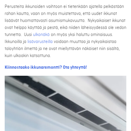
Perusteita ikkunoiden vaihtoon ei tietenkään ajatella pelkästään
rahan kautta, vaan on myös muistettava, että uudet ikkunat
lisäävät huomattavasti asumismukavuutta. Nykyaikaiset ikkunat
ovat helppo käyttää ja pestä, eikä niiden läheisyydessä ole vedon
tunnetta. Uusi
ulkonäkö
on myös yksi haluttu ominaisuus.
Ikkunoilla ja
lisävarusteilla
voidaan muuttaa ja nykyaikaistaa
taloyhtiön ilmettä ja ne ovat miellyttävän näköiset niin sisältä,
kuin ulkoakin katsottuna.
Kiinnostaako ikkunaremontti? Ota yhteyttä!