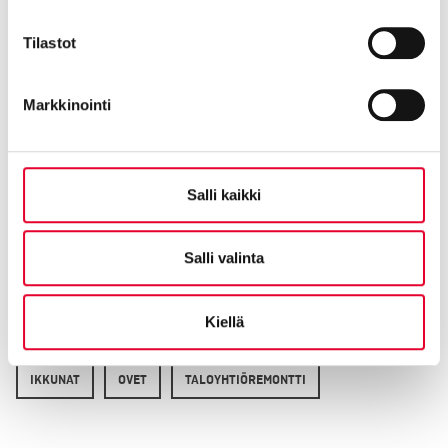
kirjoittaja
Marko Kallunki,
varatj. ja myyntijohtaja
Tilastot
Markkinointi
Salli kaikki
Salli valinta
Kiellä
IKKUNAT
OVET
TALOYHTIÖREMONTTI