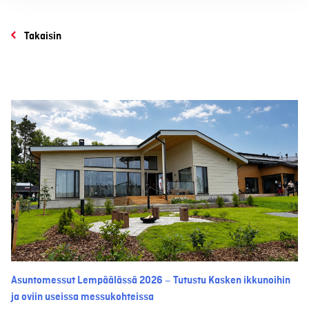
Takaisin
Asuntomessut Lempäälässä 2026 – Tutustu Kasken ikkunoihin
ja oviin useissa messukohteissa