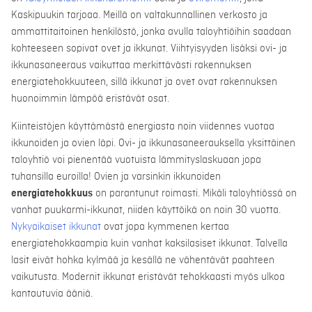
Kaskipuukin tarjoaa. Meillä on valtakunnallinen verkosto ja
ammattitaitoinen henkilöstö, jonka avulla taloyhtiöihin saadaan
kohteeseen sopivat ovet ja ikkunat. Viihtyisyyden lisäksi ovi- ja
ikkunasaneeraus vaikuttaa merkittävästi rakennuksen
energiatehokkuuteen, sillä ikkunat ja ovet ovat rakennuksen
huonoimmin lämpöä eristävät osat.
Kiinteistöjen käyttämästä energiasta noin viidennes vuotaa
ikkunoiden ja ovien läpi. Ovi- ja ikkunasaneerauksella yksittäinen
taloyhtiö voi pienentää vuotuista lämmityslaskuaan jopa
tuhansilla euroilla! Ovien ja varsinkin ikkunoiden
energiatehokkuus
on parantunut roimasti. Mikäli taloyhtiössä on
vanhat puukarmi-ikkunat, niiden käyttöikä on noin 30 vuotta.
Nykyaikaiset ikkunat
ovat jopa kymmenen kertaa
energiatehokkaampia kuin vanhat kaksilasiset ikkunat. Talvella
lasit eivät hohka kylmää ja kesällä ne vähentävät paahteen
vaikutusta. Modernit ikkunat eristävät tehokkaasti myös ulkoa
kantautuvia ääniä.