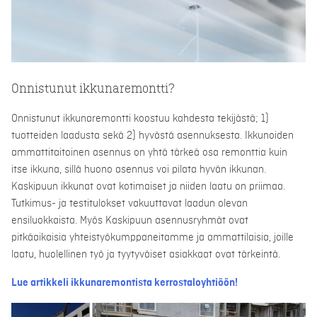
Onnistunut ikkunaremontti?
Onnistunut ikkunaremontti koostuu kahdesta tekijästä; 1)
tuotteiden laadusta sekä 2) hyvästä asennuksesta. Ikkunoiden
ammattitaitoinen asennus on yhtä tärkeä osa remonttia kuin
itse ikkuna, sillä huono asennus voi pilata hyvän ikkunan.
Kaskipuun ikkunat ovat kotimaiset ja niiden laatu on priimaa.
Tutkimus- ja testitulokset vakuuttavat laadun olevan
ensiluokkaista. Myös Kaskipuun asennusryhmät ovat
pitkäaikaisia yhteistyökumppaneitamme ja ammattilaisia, joille
laatu, huolellinen työ ja tyytyväiset asiakkaat ovat tärkeintä.
Lue artikkeli ikkunaremontista kerrostaloyhtiöön!