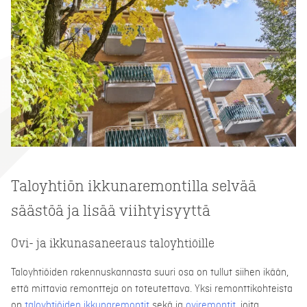
Taloyhtiön ikkunaremontilla selvää
säästöä ja lisää viihtyisyyttä
Ovi- ja ikkunasaneeraus taloyhtiöille
Taloyhtiöiden rakennuskannasta suuri osa on tullut siihen ikään,
että mittavia remontteja on toteutettava. Yksi remonttikohteista
on
taloyhtiöiden ikkunaremontit
sekä ja
oviremontit
, joita