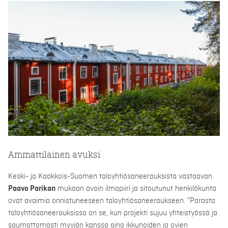
Ammattilainen avuksi
Keski- ja Kaakkois-Suomen taloyhtiösaneerauksista vastaavan
Paavo Parikan
mukaan avoin ilmapiiri ja sitoutunut henkilökunta
ovat avaimia onnistuneeseen taloyhtiösaneeraukseen. ”Parasta
taloyhtiösaneerauksissa on se, kun projekti sujuu yhteistyössä ja
saumattomasti myyjän kanssa aina ikkunoiden ja ovien