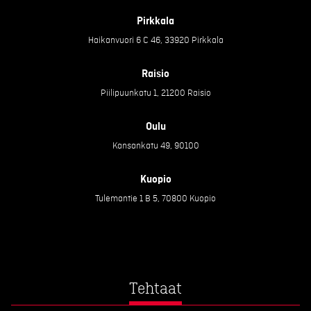
Pirkkala
Haikanvuori 6 C 46, 33920 Pirkkala
Raisio
Piilipuunkatu 1, 21200 Raisio
Oulu
Kansankatu 49, 90100
Kuopio
Tulemantie 1 B 5, 70800 Kuopio
Tehtaat