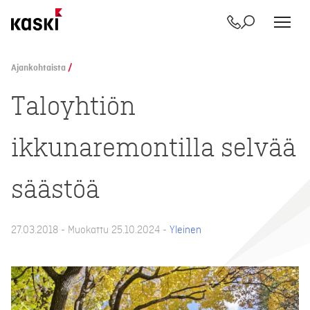
Yhteystiedot
Etsi
Siirry
sisältöön
Ajankohtaista
/
Taloyhtiön
ikkunaremontilla selvää
säästöä
27.03.2018 - Muokattu 25.10.2024 -
Yleinen