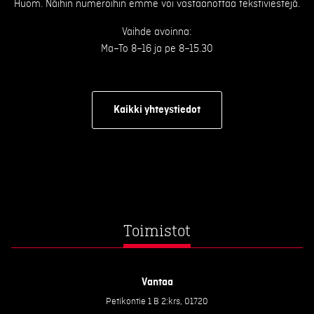
Huom. Näihin numeroihin emme voi vastaanottaa tekstiviestejä.
Vaihde avoinna:
Ma–To 8–16 ja pe 8–15.30
Kaikki yhteystiedot
Toimistot
Vantaa
Petikontie 1 B 2:krs, 01720