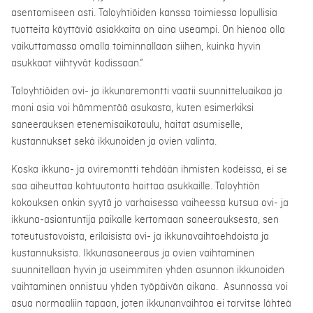
asentamiseen asti. Taloyhtiöiden kanssa toimiessa lopullisia
tuotteita käyttäviä asiakkaita on aina useampi. On hienoa olla
vaikuttamassa omalla toiminnallaan siihen, kuinka hyvin
asukkaat viihtyvät kodissaan.”
Taloyhtiöiden ovi- ja ikkunaremontti vaatii suunnitteluaikaa ja
moni asia voi hämmentää asukasta, kuten esimerkiksi
saneerauksen etenemisaikataulu, haitat asumiselle,
kustannukset sekä ikkunoiden ja ovien valinta.
Koska ikkuna- ja oviremontti tehdään ihmisten kodeissa, ei se
saa aiheuttaa kohtuutonta haittaa asukkaille. Taloyhtiön
kokouksen onkin syytä jo varhaisessa vaiheessa kutsua ovi- ja
ikkuna-asiantuntija paikalle kertomaan saneerauksesta, sen
toteutustavoista, erilaisista ovi- ja ikkunavaihtoehdoista ja
kustannuksista. Ikkunasaneeraus ja ovien vaihtaminen
suunnitellaan hyvin ja useimmiten yhden asunnon ikkunoiden
vaihtaminen onnistuu yhden työpäivän aikana. Asunnossa voi
asua normaaliin tapaan, joten ikkunanvaihtoa ei tarvitse lähteä