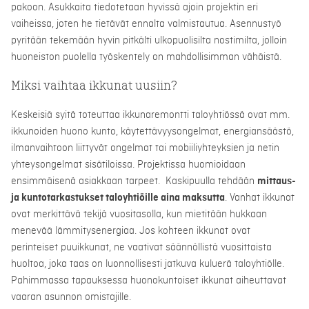
pakoon. Asukkaita tiedotetaan hyvissä ajoin projektin eri
vaiheissa, joten he tietävät ennalta valmistautua. Asennustyö
pyritään tekemään hyvin pitkälti ulkopuolisilta nostimilta, jolloin
huoneiston puolella työskentely on mahdollisimman vähäistä.
Miksi vaihtaa ikkunat uusiin?
Keskeisiä syitä toteuttaa ikkunaremontti taloyhtiössä ovat mm.
ikkunoiden huono kunto, käytettävyysongelmat, energiansäästö,
ilmanvaihtoon liittyvät ongelmat tai mobiiliyhteyksien ja netin
yhteysongelmat sisätiloissa. Projektissa huomioidaan
ensimmäisenä asiakkaan tarpeet. Kaskipuulla tehdään
mittaus-
ja kuntotarkastukset taloyhtiöille aina maksutta
. Vanhat ikkunat
ovat merkittävä tekijä vuositasolla, kun mietitään hukkaan
menevää lämmitysenergiaa. Jos kohteen ikkunat ovat
perinteiset puuikkunat, ne vaativat säännöllistä vuosittaista
huoltoa, joka taas on luonnollisesti jatkuva kuluerä taloyhtiölle.
Pahimmassa tapauksessa huonokuntoiset ikkunat aiheuttavat
vaaran asunnon omistajille.