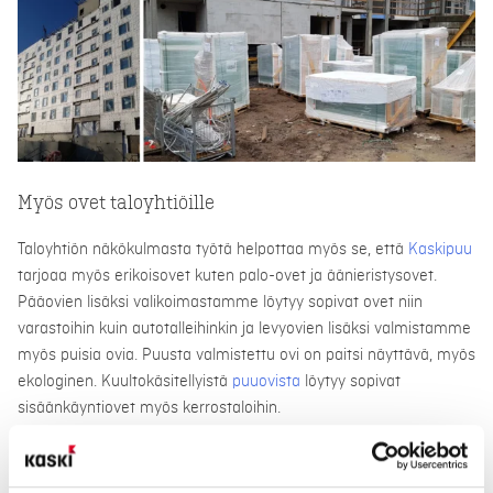
Myös ovet taloyhtiöille
Taloyhtiön näkökulmasta työtä helpottaa myös se, että
Kaskipuu
tarjoaa myös erikoisovet kuten palo-ovet ja äänieristysovet.
Pääovien lisäksi valikoimastamme löytyy sopivat ovet niin
varastoihin kuin autotalleihinkin ja levyovien lisäksi valmistamme
myös puisia ovia. Puusta valmistettu ovi on paitsi näyttävä, myös
ekologinen. Kuultokäsitellyistä
puuovista
löytyy sopivat
sisäänkäyntiovet myös kerrostaloihin.
Onko aihe ajankohtainen? Lataa tästä
opas taloyhtiön
ikkunaremonttiin
!