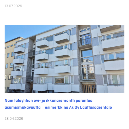
13.07.2026
Näin taloyhtiön ovi- ja ikkunaremontti parantaa
asumismukavuutta – esimerkkinä As Oy Lauttasaarentalo
28.04.2026