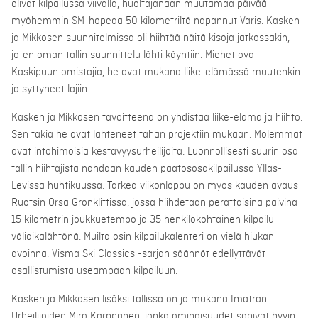
olivat kilpailussa viivalla, huoltajanaan muutamaa päivää
myöhemmin SM-hopeaa 50 kilometriltä napannut Varis. Kasken
ja Mikkosen suunnitelmissa oli hiihtää näitä kisoja jatkossakin,
joten oman tallin suunnittelu lähti käyntiin. Miehet ovat
Kaskipuun omistajia, he ovat mukana liike-elämässä muutenkin
ja syttyneet lajiin.
Kasken ja Mikkosen tavoitteena on yhdistää liike-elämä ja hiihto.
Sen takia he ovat lähteneet tähän projektiin mukaan. Molemmat
ovat intohimoisia kestävyysurheilijoita. Luonnollisesti suurin osa
tallin hiihtäjistä nähdään kauden päätösosakilpailussa Ylläs-
Levissä huhtikuussa. Tärkeä viikonloppu on myös kauden avaus
Ruotsin Orsa Grönklittissä, jossa hiihdetään perättäisinä päivinä
15 kilometrin joukkuetempo ja 35 henkilökohtainen kilpailu
väliaikalähtönä. Muilta osin kilpailukalenteri on vielä hiukan
avoinna. Visma Ski Classics -sarjan säännöt edellyttävät
osallistumista useampaan kilpailuun.
Kasken ja Mikkosen lisäksi tallissa on jo mukana Imatran
Urheilijoiden Miro Karppanen, jonka ominaisuudet sopivat hyvin