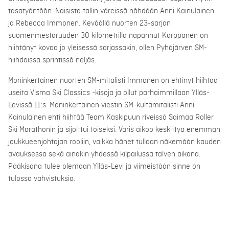
tasatyöntöön. Naisista tallin väreissä nähdään Anni Kainulainen
ja Rebecca Immonen. Keväällä nuorten 23-sarjan
suomenmestaruuden 30 kilometrillä napannut Karppanen on
hiihtänyt kovaa jo yleisessä sarjassakin, ollen Pyhäjärven SM-
hiihdoissa sprintissä neljäs.
Moninkertainen nuorten SM-mitalisti Immonen on ehtinyt hiihtää
useita Visma Ski Classics -kisoja ja ollut parhaimmillaan Ylläs-
Levissä 11:s. Moninkertainen viestin SM-kultamitalisti Anni
Kainulainen ehti hiihtää Team Kaskipuun riveissä Saimaa Roller
Ski Marathonin ja sijoittui toiseksi. Varis aikoo keskittyä enemmän
joukkueenjohtajan rooliin, vaikka hänet tullaan näkemään kauden
avauksessa sekä ainakin yhdessä kilpailussa talven aikana.
Pääkisana tulee olemaan Ylläs-Levi ja viimeistään sinne on
tulossa vahvistuksia.