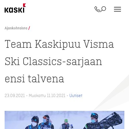
Yhteystiedot
Etsi
Siirry
sisältöön
Ajankohtaista
/
Team Kaskipuu Visma
Ski Classics-sarjaan
ensi talvena
23.09.2021 - Muokattu 11.10.2021 -
Uutiset