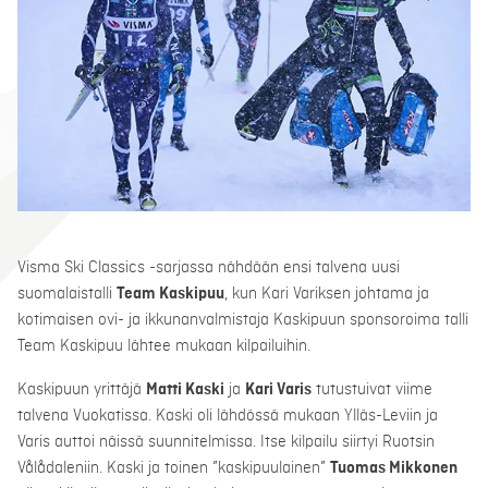
Visma Ski Classics -sarjassa nähdään ensi talvena uusi
suomalaistalli
Team Kaskipuu
, kun Kari Variksen johtama ja
kotimaisen ovi- ja ikkunanvalmistaja Kaskipuun sponsoroima talli
Team Kaskipuu lähtee mukaan kilpailuihin.
Kaskipuun yrittäjä
Matti Kaski
ja
Kari Varis
tutustuivat viime
talvena Vuokatissa. Kaski oli lähdössä mukaan Ylläs-Leviin ja
Varis auttoi näissä suunnitelmissa. Itse kilpailu siirtyi Ruotsin
Vålådaleniin. Kaski ja toinen ”kaskipuulainen”
Tuomas Mikkonen