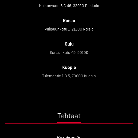
Haikanvuori 6 C 46, 33920 Pirkkala
Raisio
Piilipuunkatu 1, 21200 Raisio
Oulu
Kansankatu 49, 90100
Kuopio
Tulemantie 1 B 5, 70800 Kuopio
Tehtaat