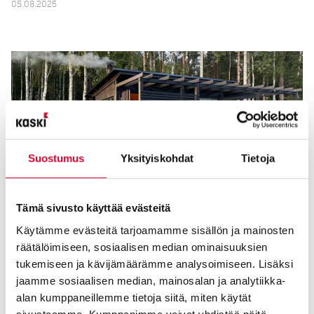
05.08.2025
Suostumus
Yksityiskohdat
Tietoja
Tämä sivusto käyttää evästeitä
Käytämme evästeitä tarjoamamme sisällön ja mainosten
Pihasaunan rakentaminen onnistuu tänä vuonna ilman
räätälöimiseen, sosiaalisen median ominaisuuksien
rakentamisslupaa
tukemiseen ja kävijämäärämme analysoimiseen. Lisäksi
11.06.2025
jaamme sosiaalisen median, mainosalan ja analytiikka-
alan kumppaneillemme tietoja siitä, miten käytät