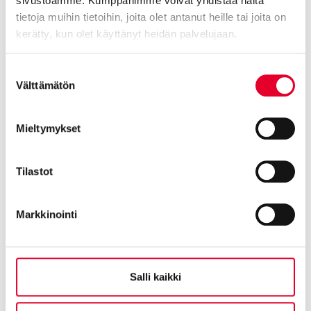
sivustoamme. Kumppanimme voivat yhdistää näitä
tietoja muihin tietoihin, joita olet antanut heille tai joita on
kerätty, kun olet käyttänyt heidän palvelujaan.
Cookiebot >
Suostumuksen
Välttämätön
valinta
Mieltymykset
Tilastot
Kaskipuun toimitusjohtaja vaihtuu
Markkinointi
25.02.2025
Salli kaikki