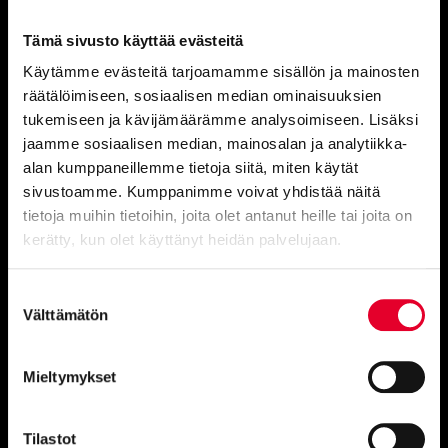
Raisio
Piilipuunkatu 1, 21200 Raisio
Tämä sivusto käyttää evästeitä
Käytämme evästeitä tarjoamamme sisällön ja mainosten
Oulu
räätälöimiseen, sosiaalisen median ominaisuuksien
Kansankatu 49, 90100
tukemiseen ja kävijämäärämme analysoimiseen. Lisäksi
jaamme sosiaalisen median, mainosalan ja analytiikka-
Kuopio
alan kumppaneillemme tietoja siitä, miten käytät
Tulemantie 1 B 5, 70800 Kuopio
sivustoamme. Kumppanimme voivat yhdistää näitä
tietoja muihin tietoihin, joita olet antanut heille tai joita on
kerätty, kun olet käyttänyt heidän palvelujaan.
Cookiebot >
Suostumuksen
Tehtaat
Välttämätön
valinta
Mieltymykset
Kaskipuu Oy
Ovitie 1
Tilastot
91300 Ylikiiminki