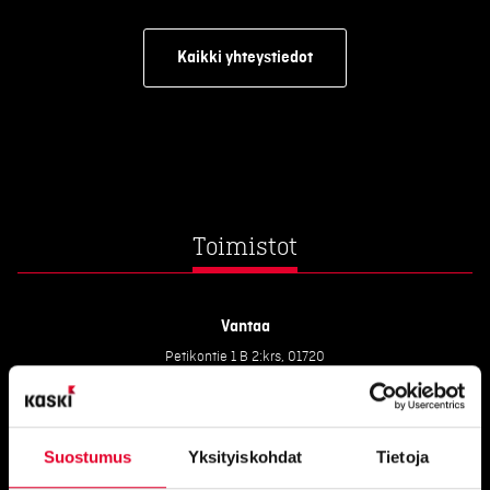
Kaikki yhteystiedot
Toimistot
Vantaa
Petikontie 1 B 2:krs, 01720
Pirkkala
Haikanvuori 6 C 46, 33920 Pirkkala
Suostumus
Yksityiskohdat
Tietoja