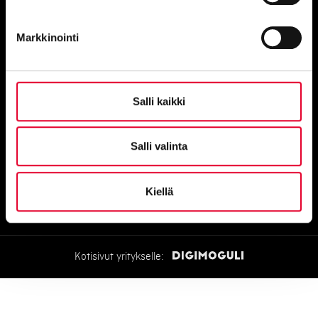
Kaskipuu Viitasaari
Markkinointi
Puutie 4
44500 Viitasaari
Salli kaikki
Toimitus- ja peruutusehdot
Salli valinta
Tietosuojaseloste
Kiellä
Copyright © 2026 Kaskipuu Oy
Kotisivut yritykselle: