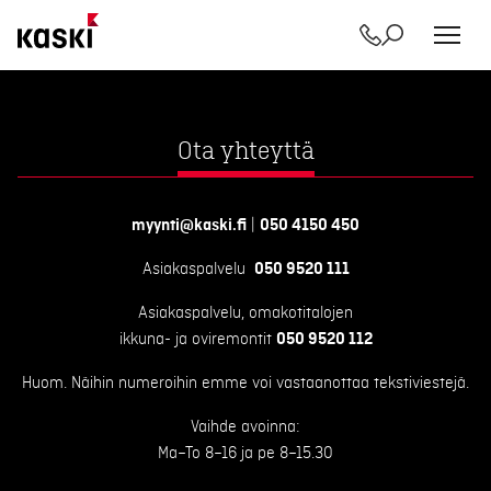
Yhteystiedot
Etsi
Siirry
sisältöön
Ota yhteyttä
myynti@kaski.fi
|
050 4150 450
Asiakaspalvelu
050 9520 111
Asiakaspalvelu, omakotitalojen
ikkuna- ja oviremontit
050 9520 112
Huom. Näihin numeroihin emme voi vastaanottaa tekstiviestejä.
Vaihde avoinna:
Ma–To 8–16 ja pe 8–15.30