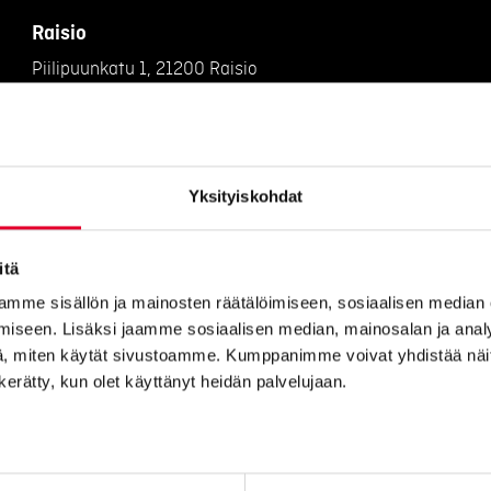
Raisio
Piilipuunkatu 1, 21200 Raisio
Oulu
Kansankatu 49, 90100
Yksityiskohdat
Kuopio
Tulemantie 1 B 5, 70800 Kuopio
itä
mme sisällön ja mainosten räätälöimiseen, sosiaalisen median
iseen. Lisäksi jaamme sosiaalisen median, mainosalan ja analy
, miten käytät sivustoamme. Kumppanimme voivat yhdistää näitä t
n kerätty, kun olet käyttänyt heidän palvelujaan.
oimitus- ja peruutusehdot
Kotisivut yritykselle: