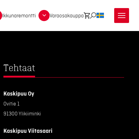
Ikkunaremontti
Varaosakauppa
Ostoskori
Etsi
SV
Tehtaat
Kaskipuu Oy
Ovitie 1
91300 Ylikiiminki
Kaskipuu Viitasaari