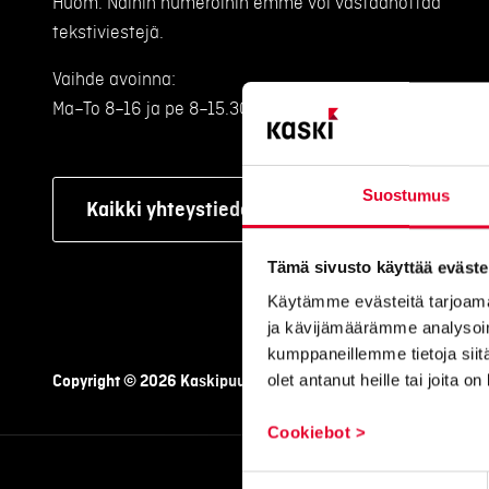
Huom. Näihin numeroihin emme voi vastaanottaa
tekstiviestejä.
Vaihde avoinna:
Ma–To 8–16 ja pe 8–15.30
Suostumus
Kaikki yhteystiedot
Tämä sivusto käyttää eväste
Käytämme evästeitä tarjoama
ja kävijämäärämme analysoim
kumppaneillemme tietoja siitä
olet antanut heille tai joita o
Copyright © 2026 Kaskipuu Oy
Tietosuojaseloste
T
Cookiebot >
Suostumuksen