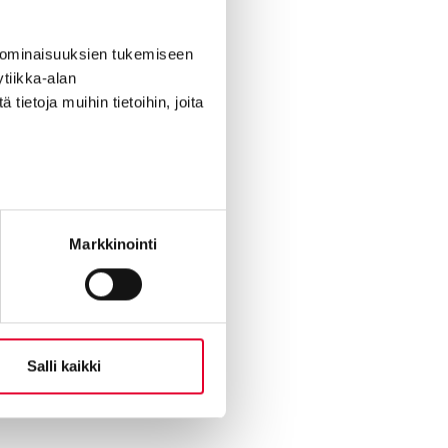
 ominaisuuksien tukemiseen
urakennus sai uuden
tiikka-alan
kuna- ja oviremontti
ietoja muihin tietoihin, joita
n
Markkinointi
Salli kaikki