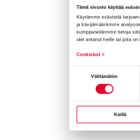
Tämä sivusto käyttää eväste
Käytämme evästeitä tarjoama
Asuntomessut Lemp
ja kävijämäärämme analysoim
2026 – Tutustu Kask
kumppaneillemme tietoja siitä
ikkunoihin ja oviin u
olet antanut heille tai joita o
messukohteissa
Cookiebot >
13.07.2026
Suostumuksen
Välttämätön
valinta
Kiellä