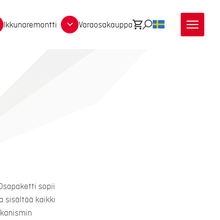
Ikkunaremontti
Varaosakauppa
Ostoskori
Etsi
SV
Osapaketti sopii
a sisältää kaikki
ekanismin