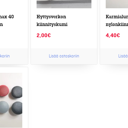
max 40
Hyttysverkon
Karmialum
in
kiinnityskumi
nylonkiinn
2,00
€
4,40
€
koriin
Lisää ostoskoriin
Lisää