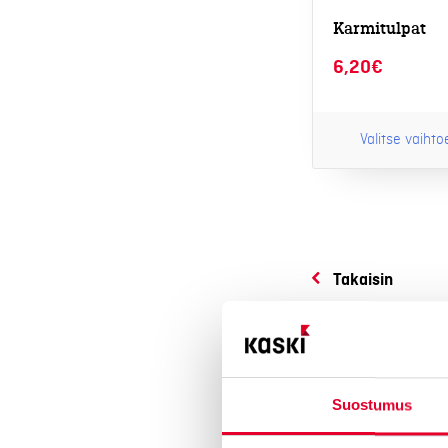
tuotteen
Karmitulpat
sivulla.
6,20
€
Valitse vaiht
Takaisin
Suostumus