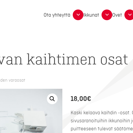
Ota yhteyttä
Ikkunat
Ovet
van kaihtimen osat
iden varaosat
18,00
€
Kaski kelaava kaihdin -osat. 
sivusaranoituihin ikkunoihin j
puitteeseen tulevat säätöm