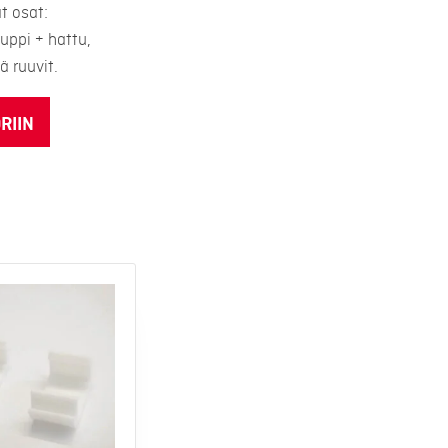
t osat:
uppi + hattu,
 ruuvit.
RIIN