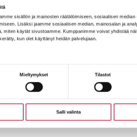
itä
mme sisällön ja mainosten räätälöimiseen, sosiaalisen median
äälässä
Näin taloyhtiön ovi- ja
Vanha koul
iseen. Lisäksi jaamme sosiaalisen median, mainosalan ja analy
en
ikkunaremontti parantaa
elämän – ik
, miten käytät sivustoamme. Kumppanimme voivat yhdistää näitä t
seissa
asumismukavuutta –
muutti arje
n kerätty, kun olet käyttänyt heidän palvelujaan.
esimerkkinä As Oy
17.04.2026
Lauttasaarentalo
28.04.2026
Mieltymykset
Tilastot
Salli valinta