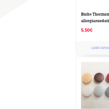
Biobe Thermo
allergiasuodat
5,50
€
Lisää ostos
Tällä
tuotteella
on
useampi
muunnelma.
Voit
tehdä
valinnat