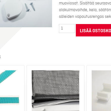
muoviosat. Sisältää seuraava
alakulmavaihde, kela, säätön
säleiden vapautusrengas sekä
Kelaavan
LISÄÄ OSTOSKO
kaihtimen
osat
määrä
s