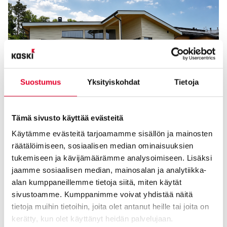
Suostumus
Yksityiskohdat
Tietoja
Tämä sivusto käyttää evästeitä
Asuntomessut Lempäälässä 2026 – Tutustu Kasken ikkunoihin
ja oviin useissa messukohteissa
Käytämme evästeitä tarjoamamme sisällön ja mainosten
räätälöimiseen, sosiaalisen median ominaisuuksien
13.07.2026
tukemiseen ja kävijämäärämme analysoimiseen. Lisäksi
jaamme sosiaalisen median, mainosalan ja analytiikka-
alan kumppaneillemme tietoja siitä, miten käytät
sivustoamme. Kumppanimme voivat yhdistää näitä
tietoja muihin tietoihin, joita olet antanut heille tai joita on
kerätty, kun olet käyttänyt heidän palvelujaan.