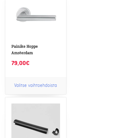
useampi
muunnelma.
Voit
tehdä
valinnat
tuotteen
sivulla.
Painike Hoppe
Amsterdam
79,00
€
Valitse vaihtoehdoista