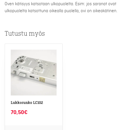
Oven kätisyys katsotaan ulkopuolelta. Esim: jos saranat ovat
ulkopuolelta katsottuna oikealla puolella, ovi on oikeakätinen.
Tutustu myös
Tällä
tuotteella
on
useampi
muunnelma.
Voit
tehdä
valinnat
tuotteen
sivulla.
Lukkorunko LC102
70,50
€