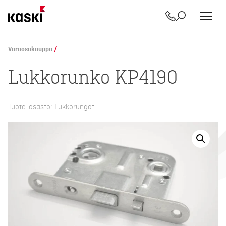
Yhteystiedot
Etsi
Siirry
sisältöön
Varaosakauppa
/
Lukkorunko KP4190
Tuote-osasto: Lukkorungot