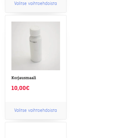
Valitse vaihtoehdoista
Tällä
tuotteella
on
useampi
muunnelma.
Voit
tehdä
valinnat
tuotteen
sivulla.
Korjausmaali
10,00
€
Valitse vaihtoehdoista
Tällä
tuotteella
on