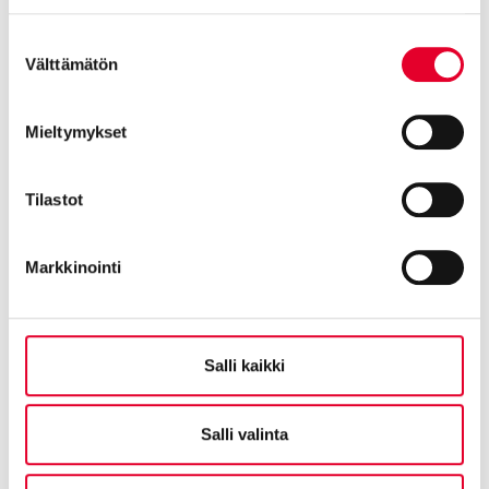
Cookiebot >
Suostumuksen
Välttämätön
valinta
Mieltymykset
Tilastot
Näin taloyhtiön ovi- ja ikkunaremontti parantaa
asumismukavuutta – esimerkkinä As Oy Lauttasaarentalo
Markkinointi
28.04.2026
Salli kaikki
Salli valinta