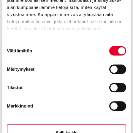
jaamme sosiaalisen median, mainosalan ja analytiikka-
Asuntomessut Lempäälässä 2026 – Tutustu Kasken ikkunoihin
alan kumppaneillemme tietoja siitä, miten käytät
ja oviin useissa messukohteissa
sivustoamme. Kumppanimme voivat yhdistää näitä
tietoja muihin tietoihin, joita olet antanut heille tai joita on
13.07.2026
kerätty, kun olet käyttänyt heidän palvelujaan.
Cookiebot >
Suostumuksen
Välttämätön
valinta
Mieltymykset
Tilastot
Markkinointi
Näin taloyhtiön ovi- ja ikkunaremontti parantaa
asumismukavuutta – esimerkkinä As Oy Lauttasaarentalo
Salli kaikki