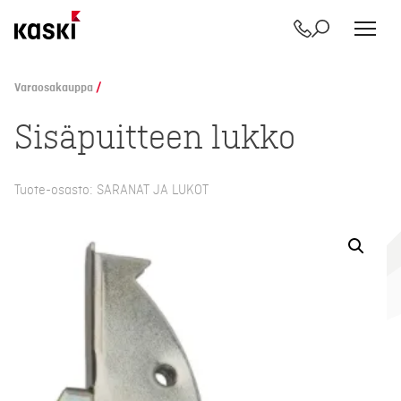
Yhteystiedot
Etsi
Siirry
sisältöön
Varaosakauppa
/
Sisäpuitteen lukko
Tuote-osasto: SARANAT JA LUKOT