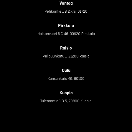
Vantaa
Petikontie 1 B 2:krs, 01720
Pirkkala
Haikanvuori 6 C 46, 33920 Pirkkala
Raisio
Piilipuunkatu 1, 21200 Raisio
Oulu
Kansankatu 49, 90100
Kuopio
Tulemantie 1 B 5, 70800 Kuopio