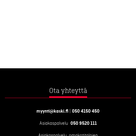
Ota yhteyttä
myynti@kaski.fi
|
050 4150 450
Asiakaspalvelu
050 9520 111
Asiakaspalvelu, omakotitalojen