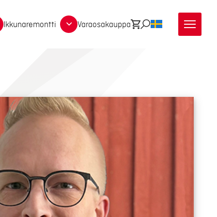
Ikkunaremontti
Varaosakauppa
Ostoskori
Etsi
SV