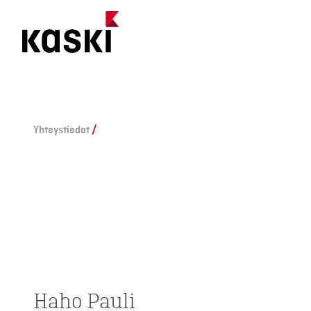
Siirry
Yhteystiedot
/
sisältöön
Haho Pauli