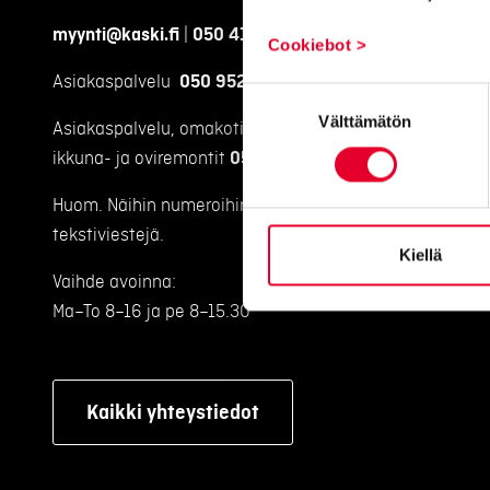
myynti@kaski.fi
|
050 4150 450
Cookiebot >
Asiakaspalvelu
050 9520 111
Suostumuksen
Välttämätön
valinta
Asiakaspalvelu, omakotitalojen
ikkuna- ja oviremontit
050 9520 112
Huom. Näihin numeroihin emme voi vastaanottaa
tekstiviestejä.
Kiellä
Vaihde avoinna:
Ma–To 8–16 ja pe 8–15.30
Kaikki yhteystiedot