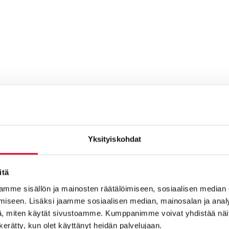
Yksityiskohdat
itä
mme sisällön ja mainosten räätälöimiseen, sosiaalisen median
iseen. Lisäksi jaamme sosiaalisen median, mainosalan ja analy
Toimistot
, miten käytät sivustoamme. Kumppanimme voivat yhdistää näitä t
n kerätty, kun olet käyttänyt heidän palvelujaan.