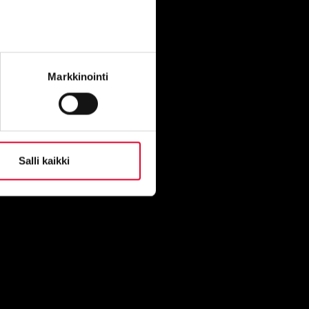
Kaskipuu Oy
Ovitie 1
91300 Ylikiiminki
Markkinointi
Kaskipuu Viitasaari
Puutie 4
44500 Viitasaari
Salli kaikki