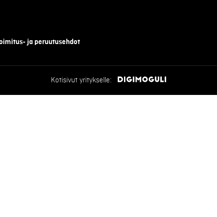
oimitus- ja peruutusehdot
Kotisivut yritykselle: