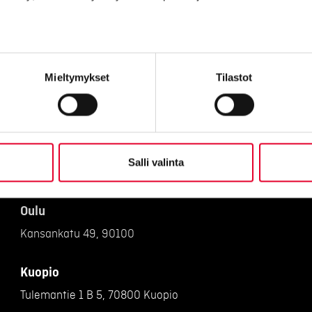
Vantaa
Petikontie 1 B 2:krs, 01720
Mieltymykset
Tilastot
Pirkkala
Haikanvuori 6 C 46, 33920 Pirkkala
Raisio
Salli valinta
Piilipuunkatu 1, 21200 Raisio
Oulu
Kansankatu 49, 90100
Kuopio
Tulemantie 1 B 5, 70800 Kuopio