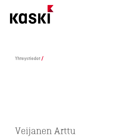
Siirry
Yhteystiedot
/
sisältöön
Veijanen Arttu