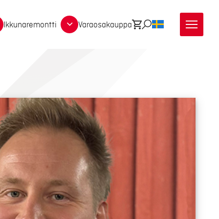
Ikkunaremontti
Varaosakauppa
Ostoskori
Etsi
SV