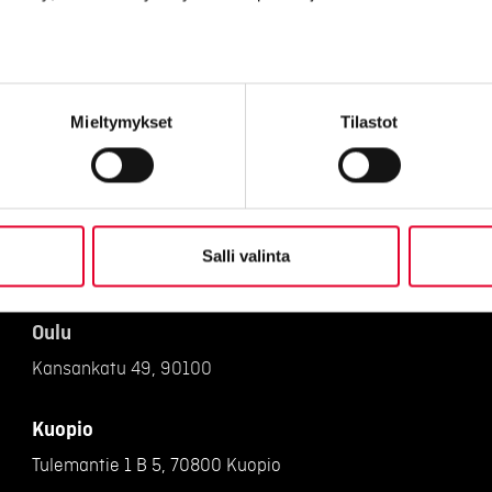
Vantaa
Petikontie 1 B 2:krs, 01720
Mieltymykset
Tilastot
Pirkkala
Haikanvuori 6 C 46, 33920 Pirkkala
Raisio
Salli valinta
Piilipuunkatu 1, 21200 Raisio
Oulu
Kansankatu 49, 90100
Kuopio
Tulemantie 1 B 5, 70800 Kuopio