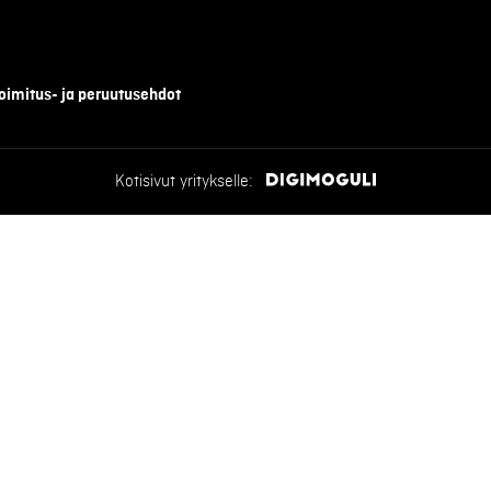
oimitus- ja peruutusehdot
Kotisivut yritykselle: