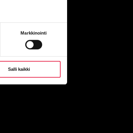
Kaskipuu Oy
Ovitie 1
91300 Ylikiiminki
Markkinointi
Kaskipuu Viitasaari
Puutie 4
44500 Viitasaari
Salli kaikki