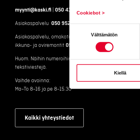
myynti@kaski.fi
|
050 4150 450
Cookiebot >
Asiakaspalvelu
050 9520 111
Suostumuksen
Välttämätön
valinta
Asiakaspalvelu, omakotitalojen
ikkuna- ja oviremontit
050 9520 112
Huom. Näihin numeroihin emme voi vastaanottaa
tekstiviestejä.
Kiellä
Vaihde avoinna:
Ma–To 8–16 ja pe 8–15.30
Kaikki yhteystiedot