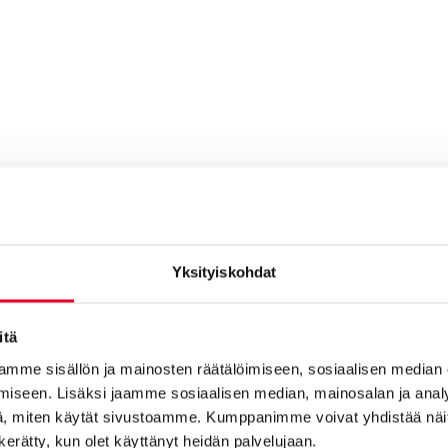
Yksityiskohdat
itä
mme sisällön ja mainosten räätälöimiseen, sosiaalisen median
iseen. Lisäksi jaamme sosiaalisen median, mainosalan ja analy
Toimistot
, miten käytät sivustoamme. Kumppanimme voivat yhdistää näitä t
n kerätty, kun olet käyttänyt heidän palvelujaan.