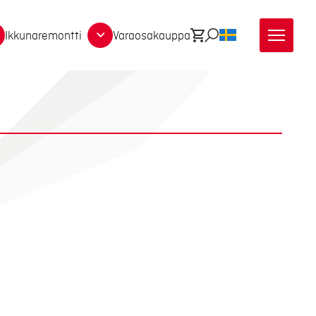
Ikkunaremontti
Varaosakauppa
Ostoskori
Etsi
SV