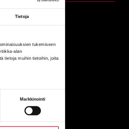
Kaskipuu Oy
Tietoja
Ovitie 1
91300 Ylikiiminki
 ominaisuuksien tukemiseen
Kaskipuu Viitasaari
tiikka-alan
ietoja muihin tietoihin, joita
Puutie 4
44500 Viitasaari
Markkinointi