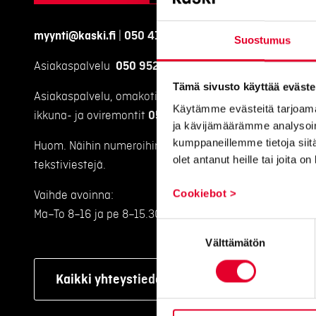
myynti@kaski.fi
|
050 4150 450
Suostumus
Asiakaspalvelu
050 9520 111
Tämä sivusto käyttää eväste
Asiakaspalvelu, omakotitalojen
Käytämme evästeitä tarjoama
ikkuna- ja oviremontit
050 9520 112
ja kävijämäärämme analysoim
kumppaneillemme tietoja siitä
Huom. Näihin numeroihin emme voi vastaanottaa
olet antanut heille tai joita o
tekstiviestejä.
Cookiebot >
Vaihde avoinna:
Ma–To 8–16 ja pe 8–15.30
Suostumuksen
Välttämätön
valinta
Kaikki yhteystiedot