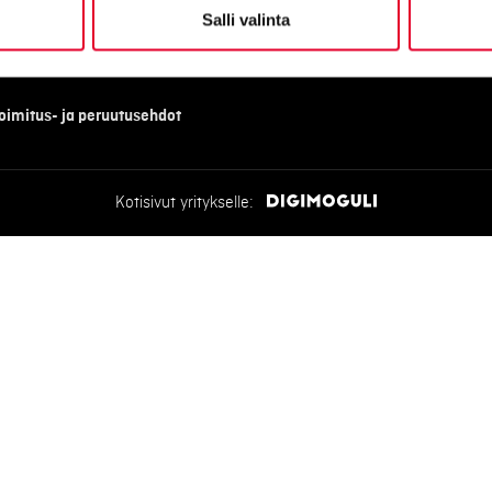
Salli valinta
oimitus- ja peruutusehdot
Kotisivut yritykselle: