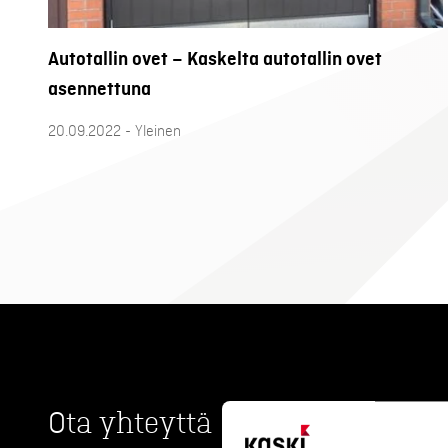
Autotallin ovet – Kaskelta autotallin ovet
asennettuna
20.09.2022 - Yleinen
Ota yhteyttä