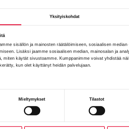
Vantaa
Yksityiskohdat
Petikontie 1 B 2:krs, 01720
itä
Pirkkala
mme sisällön ja mainosten räätälöimiseen, sosiaalisen median
iseen. Lisäksi jaamme sosiaalisen median, mainosalan ja analy
Haikanvuori 6 C 46, 33920 Pirkkala
, miten käytät sivustoamme. Kumppanimme voivat yhdistää näitä t
n kerätty, kun olet käyttänyt heidän palvelujaan.
Raisio
Piilipuunkatu 1, 21200 Raisio
Oulu
Mieltymykset
Tilastot
Kansankatu 49, 90100
Kuopio
Tulemantie 1 B 5, 70800 Kuopio