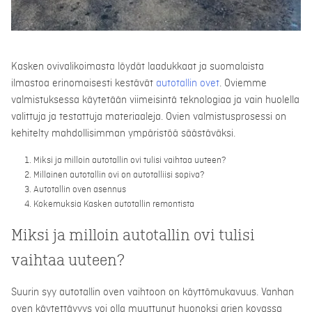
Kasken ovivalikoimasta löydät laadukkaat ja suomalaista
ilmastoa erinomaisesti kestävät
autotallin ovet
. Oviemme
valmistuksessa käytetään viimeisintä teknologiaa ja vain huolella
valittuja ja testattuja materiaaleja. Ovien valmistusprosessi on
kehitelty mahdollisimman ympäristöä säästäväksi.
Miksi ja milloin autotallin ovi tulisi vaihtaa uuteen?
Millainen autotallin ovi on autotalliisi sopiva?
Autotallin oven asennus
Kokemuksia Kasken autotallin remontista
Miksi ja milloin autotallin ovi tulisi
vaihtaa uuteen?
Suurin syy autotallin oven vaihtoon on käyttömukavuus. Vanhan
oven käytettävyys voi olla muuttunut huonoksi arjen kovassa