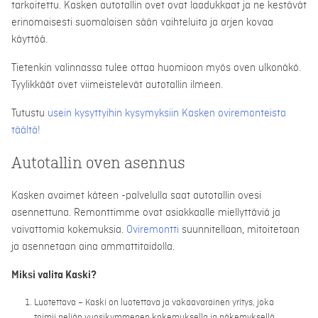
tarkoitettu. Kasken autotallin ovet ovat laadukkaat ja ne kestävät
erinomaisesti suomalaisen sään vaihteluita ja arjen kovaa
käyttöä.
Tietenkin valinnassa tulee ottaa huomioon myös oven ulkonäkö.
Tyylikkäät ovet viimeistelevät autotallin ilmeen.
Tutustu
usein kysyttyihin kysymyksiin Kasken oviremonteista
täältä!
Autotallin oven asennus
Kasken avaimet käteen -palvelulla saat autotallin ovesi
asennettuna. Remonttimme ovat asiakkaalle miellyttäviä ja
vaivattomia kokemuksia.
Oviremontti
suunnitellaan, mitoitetaan
ja asennetaan aina ammattitaidolla.
Miksi valita Kaski?
Luotettava – Kaski on luotettava ja vakaavarainen yritys, joka
toimii neljän vuosikymmenen kokemuksella ja näkemyksellä.