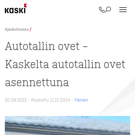
Yhteystiedot
Etsi
Siirry
sisältöön
Ajankohtaista
/
Autotallin ovet –
Kaskelta autotallin ovet
asennettuna
20.09.2022 - Muokattu 11.10.2024 -
Yleinen