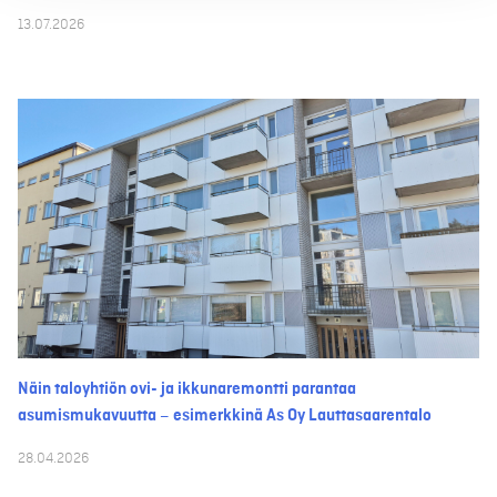
13.07.2026
Näin taloyhtiön ovi- ja ikkunaremontti parantaa
asumismukavuutta – esimerkkinä As Oy Lauttasaarentalo
28.04.2026