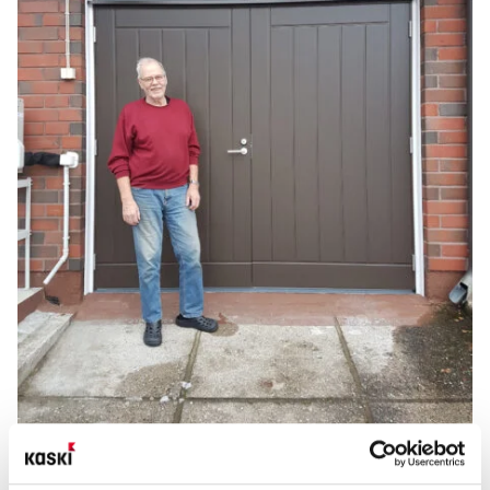
Kalevi Mynttiselle Lappeenrantaan vaihdettiin uusi autotallin ovi