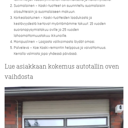
Suomalainen – Kaski-tuotteet on suunniteltu suomalaisiin
olosuhteisiin ja suomalaiseen makuun.
Korkealaatuinen – Kaski-tuotteiden laadukasta ja
kestävyydestä kertovat myöntämämme takuut: 15 vuoden
suoranapysymistakuu oville ja 25 vuoden
lahoamattomuustakuu ikkunoille.
Monipuolinen – Laajasta valikoimasta löydät omasi.
Palveleva – Koe Kaski-remontin helppous ja vaivattomuus.
Kerralla valmista jopa yhdessä päivässä.
Lue asiakkaan kokemus autotallin oven
vaihdosta