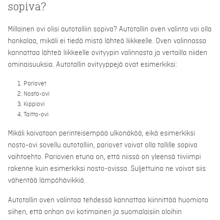
sopiva?
Millainen ovi olisi autotalliin sopiva? Autotallin oven valinta voi olla
hankalaa, mikäli ei tiedä mistä lähteä liikkeelle. Oven valinnassa
kannattaa lähteä liikkeelle ovityypin valinnasta ja vertailla niiden
ominaisuuksia. Autotallin ovityyppejä ovat esimerkiksi:
Pariovet
Nosto-ovi
Kippiovi
Taitto-ovi
Mikäli kaivataan perinteisempää ulkonäköä, eikä esimerkiksi
nosto-ovi sovellu autotalliin, pariovet voivat olla tallille sopiva
vaihtoehto. Pariovien etuna on, että niissä on yleensä tiiviimpi
rakenne kuin esimerkiksi nosto-ovissa. Suljettuina ne voivat siis
vähentää lämpöhävikkiä.
Autotallin oven valintaa tehdessä kannattaa kiinnittää huomiota
siihen, että onhan ovi kotimainen ja suomalaisiin oloihin