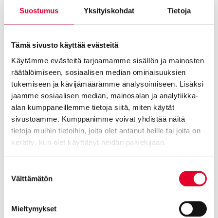
Suostumus
Yksityiskohdat
Tietoja
ja uudet ikkunat autotalliin. Nosto-ovi ei sopinut kyseiseen
autotalliin, koska mm. autotallin ikkunat oven yläpuolelta olisi
jouduttu hävittämään. Lisäksi nosto-oven kiskot olisivat tulleet
Tämä sivusto käyttää evästeitä
seinän sisäpinnan tasolle ja tämä ratkaisu olisi lyhentänyt
autotallia, jolloin auto ei olisi mahtunut talliin. Nosto-ovi ei siis
Käytämme evästeitä tarjoamamme sisällön ja mainosten
sopinut ratkaisuksi.
räätälöimiseen, sosiaalisen median ominaisuuksien
tukemiseen ja kävijämäärämme analysoimiseen. Lisäksi
“Olen ollut niin tyytyväinen asiakaskokemukseen, kuin olla ja
jaamme sosiaalisen median, mainosalan ja analytiikka-
osaan. Tuotteen laatu ja toimivuus on todella hyvä. Toimitus
alan kumppaneillemme tietoja siitä, miten käytät
tapahtui ajallaan ja kaikki on mennyt kuten oli sovittu. Olen
sivustoamme. Kumppanimme voivat yhdistää näitä
todella tyytyväinen valmiin kokonaisuuden ulkonäköön.”
tietoja muihin tietoihin, joita olet antanut heille tai joita on
kerätty, kun olet käyttänyt heidän palvelujaan.
Lue lisää Kalevin kokemuksesta!
Mikäli uusi autotallin ovi on sinulle ajankohtainen, ota yhteyttä!
Cookiebot >
Suostumuksen
Välttämätön
valinta
AUTOTALLIN OVI
OVET
OVIREMONTTI
Mieltymykset