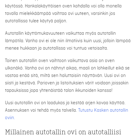
käytössä. Hankalakäyttöisen oven kohdalla voi olla monella
tavalla mielekkäämpää vaihtaa ovi uuteen, varsinkin jos
autotallissa tulee käytyä paljon.
Autotallin käyttömukavuuteen vaikuttaa myös autotallin
lämpötila. Vanha ovi ei ole niin ilmatiivis kuin uusi, jolloin lämpöä
menee hukkaan ja autotallissa voi tuntua vetoisalta.
Toinen autotallin oven vaihtoon vaikuttava asia on oven
ulkonäkö. Vanha ovi on nähnyt aikaa, maali on lohkeillut eikä se
vastaa enää sitä, miltä sen haluttaisiin näyttävän. Uusi ovi on
siisti ja kestävä. Parioven ja listoituksien värit voidaan joissakin
tapauksissa jopa yhtenäistää talon ikkunoiden kanssa!
Uusi autotallin ovi on laadukas ja kestää arjen kovaa käyttöä.
Asennuksen voi tehdä myös talvella.
Tutustu Kasken autotallin
oviin.
Millainen autotallin ovi on autotalliisi