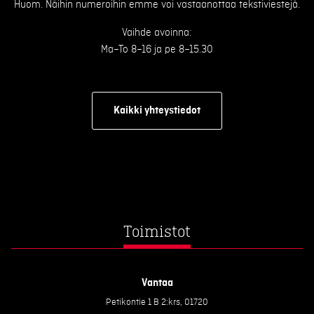
Huom. Näihin numeroihin emme voi vastaanottaa tekstiviestejä.
Vaihde avoinna:
Ma–To 8–16 ja pe 8–15.30
Kaikki yhteystiedot
Toimistot
Vantaa
Petikontie 1 B 2:krs, 01720