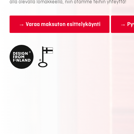
alla olevalla lomakkeella, niin otamme teihin yhteyttä!
→ Varaa maksuton esittelykäynti
→ Pyy