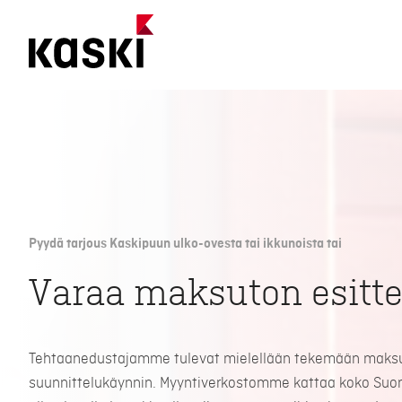
Siirry
sisältöön
Pyydä tarjous Kaskipuun ulko-ovesta tai ikkunoista tai
Varaa maksuton esitte
Tehtaanedustajamme tulevat mielellään tekemään mak
suunnittelukäynnin. Myyntiverkostomme kattaa koko Suom