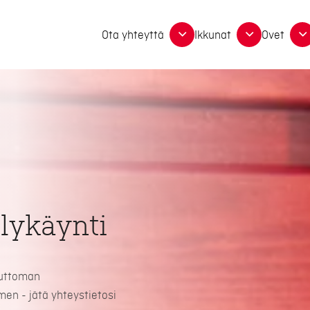
Ota yhteyttä
Ikkunat
Ovet
lykäynti
suttoman
en - jätä yhteystietosi