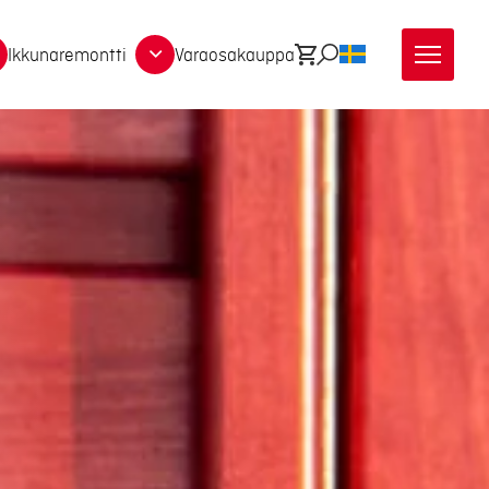
Ikkunaremontti
Varaosakauppa
Ostoskori
Etsi
SV