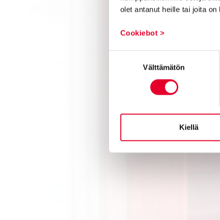
olet antanut heille tai joita o
Cookiebot >
Suostumuksen
Välttämätön
valinta
Kiellä