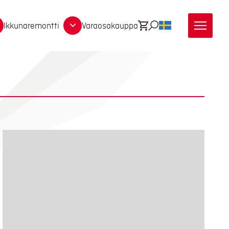
Ikkunaremontti
Varaosakauppa
Ostoskori
Etsi
SV