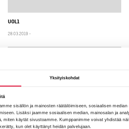
UOL1
28.03.2019 -
Yksityiskohdat
itä
mme sisällön ja mainosten räätälöimiseen, sosiaalisen median
iseen. Lisäksi jaamme sosiaalisen median, mainosalan ja analy
FE3
, miten käytät sivustoamme. Kumppanimme voivat yhdistää näitä t
n kerätty, kun olet käyttänyt heidän palvelujaan.