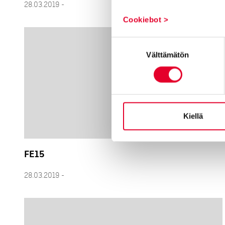
28.03.2019 -
Cookiebot >
Suostumuksen
Välttämätön
valinta
Kiellä
FE15
28.03.2019 -