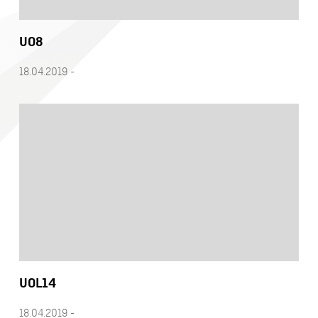
UO8
18.04.2019 -
UOL14
18.04.2019 -