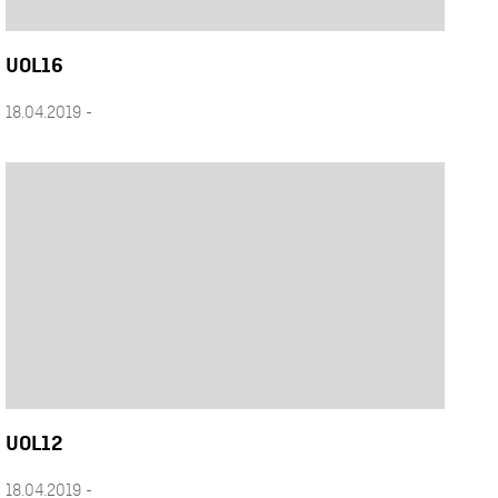
UOL16
18.04.2019 -
UOL12
18.04.2019 -