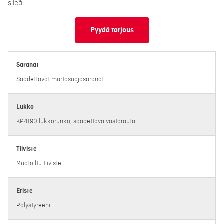
sileä.
Pyydä tarjous
Saranat
Säädettävät murtosuojasaranat.
Lukko
KP4190 lukkorunko, säädettävä vastarauta.
Tiiviste
Muotoiltu tiiviste.
Eriste
Polystyreeni.