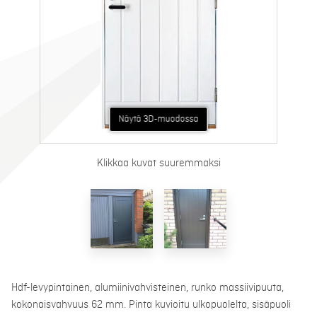
Näytä AR-muodossa
Näytä 3D-muodossa
Klikkaa kuvat suuremmaksi
Hdf-levypintainen, alumiinivahvisteinen, runko massiivipuuta,
kokonaisvahvuus 62 mm. Pinta kuvioitu ulkopuolelta, sisäpuoli