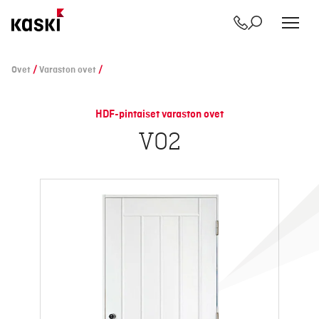
Yhteystiedot
Etsi
Siirry
sisältöön
Ovet
/
Varaston ovet
/
HDF-pintaiset varaston ovet
VO2