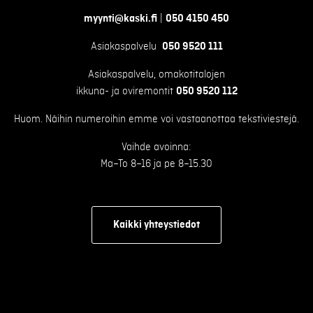
myynti@kaski.fi
|
050 4150 450
Asiakaspalvelu
050 9520 111
Asiakaspalvelu, omakotitalojen
ikkuna- ja oviremontit
050 9520 112
Huom. Näihin numeroihin emme voi vastaanottaa tekstiviestejä.
Vaihde avoinna:
Ma–To 8–16 ja pe 8–15.30
Kaikki yhteystiedot