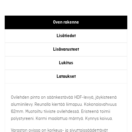
Oven rakenne
Lisätiedot
Lisävarusteet
Lukitus
Lataukset
Ovilehden pinta on säänkestävää HDF-levyä, jäykisteenä
alumiinilevy. Reunalla kiertää liimapuu. Kokonaisvahvuus
62mm. Muotoiltu tiiviste ovilehdessä. Eristeenä toimii
polystyreeni. Karmi maalattua mäntyä. Kynnys koivua.
Varaston ovissa on korkeus- ja sivuttaissäädettävät