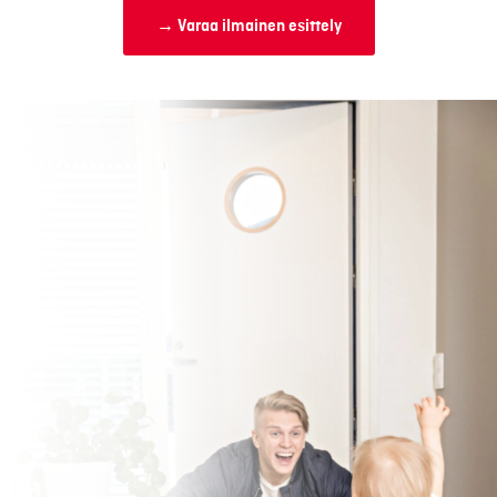
→ Varaa ilmainen esittely