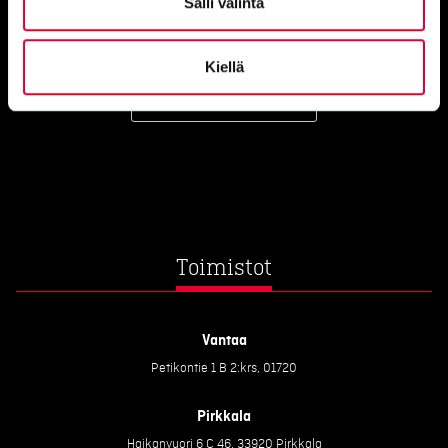
Salli valinta
Ma–To 8–16 ja pe 8–15.30
Kiellä
Kaikki yhteystiedot
Toimistot
Vantaa
Petikontie 1 B 2:krs, 01720
Pirkkala
Haikanvuori 6 C 46, 33920 Pirkkala