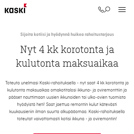
Yhteystiedot
Etsi
Siirry
sisältöön
Sijoita kotiisi ja hyödynnä huikea rahoitustarjous
Nyt 4 kk korotonta ja
kulutonta maksuaikaa
Toteuta unelmasi Kaski-rahoituksella - nyt saat 4 kk korotonta ja
kulutonta maksuaikaa omakotitalosi ikkuna- ja oviremonttiin ja
pääset nauttimaan uusien ikkunoiden tai ulko-ovien tuomista
hyödyistä heti! Saat jaettua remontin kulut kätevästi
kuukausieriin ilman suurta alkupääomaa. Kaski-rahoituksella
toteutat vaivattomasti kotisi ikkuna - ja oviremontin!