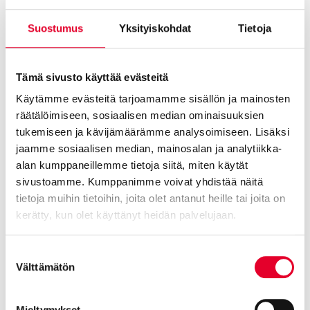
28.04.2026
Suostumus
Yksityiskohdat
Tietoja
Tämä sivusto käyttää evästeitä
Käytämme evästeitä tarjoamamme sisällön ja mainosten
räätälöimiseen, sosiaalisen median ominaisuuksien
tukemiseen ja kävijämäärämme analysoimiseen. Lisäksi
jaamme sosiaalisen median, mainosalan ja analytiikka-
alan kumppaneillemme tietoja siitä, miten käytät
sivustoamme. Kumppanimme voivat yhdistää näitä
tietoja muihin tietoihin, joita olet antanut heille tai joita on
kerätty, kun olet käyttänyt heidän palvelujaan.
Vanha koulurakennus sai uuden elämän – ikkuna- ja oviremontti
muutti arjen
Cookiebot >
Suostumuksen
Välttämätön
valinta
17.04.2026
Mieltymykset