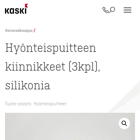
Yhteystiedot
Etsi
Siirry
sisältöön
Varaosakauppa
/
Hyönteispuitteen
kiinnikkeet (3kpl),
silikonia
Tuote-osasto: Hyönteispuitteet