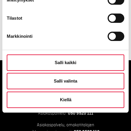
Tilastot
Markkinointi
Salli kaikki
Ota yhteyttä
Salli valinta
Kiellä
myynti@kaski.fi
|
050 4150 450
Asiakaspalvelu
050 9520 111
Asiakaspalvelu, omakotitalojen