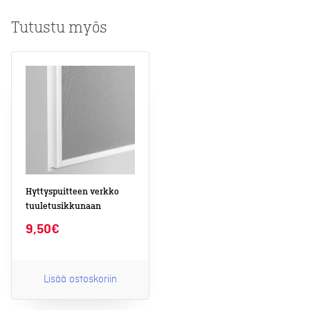
(3kpl),
silikonia
Tutustu myös
määrä
Hyttyspuitteen verkko
tuuletusikkunaan
9,50
€
Lisää ostoskoriin