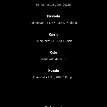
Petikontie 1 B 2:krs, 01720
Pirkkala
Haikanvuori 6 C 46, 33920 Pirkkala
Raisio
Piilipuunkatu 1, 21200 Raisio
Oulu
Kansankatu 49, 90100
Kuopio
Tulemantie 1 B 5, 70800 Kuopio