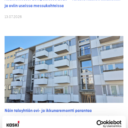
ja oviin useissa messukohteissa
13.07.2026
Näin taloyhtiön ovi- ja ikkunaremontti parantaa
asumismukavuutta – esimerkkinä As Oy Lauttasaarentalo