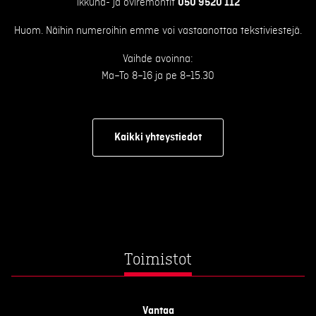
ikkuna- ja oviremontit
050 9520 112
Huom. Näihin numeroihin emme voi vastaanottaa tekstiviestejä.
Vaihde avoinna:
Ma–To 8–16 ja pe 8–15.30
Kaikki yhteystiedot
Toimistot
Vantaa