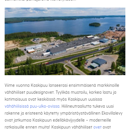
Viime vuonna Kaskipuu lanseerasi ensimmäisenä markkinoille
vähähiiliset puudesignovet. Tyylikäs muotoilu, korkea laatu ja
kotimaisuus ovat keskiössä myös Kaskipuun uusissa
vähähiilisissä puu-ulko-ovissa
. Hiilineutraaliutta tukeva uusi
rakenne ja eristeenä käytetty ympäristöystävällinen Ekovillalevy
ovat jatkumoa Kaskipuun edelläkävijyydelle – moderneille
ratkaisuille ennen muita! Kaskipuun vähähiiliset
ovet
ovat