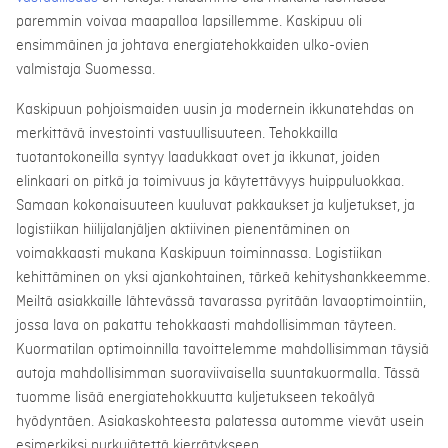
paremmin voivaa maapalloa lapsillemme. Kaskipuu oli
ensimmäinen ja johtava energiatehokkaiden ulko-ovien
valmistaja Suomessa.
Kaskipuun pohjoismaiden uusin ja modernein ikkunatehdas on
merkittävä investointi vastuullisuuteen. Tehokkailla
tuotantokoneilla syntyy laadukkaat ovet ja ikkunat, joiden
elinkaari on pitkä ja toimivuus ja käytettävyys huippuluokkaa.
Samaan kokonaisuuteen kuuluvat pakkaukset ja kuljetukset, ja
logistiikan hiilijalanjäljen aktiivinen pienentäminen on
voimakkaasti mukana Kaskipuun toiminnassa. Logistiikan
kehittäminen on yksi ajankohtainen, tärkeä kehityshankkeemme.
Meiltä asiakkaille lähtevässä tavarassa pyritään lavaoptimointiin,
jossa lava on pakattu tehokkaasti mahdollisimman täyteen.
Kuormatilan optimoinnilla tavoittelemme mahdollisimman täysiä
autoja mahdollisimman suoraviivaisella suuntakuormalla. Tässä
tuomme lisää energiatehokkuutta kuljetukseen tekoälyä
hyödyntäen. Asiakaskohteesta palatessa automme vievät usein
esimerkiksi purkujätettä kierrätykseen.