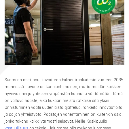
Suomi on asettanut tavoitteen hiilineutraaliudesta vuoteen 2035
mennessä. Tavoite on kunnianhimoinen, mutta meidän kaikkien
hyvinvoinnin ja yhteisen ympäristön kannalta välttämätön. Tämä
on valtava haaste, eikä kukaan meistä ratkaise sitä yksin.
Onnistuminen vaatii uudenlaista ajattelua, rohkeita innovaatioita
ja paljon yhteistyötä. Päästöjen vähentäminen on kuitenkin asia,
jonka takana kaikki varmasti seisovat. Meille Kaskipuulla
vastuullisuus
on tekoja. Haluamme olla mukana luomassa