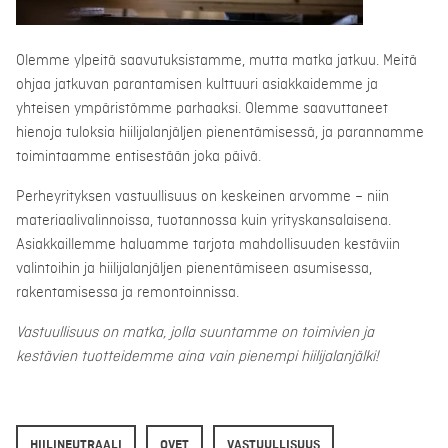
Olemme ylpeitä saavutuksistamme, mutta matka jatkuu. Meitä
ohjaa jatkuvan parantamisen kulttuuri asiakkaidemme ja
yhteisen ympäristömme parhaaksi. Olemme saavuttaneet
hienoja tuloksia hiilijalanjäljen pienentämisessä, ja parannamme
toimintaamme entisestään joka päivä.
Perheyrityksen vastuullisuus on keskeinen arvomme – niin
materiaalivalinnoissa, tuotannossa kuin yrityskansalaisena.
Asiakkaillemme haluamme tarjota mahdollisuuden kestäviin
valintoihin ja hiilijalanjäljen pienentämiseen asumisessa,
rakentamisessa ja remontoinnissa.
Vastuullisuus on matka, jolla suuntamme on toimivien ja
kestävien tuotteidemme aina vain pienempi hiilijalanjälki!
HIILINEUTRAALI
OVET
VASTUULLISUUS