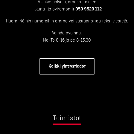
Asiakaspalvelu, omakotitalojen
ikkuna- ja oviremontit
050 9520 112
Huom. Näihin numeroihin emme voi vastaanottaa tekstiviestejä.
Vaihde avoinna:
Ma–To 8–16 ja pe 8–15.30
Kaikki yhteystiedot
Toimistot