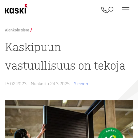
Yhteystiedot
Etsi
Siirry
sisältöön
Ajankohtaista
/
Kaskipuun
vastuullisuus on tekoja
15.02.2023 - Muokattu 24.3.2025 -
Yleinen