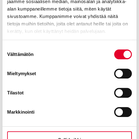
jaamme sosiaalisen median, mainosalan ja analytiikka-
Asuntomessut Lempäälässä 2026 – Tutustu Kasken ikkunoihin
alan kumppaneillemme tietoja siitä, miten käytät
ja oviin useissa messukohteissa
sivustoamme. Kumppanimme voivat yhdistää näitä
tietoja muihin tietoihin, joita olet antanut heille tai joita on
13.07.2026
kerätty, kun olet käyttänyt heidän palvelujaan.
Cookiebot >
Suostumuksen
Välttämätön
valinta
Mieltymykset
Tilastot
Markkinointi
Näin taloyhtiön ovi- ja ikkunaremontti parantaa
asumismukavuutta – esimerkkinä As Oy Lauttasaarentalo