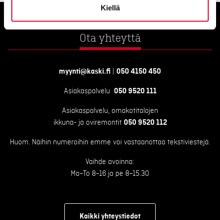
Kiellä
Ota yhteyttä
myynti@kaski.fi
|
050 4150 450
Asiakaspalvelu
050 9520 111
Asiakaspalvelu, omakotitalojen
ikkuna- ja oviremontit
050 9520 112
Huom. Näihin numeroihin emme voi vastaanottaa tekstiviestejä.
Vaihde avoinna:
Ma–To 8–16 ja pe 8–15.30
Kaikki yhteystiedot