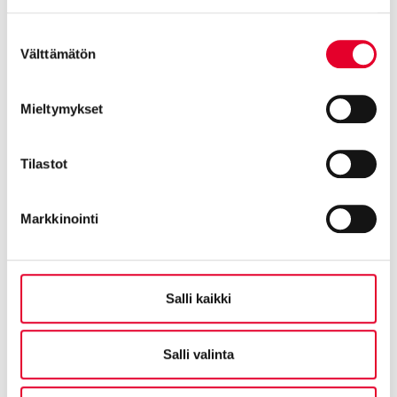
Cookiebot >
Suostumuksen
Välttämätön
valinta
Mieltymykset
Yhteisöllistä asumista Oulun Asuntomessuilla
Tilastot
26.08.2025
Markkinointi
Salli kaikki
Salli valinta