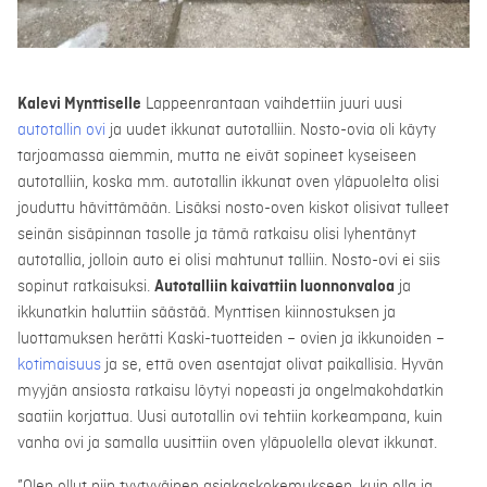
Kalevi Mynttiselle
Lappeenrantaan vaihdettiin juuri uusi
autotallin ovi
ja uudet ikkunat autotalliin. Nosto-ovia oli käyty
tarjoamassa aiemmin, mutta ne eivät sopineet kyseiseen
autotalliin, koska mm. autotallin ikkunat oven yläpuolelta olisi
jouduttu hävittämään. Lisäksi nosto-oven kiskot olisivat tulleet
seinän sisäpinnan tasolle ja tämä ratkaisu olisi lyhentänyt
autotallia, jolloin auto ei olisi mahtunut talliin. Nosto-ovi ei siis
sopinut ratkaisuksi.
Autotalliin kaivattiin luonnonvaloa
ja
ikkunatkin haluttiin säästää. Mynttisen kiinnostuksen ja
luottamuksen herätti Kaski-tuotteiden – ovien ja ikkunoiden –
kotimaisuus
ja se, että oven asentajat olivat paikallisia. Hyvän
myyjän ansiosta ratkaisu löytyi nopeasti ja ongelmakohdatkin
saatiin korjattua. Uusi autotallin ovi tehtiin korkeampana, kuin
vanha ovi ja samalla uusittiin oven yläpuolella olevat ikkunat.
”Olen ollut niin tyytyväinen asiakaskokemukseen, kuin olla ja