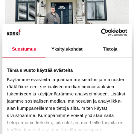
Suostumus
Yksityiskohdat
Tietoja
Vanha koulurakennus sai uuden elämän – ikkuna- ja oviremontti
muutti arjen
Tämä sivusto käyttää evästeitä
Käytämme evästeitä tarjoamamme sisällön ja mainosten
17.04.2026
räätälöimiseen, sosiaalisen median ominaisuuksien
tukemiseen ja kävijämäärämme analysoimiseen. Lisäksi
jaamme sosiaalisen median, mainosalan ja analytiikka-
alan kumppaneillemme tietoja siitä, miten käytät
sivustoamme. Kumppanimme voivat yhdistää näitä
tietoja muihin tietoihin, joita olet antanut heille tai joita on
kerätty, kun olet käyttänyt heidän palvelujaan.