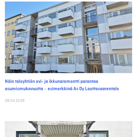
Näin taloyhtiön ovi- ja ikkunaremontti parantaa
asumismukavuutta – esimerkkinä As Oy Lauttasaarentalo
28.04.2026