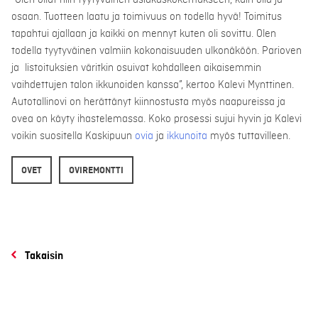
osaan. Tuotteen laatu ja toimivuus on todella hyvä! Toimitus
tapahtui ajallaan ja kaikki on mennyt kuten oli sovittu. Olen
todella tyytyväinen valmiin kokonaisuuden ulkonäköön. Parioven
ja listoituksien väritkin osuivat kohdalleen aikaisemmin
vaihdettujen talon ikkunoiden kanssa”, kertoo Kalevi Mynttinen.
Autotallinovi on herättänyt kiinnostusta myös naapureissa ja
ovea on käyty ihastelemassa. Koko prosessi sujui hyvin ja Kalevi
voikin suositella Kaskipuun
ovia
ja
ikkunoita
myös tuttavilleen.
OVET
OVIREMONTTI
Takaisin