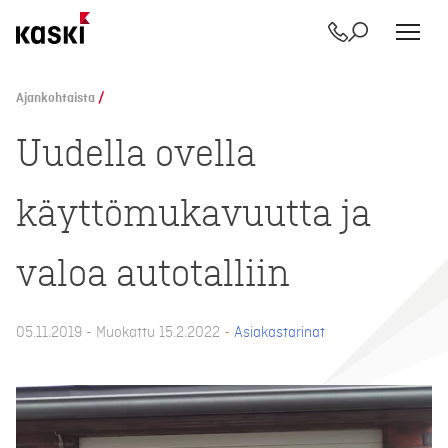
Yhteystiedot
Etsi
Siirry
sisältöön
Ajankohtaista
/
Uudella ovella
käyttömukavuutta ja
valoa autotalliin
05.11.2019 - Muokattu 15.2.2022 -
Asiakastarinat