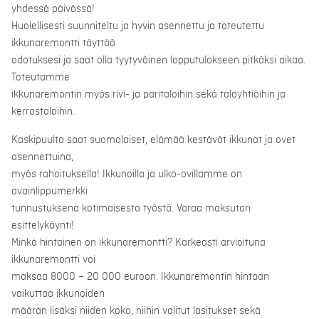
yhdessä päivässä!
Huolellisesti suunniteltu ja hyvin asennettu ja toteutettu
ikkunaremontti täyttää
odotuksesi ja saat olla tyytyväinen lopputulokseen pitkäksi aikaa.
Toteutamme
ikkunaremontin myös rivi- ja paritaloihin sekä taloyhtiöihin ja
kerrostaloihin.
Kaskipuulta saat suomalaiset, elämää kestävät ikkunat ja ovet
asennettuina,
myös rahoituksella! Ikkunoilla ja ulko-ovillamme on
avainlippumerkki
tunnustuksena kotimaisesta työstä. Varaa maksuton
esittelykäynti!
Minkä hintainen on ikkunaremontti? Karkeasti arvioituna
ikkunaremontti voi
maksaa 8000 – 20 000 euroon. Ikkunaremontin hintaan
vaikuttaa ikkunoiden
määrän lisäksi niiden koko, niihin valitut lasitukset sekä