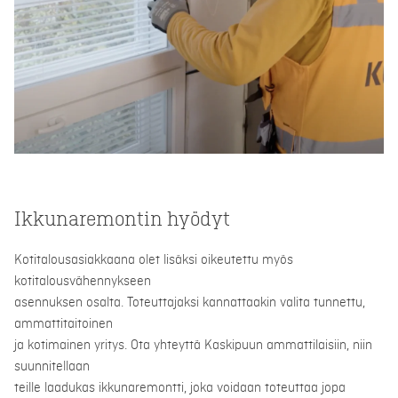
Ikkunaremontin hyödyt
Kotitalousasiakkaana olet lisäksi oikeutettu myös
kotitalousvähennykseen
asennuksen osalta. Toteuttajaksi kannattaakin valita tunnettu,
ammattitaitoinen
ja kotimainen yritys. Ota yhteyttä Kaskipuun ammattilaisiin, niin
suunnitellaan
teille laadukas ikkunaremontti, joka voidaan toteuttaa jopa