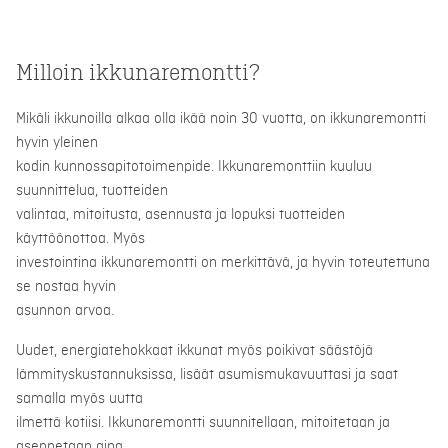
Milloin ikkunaremontti?
Mikäli ikkunoilla alkaa olla ikää noin 30 vuotta, on ikkunaremontti
hyvin yleinen
kodin kunnossapitotoimenpide. Ikkunaremonttiin kuuluu
suunnittelua, tuotteiden
valintaa, mitoitusta, asennusta ja lopuksi tuotteiden
käyttöönottoa. Myös
investointina ikkunaremontti on merkittävä, ja hyvin toteutettuna
se nostaa hyvin
asunnon arvoa.
Uudet, energiatehokkaat ikkunat myös poikivat säästöjä
lämmityskustannuksissa, lisäät asumismukavuuttasi ja saat
samalla myös uutta
ilmettä kotiisi. Ikkunaremontti suunnitellaan, mitoitetaan ja
asennetaan aina