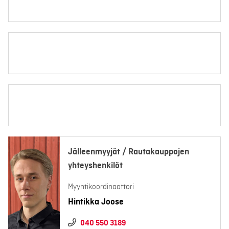
Jälleenmyyjät / Rautakauppojen
yhteyshenkilöt
Myyntikoordinaattori
Hintikka Joose
040 550 3189