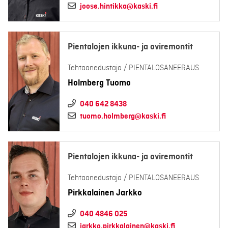
joose.hintikka@kaski.fi
Pientalojen ikkuna- ja oviremontit
Tehtaanedustaja / PIENTALOSANEERAUS
Holmberg Tuomo
040 642 8438
tuomo.holmberg@kaski.fi
Pientalojen ikkuna- ja oviremontit
Tehtaanedustaja / PIENTALOSANEERAUS
Pirkkalainen Jarkko
040 4846 025
jarkko.pirkkalainen@kaski.fi