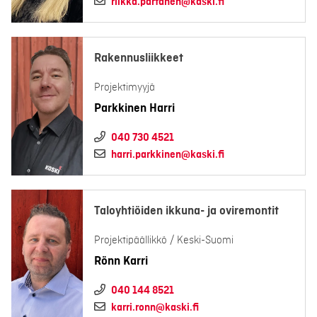
riikka.partanen@kaski.fi
Rakennusliikkeet
Projektimyyjä
Parkkinen Harri
040 730 4521
harri.parkkinen@kaski.fi
Taloyhtiöiden ikkuna- ja oviremontit
Projektipäällikkö / Keski-Suomi
Rönn Karri
040 144 8521
karri.ronn@kaski.fi