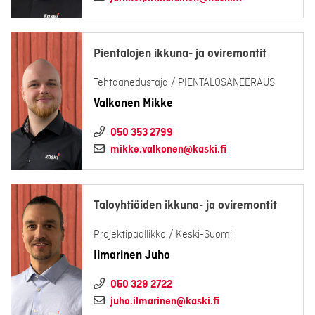
Pientalojen ikkuna- ja oviremontit
Tehtaanedustaja / PIENTALOSANEERAUS
Valkonen Mikke
050 353 2799
mikke.valkonen@kaski.fi
Taloyhtiöiden ikkuna- ja oviremontit
Projektipäällikkö / Keski-Suomi
Ilmarinen Juho
050 329 2722
juho.ilmarinen@kaski.fi