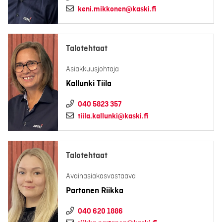
keni.mikkonen@kaski.fi
Talotehtaat
Asiakkuusjohtaja
Kallunki Tiila
040 5823 357
tiila.kallunki@kaski.fi
Talotehtaat
Avainasiakasvastaava
Partanen Riikka
040 620 1886