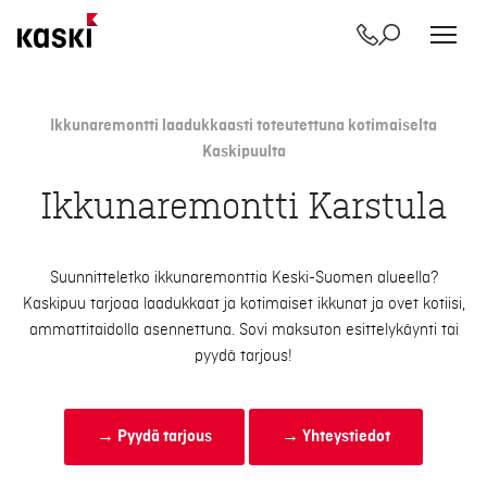
Yhteystiedot
Etsi
Siirry
sisältöön
Ikkunaremontti laadukkaasti toteutettuna kotimaiselta
Kaskipuulta
Ikkunaremontti Karstula
Suunnitteletko ikkunaremonttia Keski-Suomen alueella?
Kaskipuu tarjoaa laadukkaat ja kotimaiset ikkunat ja ovet kotiisi,
ammattitaidolla asennettuna. Sovi maksuton esittelykäynti tai
pyydä tarjous!
→ Pyydä tarjous
→ Yhteystiedot