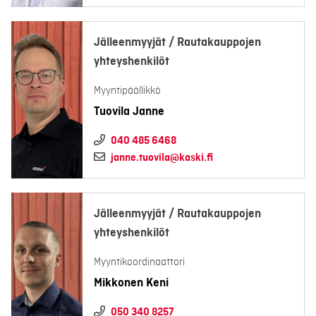
Jälleenmyyjät / Rautakauppojen
yhteyshenkilöt
Myyntipäällikkö
Tuovila Janne
040 485 6468
janne.tuovila@kaski.fi
Jälleenmyyjät / Rautakauppojen
yhteyshenkilöt
Myyntikoordinaattori
Mikkonen Keni
050 340 8257