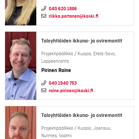
040 620 1886
riikka.partanen@kaski.fi
Taloyhtiöiden ikkuna- ja oviremontit
Projektipäällikkö / Kuopio, Etelä-Savo,
Lappeenranta
Pirinen Raine
040 1940 753
raine.pirinen@kaski.fi
Taloyhtiöiden ikkuna- ja oviremontit
Projektipäällikkö / Kuopio, Joensuu,
Nurmes, Iisalmi