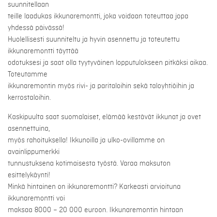
suunnitellaan
teille laadukas ikkunaremontti, joka voidaan toteuttaa jopa
yhdessä päivässä!
Huolellisesti suunniteltu ja hyvin asennettu ja toteutettu
ikkunaremontti täyttää
odotuksesi ja saat olla tyytyväinen lopputulokseen pitkäksi aikaa.
Toteutamme
ikkunaremontin myös rivi- ja paritaloihin sekä taloyhtiöihin ja
kerrostaloihin.
Kaskipuulta saat suomalaiset, elämää kestävät ikkunat ja ovet
asennettuina,
myös rahoituksella! Ikkunoilla ja ulko-ovillamme on
avainlippumerkki
tunnustuksena kotimaisesta työstä. Varaa maksuton
esittelykäynti!
Minkä hintainen on ikkunaremontti? Karkeasti arvioituna
ikkunaremontti voi
maksaa 8000 – 20 000 euroon. Ikkunaremontin hintaan