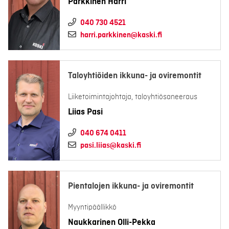
Parkkinen Harri
040 730 4521
harri.parkkinen@kaski.fi
Taloyhtiöiden ikkuna- ja oviremontit
Liiketoimintajohtaja, taloyhtiösaneeraus
Liias Pasi
040 674 0411
pasi.liias@kaski.fi
Pientalojen ikkuna- ja oviremontit
Myyntipäällikkö
Naukkarinen Olli-Pekka