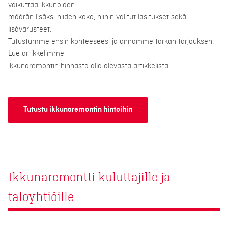
vaikuttaa ikkunoiden
määrän lisäksi niiden koko, niihin valitut lasitukset sekä
lisävarusteet.
Tutustumme ensin kohteeseesi ja annamme tarkan tarjouksen.
Lue artikkelimme
ikkunaremontin hinnasta alla olevasta artikkelista.
Tutustu ikkunaremontin hintoihin
Ikkunaremontti kuluttajille ja
taloyhtiöille