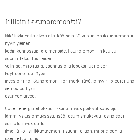
Milloin ikkunaremontti?
Mikäli ikkunoilla alkaa olla ikää noin 30 vuotta, on ikkunaremontti
hyvin yleinen
kodin kunnossapitotoimenpide. Ikkunaremonttiin kuuluu
suunnittelua, tuotteiden
valintaa, mitoitusta, asennusta ja lopuksi tuotteiden
käyttöönottoa. Myös
investointina ikkunaremontti on merkittävä, ja hyvin toteutettuna
se nostaa hyvin
asunnon arvoa.
Uudet, energiatehokkaat ikkunat myös poikivat säästöjä
lämmityskustannuksissa, lisäät asumismukavuuttasi ja saat
samalla myös uutta
ilmettä kotiisi. Ikkunaremontti suunnitellaan, mitoitetaan ja
asennetaan aina