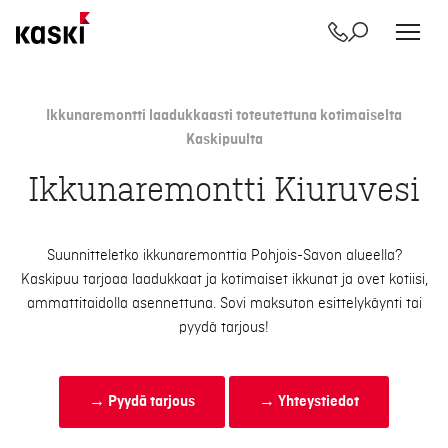
Yhteystiedot
Etsi
Siirry
sisältöön
Ikkunaremontti laadukkaasti toteutettuna kotimaiselta
Kaskipuulta
Ikkunaremontti Kiuruvesi
Suunnitteletko ikkunaremonttia Pohjois-Savon alueella?
Kaskipuu tarjoaa laadukkaat ja kotimaiset ikkunat ja ovet kotiisi,
ammattitaidolla asennettuna. Sovi maksuton esittelykäynti tai
pyydä tarjous!
→ Pyydä tarjous
→ Yhteystiedot