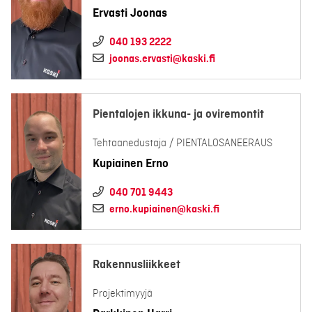
Ervasti Joonas
040 193 2222
joonas.ervasti@kaski.fi
Pientalojen ikkuna- ja oviremontit
Tehtaanedustaja / PIENTALOSANEERAUS
Kupiainen Erno
040 701 9443
erno.kupiainen@kaski.fi
Rakennusliikkeet
Projektimyyjä