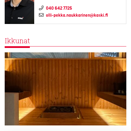
040 642 7725
olli-pekka.naukkarinen@kaski.fi
Ikkunat