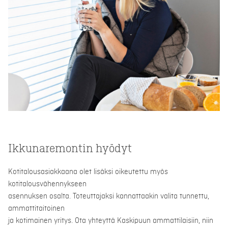
Ikkunaremontin hyödyt
Kotitalousasiakkaana olet lisäksi oikeutettu myös
kotitalousvähennykseen
asennuksen osalta. Toteuttajaksi kannattaakin valita tunnettu,
ammattitaitoinen
ja kotimainen yritys. Ota yhteyttä Kaskipuun ammattilaisiin, niin