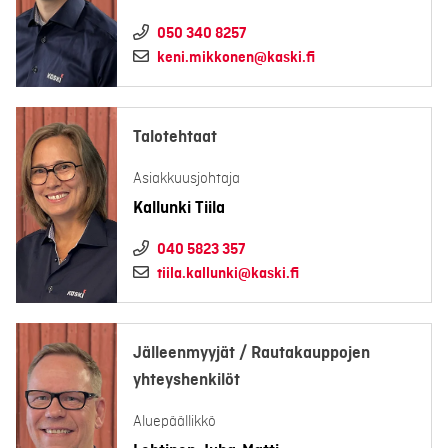
050 340 8257
keni.mikkonen@kaski.fi
Talotehtaat
Asiakkuusjohtaja
Kallunki Tiila
040 5823 357
tiila.kallunki@kaski.fi
Jälleenmyyjät / Rautakauppojen
yhteyshenkilöt
Aluepäällikkö