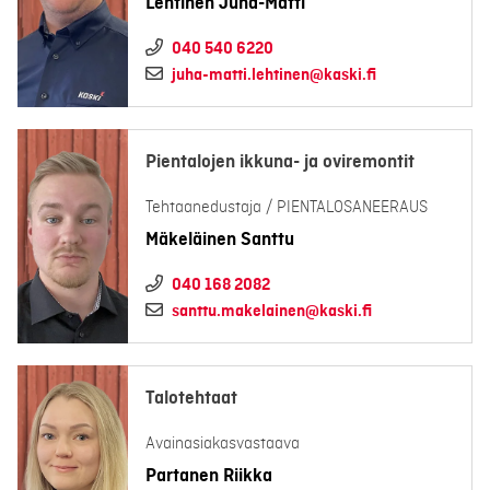
Lehtinen Juha-Matti
040 540 6220
juha-matti.lehtinen@kaski.fi
Pientalojen ikkuna- ja oviremontit
Tehtaanedustaja / PIENTALOSANEERAUS
Mäkeläinen Santtu
040 168 2082
santtu.makelainen@kaski.fi
Talotehtaat
Avainasiakasvastaava
Partanen Riikka