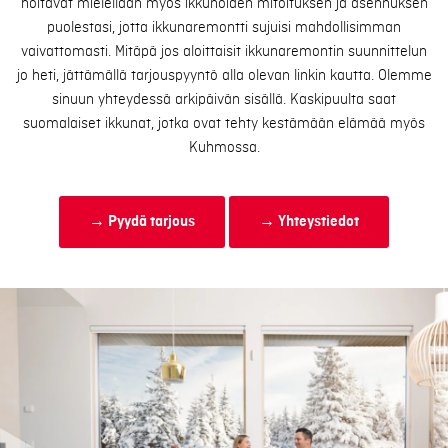
hoitavat mielellään myös ikkunoiden mitoituksen ja asennuksen
puolestasi, jotta ikkunaremontti sujuisi mahdollisimman
vaivattomasti. Mitäpä jos aloittaisit ikkunaremontin suunnittelun
jo heti, jättämällä tarjouspyyntö alla olevan linkin kautta. Olemme
sinuun yhteydessä arkipäivän sisällä. Kaskipuulta saat
suomalaiset ikkunat, jotka ovat tehty kestämään elämää myös
Kuhmossa.
→ Pyydä tarjous
→ Yhteystiedot