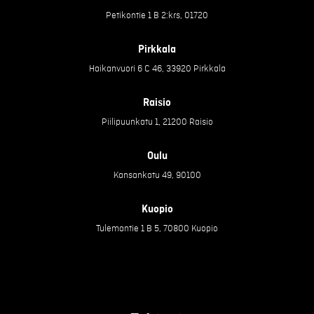
Petikontie 1 B 2:krs, 01720
Pirkkala
Haikanvuori 6 C 46, 33920 Pirkkala
Raisio
Piilipuunkatu 1, 21200 Raisio
Oulu
Kansankatu 49, 90100
Kuopio
Tulemantie 1 B 5, 70800 Kuopio