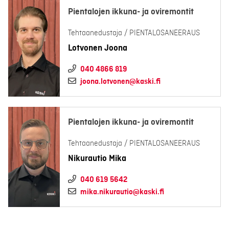
Pientalojen ikkuna- ja oviremontit
Tehtaanedustaja / PIENTALOSANEERAUS
Lotvonen Joona
040 4866 819
joona.lotvonen@kaski.fi
Pientalojen ikkuna- ja oviremontit
Tehtaanedustaja / PIENTALOSANEERAUS
Nikurautio Mika
040 619 5642
mika.nikurautio@kaski.fi