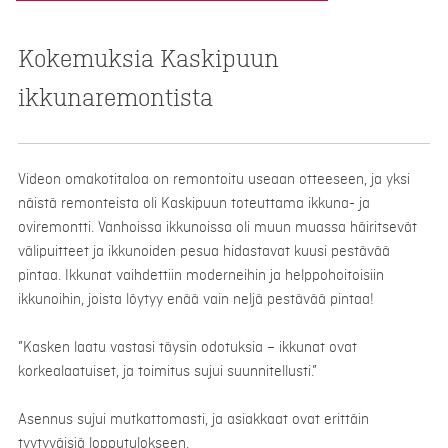
Kokemuksia Kaskipuun
ikkunaremontista
Videon omakotitaloa on remontoitu useaan otteeseen, ja yksi
näistä remonteista oli Kaskipuun toteuttama ikkuna- ja
oviremontti. Vanhoissa ikkunoissa oli muun muassa häiritsevät
välipuitteet ja ikkunoiden pesua hidastavat kuusi pestävää
pintaa. Ikkunat vaihdettiin moderneihin ja helppohoitoisiin
ikkunoihin, joista löytyy enää vain neljä pestävää pintaa!
”Kasken laatu vastasi täysin odotuksia – ikkunat ovat
korkealaatuiset, ja toimitus sujui suunnitellusti.”
Asennus sujui mutkattomasti, ja asiakkaat ovat erittäin
tyytyväisiä lopputulokseen.