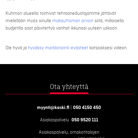
Kuhmon alueella toimivat tehtaanedustajamme jättävät
mielellään myös sinulle
maksuttoman arvion
siitä, millaisella
budjetilla saat päivitettyä vanhat ikkunasi uuteen uskoon.
Ole hyvä ja
hyväksy markkinointi-evästeet
katsoaksesi videon.
Ota yhteyttä
myynti@kaski.fi
|
050 4150 450
Asiakaspalvelu
050 9520 111
Asiakaspalvelu, omakotitalojen