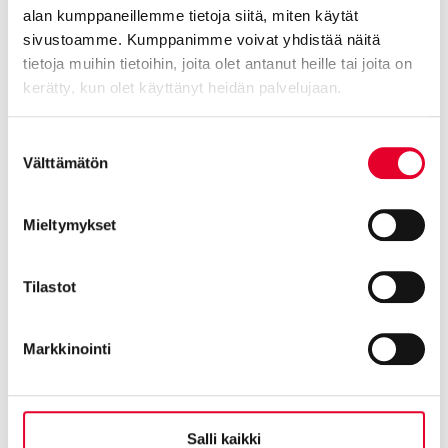
Kannattaako ikkunat valita virosta vai Suomesta?
alan kumppaneillemme tietoja siitä, miten käytät
sivustoamme. Kumppanimme voivat yhdistää näitä
tietoja muihin tietoihin, joita olet antanut heille tai joita on
kerätty, kun olet käyttänyt heidän palvelujaan.
Cookiebot >
Suostumuksen
Välttämätön
valinta
Mieltymykset
Tilastot
Markkinointi
Salli kaikki
Ikkunan asennus itse vai ammattilaisen hoitamana?