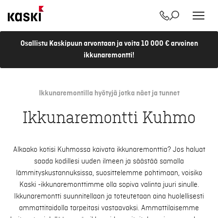
Yhteystiedot
Etsi
Siirry
Osallistu Kaskipuun arvontaan ja voita 10 000 € arvoinen
sisältöön
ikkunaremontti!
Ikkunaremontilla hyötyjä jotka näet ja tunnet
Ikkunaremontti Kuhmo
Alkaako kotisi Kuhmossa kaivata ikkunaremonttia? Jos haluat
saada kodillesi uuden ilmeen ja säästää samalla
lämmityskustannuksissa, suosittelemme pohtimaan, voisiko
Kaski -ikkunaremonttimme olla sopiva valinta juuri sinulle.
Ikkunaremontti suunnitellaan ja toteutetaan aina huolellisesti
ammattitaidolla tarpeitasi vastaavaksi. Ammattilaisemme