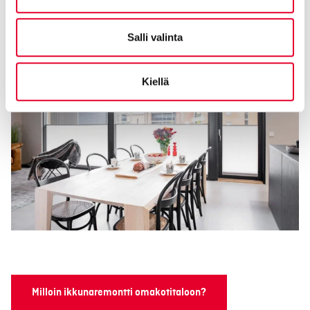
Salli valinta
Kiellä
Milloin ikkunaremontti omakotitaloon?