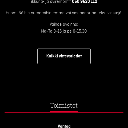
ikkuna- ja oviremontit
050 9520 112
Huom. Näihin numeroihin emme voi vastaanottaa tekstiviestejä.
Vaihde avoinna:
Ma–To 8–16 ja pe 8–15.30
Kaikki yhteystiedot
Toimistot
Vantaa