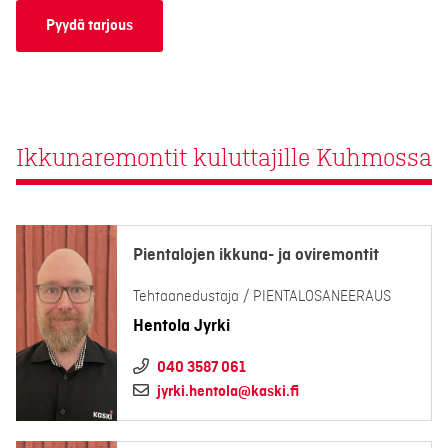
Pyydä tarjous
Ikkunaremontit kuluttajille Kuhmossa
Pientalojen ikkuna- ja oviremontit
Tehtaanedustaja / PIENTALOSANEERAUS
Hentola Jyrki
040 3587 061
jyrki.hentola@kaski.fi