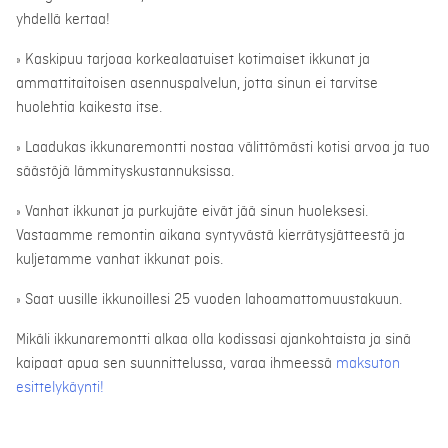
yhdellä kertaa!
» Kaskipuu tarjoaa korkealaatuiset kotimaiset ikkunat ja
ammattitaitoisen asennuspalvelun, jotta sinun ei tarvitse
huolehtia kaikesta itse.
» Laadukas ikkunaremontti nostaa välittömästi kotisi arvoa ja tuo
säästöjä lämmityskustannuksissa.
» Vanhat ikkunat ja purkujäte eivät jää sinun huoleksesi.
Vastaamme remontin aikana syntyvästä kierrätysjätteestä ja
kuljetamme vanhat ikkunat pois.
» Saat uusille ikkunoillesi 25 vuoden lahoamattomuustakuun.
Mikäli ikkunaremontti alkaa olla kodissasi ajankohtaista ja sinä
kaipaat apua sen suunnittelussa, varaa ihmeessä
maksuton
esittelykäynti!