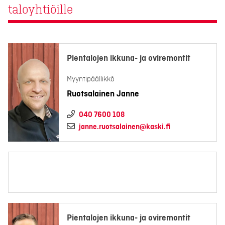
taloyhtiöille
Pientalojen ikkuna- ja oviremontit
Myyntipäällikkö
Ruotsalainen Janne
040 7600 108
janne.ruotsalainen@kaski.fi
Pientalojen ikkuna- ja oviremontit