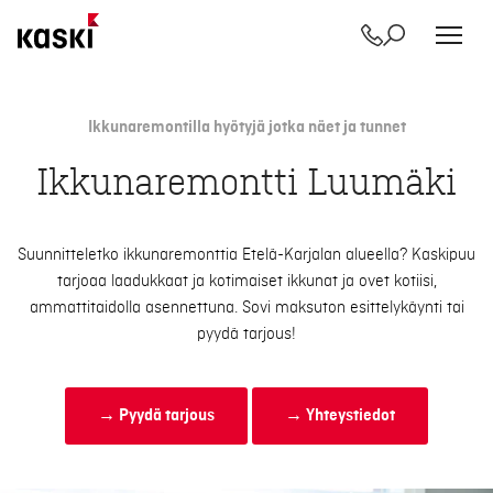
Yhteystiedot
Etsi
Siirry
sisältöön
Ikkunaremontilla hyötyjä jotka näet ja tunnet
Ikkunaremontti Luumäki
Suunnitteletko ikkunaremonttia Etelä-Karjalan alueella? Kaskipuu
tarjoaa laadukkaat ja kotimaiset ikkunat ja ovet kotiisi,
ammattitaidolla asennettuna. Sovi maksuton esittelykäynti tai
pyydä tarjous!
→ Pyydä tarjous
→ Yhteystiedot