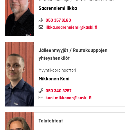
Tehtaanedustaja / PIENTALOSANEERAUS
Saarenniemi Ilkka
050 357 8160
ilkka.saarenniemi@kaski.fi
Jälleenmyyjät / Rautakauppojen
yhteyshenkilöt
Myyntikoordinaattori
Mikkonen Keni
050 340 8257
keni.mikkonen@kaski.fi
Talotehtaat