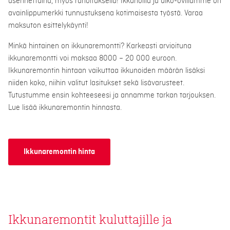
asennettuina, myös rahoituksella! Ikkunoilla ja ulko-ovillamme on
avainlippumerkki tunnustuksena kotimaisesta työstä. Varaa
maksuton esittelykäynti!
Minkä hintainen on ikkunaremontti? Karkeasti arvioituna
ikkunaremontti voi maksaa 8000 – 20 000 euroon.
Ikkunaremontin hintaan vaikuttaa ikkunoiden määrän lisäksi
niiden koko, niihin valitut lasitukset sekä lisävarusteet.
Tutustumme ensin kohteeseesi ja annamme tarkan tarjouksen.
Lue lisää ikkunaremontin hinnasta.
Ikkunaremontin hinta
Ikkunaremontit kuluttajille ja