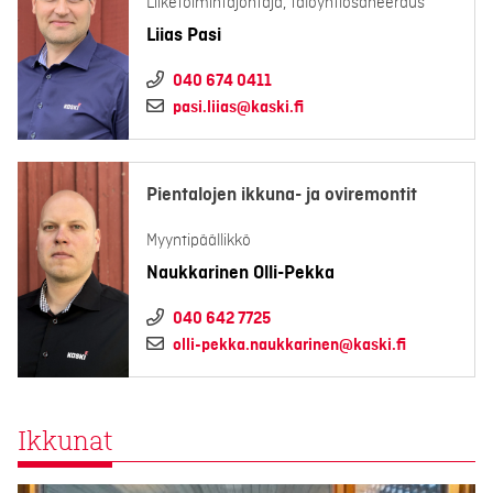
Liiketoimintajohtaja, taloyhtiösaneeraus
Liias Pasi
040 674 0411
pasi.liias@kaski.fi
Pientalojen ikkuna- ja oviremontit
Myyntipäällikkö
Naukkarinen Olli-Pekka
040 642 7725
olli-pekka.naukkarinen@kaski.fi
Ikkunat