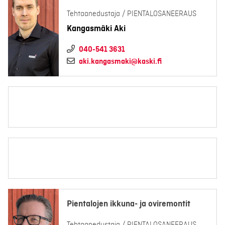
Tehtaanedustaja / PIENTALOSANEERAUS
Kangasmäki Aki
040-541 3631
aki.kangasmaki@kaski.fi
Pientalojen ikkuna- ja oviremontit