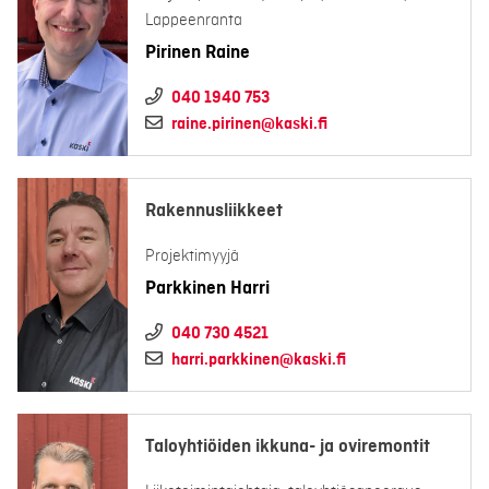
Lappeenranta
Pirinen Raine
040 1940 753
raine.pirinen@kaski.fi
Rakennusliikkeet
Projektimyyjä
Parkkinen Harri
040 730 4521
harri.parkkinen@kaski.fi
Taloyhtiöiden ikkuna- ja oviremontit