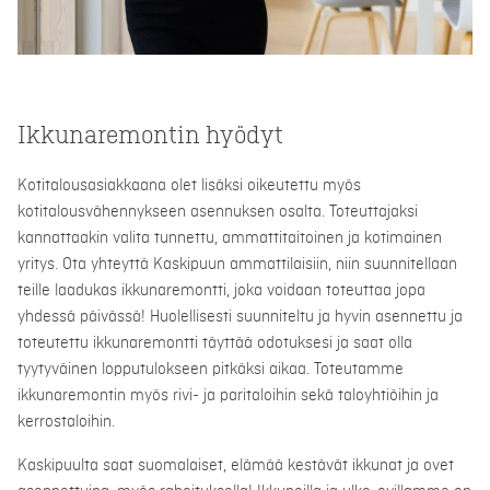
Ikkunaremontin hyödyt
Kotitalousasiakkaana olet lisäksi oikeutettu myös
kotitalousvähennykseen asennuksen osalta. Toteuttajaksi
kannattaakin valita tunnettu, ammattitaitoinen ja kotimainen
yritys. Ota yhteyttä Kaskipuun ammattilaisiin, niin suunnitellaan
teille laadukas ikkunaremontti, joka voidaan toteuttaa jopa
yhdessä päivässä! Huolellisesti suunniteltu ja hyvin asennettu ja
toteutettu ikkunaremontti täyttää odotuksesi ja saat olla
tyytyväinen lopputulokseen pitkäksi aikaa. Toteutamme
ikkunaremontin myös rivi- ja paritaloihin sekä taloyhtiöihin ja
kerrostaloihin.
Kaskipuulta saat suomalaiset, elämää kestävät ikkunat ja ovet