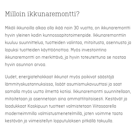
Milloin ikkunaremontti?
Mikäli ikkunoilla alkaa olla ikää noin 30 vuotta, on ikkunaremontti
hyvin yleinen kodin kunnossapitotoimenpide. Ikkunaremonttiin
kuuluu suunnittelua, tuotteiden valintaa, mitoitusta, asennusta ja
lopuksi tuotteiden käyttöönottoa. Myös investointina
ikkunaremontti on merkittävä, ja hyvin toteutettuna se nostaa
hyvin asunnon arvoa.
Uudet, energiatehokkaat ikkunat myös poikivat säästöjä
lämmityskustannuksissa, lisäät asumismukavuuttasi ja saat
samalla myös uutta ilmettä kotiisi. Ikkunaremontti suunnitellaan,
mitoitetaan ja asennetaan aina ammattitaitoisesti. Kestävät ja
laadukkaat Kaskipuun tuotteet valmistetaan Viitasaarella
moderneimmilla valmistusmenetelmillä, joten voimme taata
kestävän ja viimeistellyn lopputuloksen pitkällä takuulla.