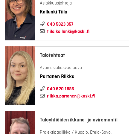
Asiakkuusjohtaja
Kallunki Tiila
040 5823 357
tiila.kallunki@kaski.fi
Talotehtaat
Avainasiakasvastaava
Partanen Riikka
040 620 1886
riikka.partanen@kaski.fi
Taloyhtiöiden ikkuna- ja oviremontit
Projektipäällikkö / Kuopio, Etelä-Savo,