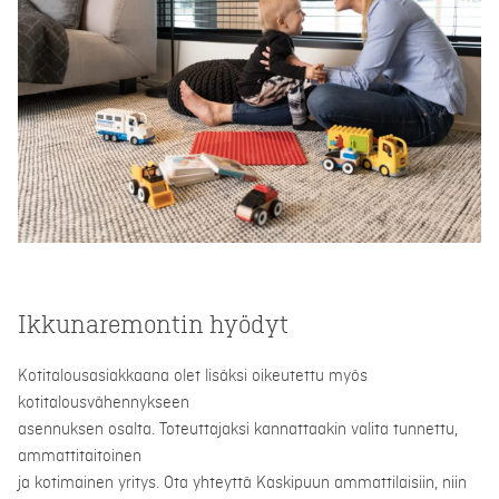
Ikkunaremontin hyödyt
Kotitalousasiakkaana olet lisäksi oikeutettu myös
kotitalousvähennykseen
asennuksen osalta. Toteuttajaksi kannattaakin valita tunnettu,
ammattitaitoinen
ja kotimainen yritys. Ota yhteyttä Kaskipuun ammattilaisiin, niin