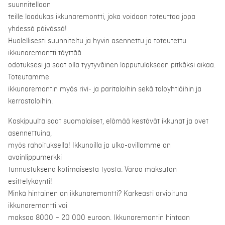
suunnitellaan
teille laadukas ikkunaremontti, joka voidaan toteuttaa jopa
yhdessä päivässä!
Huolellisesti suunniteltu ja hyvin asennettu ja toteutettu
ikkunaremontti täyttää
odotuksesi ja saat olla tyytyväinen lopputulokseen pitkäksi aikaa.
Toteutamme
ikkunaremontin myös rivi- ja paritaloihin sekä taloyhtiöihin ja
kerrostaloihin.
Kaskipuulta saat suomalaiset, elämää kestävät ikkunat ja ovet
asennettuina,
myös rahoituksella! Ikkunoilla ja ulko-ovillamme on
avainlippumerkki
tunnustuksena kotimaisesta työstä. Varaa maksuton
esittelykäynti!
Minkä hintainen on ikkunaremontti? Karkeasti arvioituna
ikkunaremontti voi
maksaa 8000 – 20 000 euroon. Ikkunaremontin hintaan