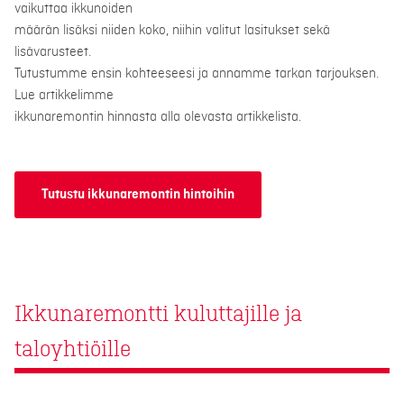
vaikuttaa ikkunoiden
määrän lisäksi niiden koko, niihin valitut lasitukset sekä
lisävarusteet.
Tutustumme ensin kohteeseesi ja annamme tarkan tarjouksen.
Lue artikkelimme
ikkunaremontin hinnasta alla olevasta artikkelista.
Tutustu ikkunaremontin hintoihin
Ikkunaremontti kuluttajille ja
taloyhtiöille