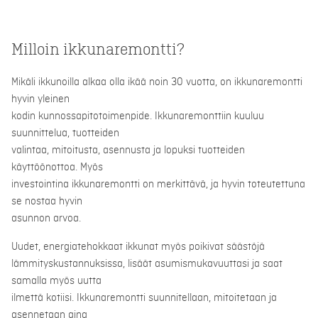
Milloin ikkunaremontti?
Mikäli ikkunoilla alkaa olla ikää noin 30 vuotta, on ikkunaremontti
hyvin yleinen
kodin kunnossapitotoimenpide. Ikkunaremonttiin kuuluu
suunnittelua, tuotteiden
valintaa, mitoitusta, asennusta ja lopuksi tuotteiden
käyttöönottoa. Myös
investointina ikkunaremontti on merkittävä, ja hyvin toteutettuna
se nostaa hyvin
asunnon arvoa.
Uudet, energiatehokkaat ikkunat myös poikivat säästöjä
lämmityskustannuksissa, lisäät asumismukavuuttasi ja saat
samalla myös uutta
ilmettä kotiisi. Ikkunaremontti suunnitellaan, mitoitetaan ja
asennetaan aina