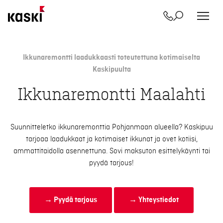
Yhteystiedot
Etsi
Siirry
sisältöön
Ikkunaremontti laadukkaasti toteutettuna kotimaiselta
Kaskipuulta
Ikkunaremontti Maalahti
Suunnitteletko ikkunaremonttia Pohjanmaan alueella? Kaskipuu
tarjoaa laadukkaat ja kotimaiset ikkunat ja ovet kotiisi,
ammattitaidolla asennettuna. Sovi maksuton esittelykäynti tai
pyydä tarjous!
→ Pyydä tarjous
→ Yhteystiedot