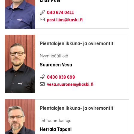
Liias Pasi
040 674 0411
pasi.liias@kaski.fi
Pientalojen ikkuna- ja oviremontit
Myyntipäällikkö
Suuronen Vesa
0400 839 699
vesa.suuronen@kaski.fi
Pientalojen ikkuna- ja oviremontit
Tehtaanedustaja
Herrala Tapani