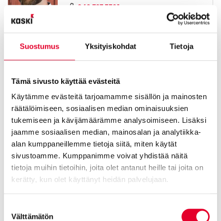
040 737 5591
kari.pohjola@kaski.fi
Suostumus
Yksityiskohdat
Tietoja
Rakennusliikkeet
Projektimyyjä
Tämä sivusto käyttää evästeitä
Parkkinen Harri
Käytämme evästeitä tarjoamamme sisällön ja mainosten
räätälöimiseen, sosiaalisen median ominaisuuksien
040 730 4521
tukemiseen ja kävijämäärämme analysoimiseen. Lisäksi
harri.parkkinen@kaski.fi
jaamme sosiaalisen median, mainosalan ja analytiikka-
alan kumppaneillemme tietoja siitä, miten käytät
sivustoamme. Kumppanimme voivat yhdistää näitä
Jälleenmyyjät / Rautakauppojen
tietoja muihin tietoihin, joita olet antanut heille tai joita on
yhteyshenkilöt
kerätty, kun olet käyttänyt heidän palvelujaan.
Aluepäällikkö
Cookiebot >
Suostumuksen
Lehtola Johan
Välttämätön
valinta