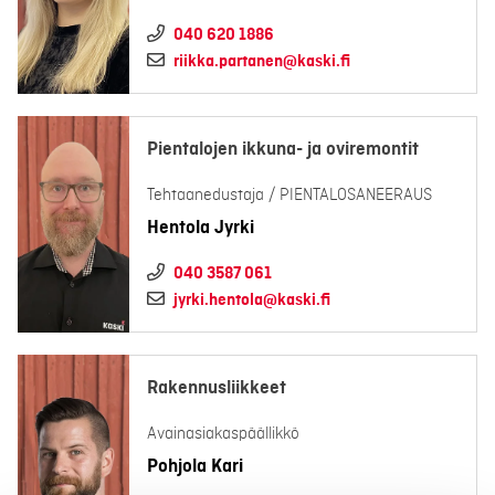
040 620 1886
riikka.partanen@kaski.fi
Pientalojen ikkuna- ja oviremontit
Tehtaanedustaja / PIENTALOSANEERAUS
Hentola Jyrki
040 3587 061
jyrki.hentola@kaski.fi
Rakennusliikkeet
Avainasiakaspäällikkö
Pohjola Kari