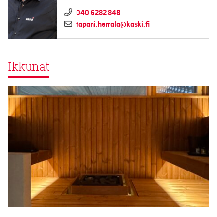
040 6282 848
tapani.herrala@kaski.fi
Ikkunat