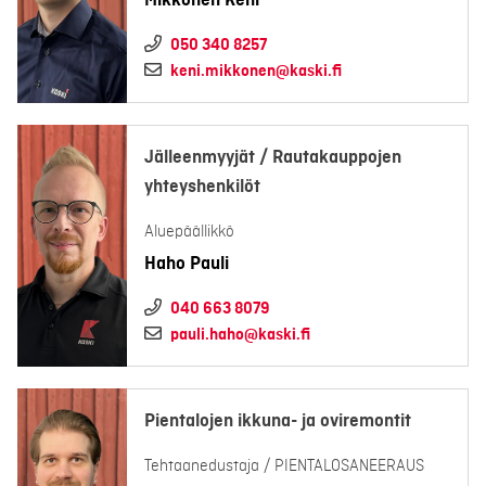
Mikkonen Keni
050 340 8257
keni.mikkonen@kaski.fi
Jälleenmyyjät / Rautakauppojen
yhteyshenkilöt
Aluepäällikkö
Haho Pauli
040 663 8079
pauli.haho@kaski.fi
Pientalojen ikkuna- ja oviremontit
Tehtaanedustaja / PIENTALOSANEERAUS