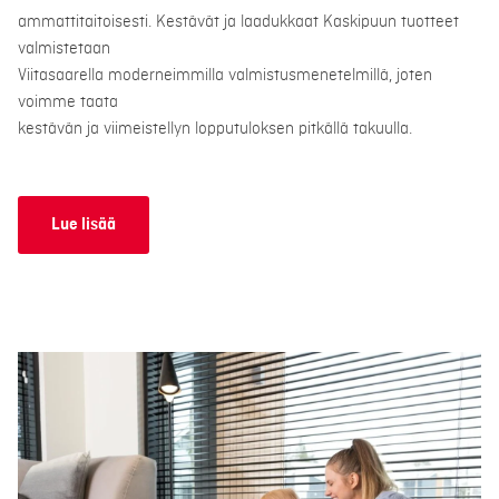
ammattitaitoisesti. Kestävät ja laadukkaat Kaskipuun tuotteet
valmistetaan
Viitasaarella moderneimmilla valmistusmenetelmillä, joten
voimme taata
kestävän ja viimeistellyn lopputuloksen pitkällä takuulla.
Lue lisää