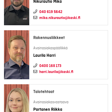
Nikurautio Mika
040 619 5642
mika.nikurautio@kaski.fi
Rakennusliikkeet
Avainasiakaspäällikkö
Laurila Harri
0400 168 173
harri.laurila@kaski.fi
Talotehtaat
Avainasiakasvastaava
Partanen Riikka