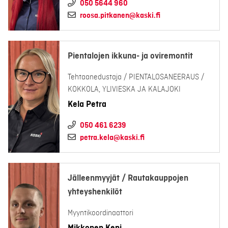
050 5644 960
roosa.pitkanen@kaski.fi
Pientalojen ikkuna- ja oviremontit
Tehtaanedustaja / PIENTALOSANEERAUS /
KOKKOLA, YLIVIESKA JA KALAJOKI
Kela Petra
050 461 6239
petra.kela@kaski.fi
Jälleenmyyjät / Rautakauppojen
yhteyshenkilöt
Myyntikoordinaattori