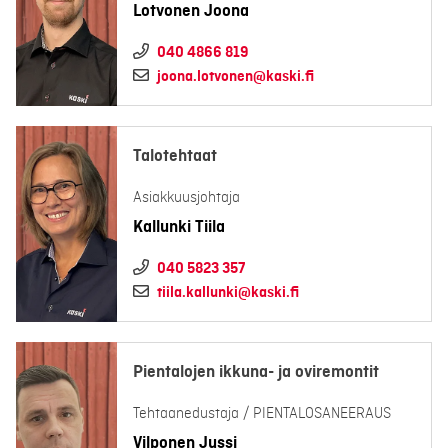
Lotvonen Joona
040 4866 819
joona.lotvonen@kaski.fi
Talotehtaat
Asiakkuusjohtaja
Kallunki Tiila
040 5823 357
tiila.kallunki@kaski.fi
Pientalojen ikkuna- ja oviremontit
Tehtaanedustaja / PIENTALOSANEERAUS
Vilponen Jussi