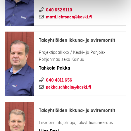
040 652 9110
matti.lehtonen@kaski.fi
Taloyhtiöiden ikkuna- ja oviremontit
Projektipäällikkö / Keski- ja Pohjois-
Pohjanmaa sekä Kainuu
Tahkola Pekka
040 4811 656
pekka.tahkola@kaski.fi
Taloyhtiöiden ikkuna- ja oviremontit
Liiketoimintajohtaja, taloyhtiösaneeraus