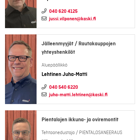
040 620 4125
jussi.vilponen@kaski.fi
Jälleenmyyjät / Rautakauppojen
yhteyshenkilöt
Aluepäällikkö
Lehtinen Juha-Matti
040 540 6220
juha-matti.lehtinen@kaski.fi
Pientalojen ikkuna- ja oviremontit
Tehtaanedustaja / PIENTALOSANEERAUS