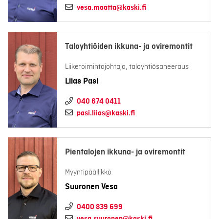
vesa.maatta@kaski.fi
Taloyhtiöiden ikkuna- ja oviremontit
Liiketoimintajohtaja, taloyhtiösaneeraus
Liias Pasi
040 674 0411
pasi.liias@kaski.fi
Pientalojen ikkuna- ja oviremontit
Myyntipäällikkö
Suuronen Vesa
0400 839 699
vesa.suuronen@kaski.fi