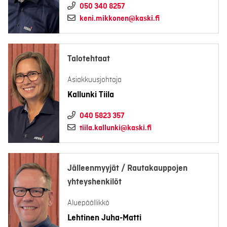
050 340 8257
keni.mikkonen@kaski.fi
Talotehtaat
Asiakkuusjohtaja
Kallunki Tiila
040 5823 357
tiila.kallunki@kaski.fi
Jälleenmyyjät / Rautakauppojen
yhteyshenkilöt
Aluepäällikkö
Lehtinen Juha-Matti