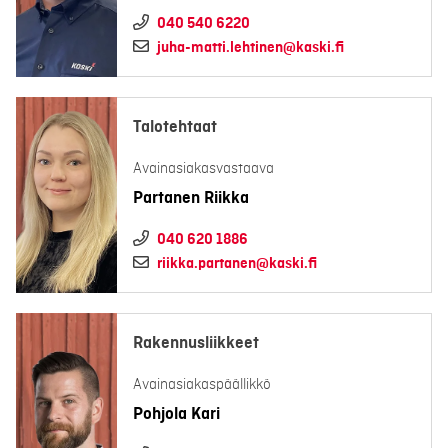
040 540 6220
juha-matti.lehtinen@kaski.fi
Talotehtaat
Avainasiakasvastaava
Partanen Riikka
040 620 1886
riikka.partanen@kaski.fi
Rakennusliikkeet
Avainasiakaspäällikkö
Pohjola Kari