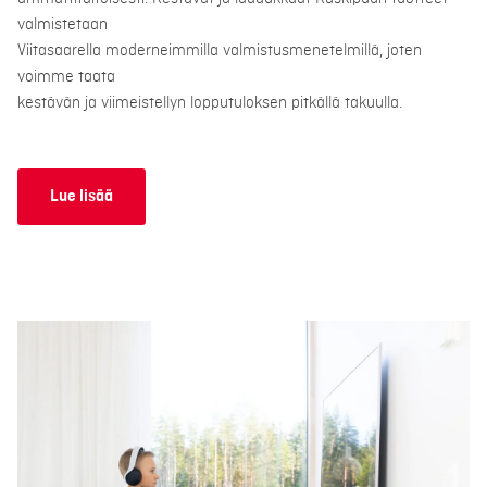
valmistetaan
Viitasaarella moderneimmilla valmistusmenetelmillä, joten
voimme taata
kestävän ja viimeistellyn lopputuloksen pitkällä takuulla.
Lue lisää