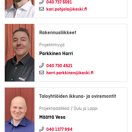
040 737 5591
kari.pohjola@kaski.fi
Rakennusliikkeet
Projektimyyjä
Parkkinen Harri
040 730 4521
harri.parkkinen@kaski.fi
Taloyhtiöiden ikkuna- ja oviremontit
Projektipäällikkö / Oulu ja Lappi
Määttä Vesa
040 1377 994