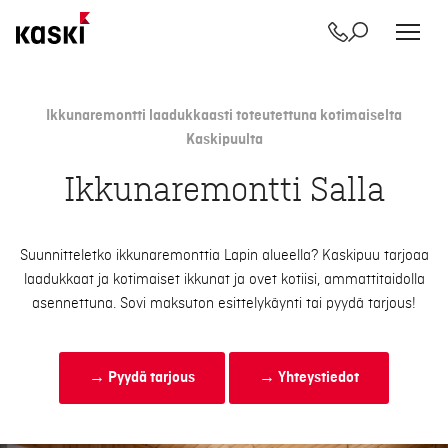
Yhteystiedot
Etsi
Siirry
sisältöön
Ikkunaremontti laadukkaasti toteutettuna kotimaiselta
Kaskipuulta
Ikkunaremontti Salla
Suunnitteletko ikkunaremonttia Lapin alueella? Kaskipuu tarjoaa
laadukkaat ja kotimaiset ikkunat ja ovet kotiisi, ammattitaidolla
asennettuna. Sovi maksuton esittelykäynti tai pyydä tarjous!
→ Pyydä tarjous
→ Yhteystiedot