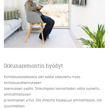
Ikkunaremontin hyödyt
Kotitalousasiakkaana olet lisäksi oikeutettu myös
kotitalousvähennykseen
asennuksen osalta. Toteuttajaksi kannattaakin valita tunnettu,
ammattitaitoinen
ja kotimainen yritys. Ota yhteyttä Kaskipuun ammattilaisiin, niin
suunnitellaan