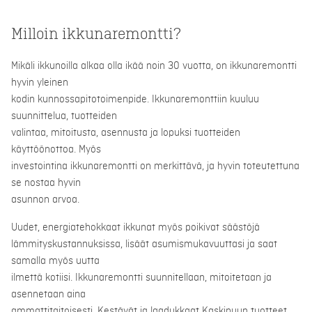
Milloin ikkunaremontti?
Mikäli ikkunoilla alkaa olla ikää noin 30 vuotta, on ikkunaremontti
hyvin yleinen
kodin kunnossapitotoimenpide. Ikkunaremonttiin kuuluu
suunnittelua, tuotteiden
valintaa, mitoitusta, asennusta ja lopuksi tuotteiden
käyttöönottoa. Myös
investointina ikkunaremontti on merkittävä, ja hyvin toteutettuna
se nostaa hyvin
asunnon arvoa.
Uudet, energiatehokkaat ikkunat myös poikivat säästöjä
lämmityskustannuksissa, lisäät asumismukavuuttasi ja saat
samalla myös uutta
ilmettä kotiisi. Ikkunaremontti suunnitellaan, mitoitetaan ja
asennetaan aina
ammattitaitoisesti. Kestävät ja laadukkaat Kaskipuun tuotteet