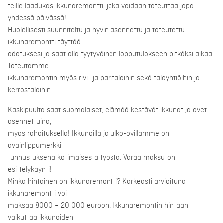
teille laadukas ikkunaremontti, joka voidaan toteuttaa jopa
yhdessä päivässä!
Huolellisesti suunniteltu ja hyvin asennettu ja toteutettu
ikkunaremontti täyttää
odotuksesi ja saat olla tyytyväinen lopputulokseen pitkäksi aikaa.
Toteutamme
ikkunaremontin myös rivi- ja paritaloihin sekä taloyhtiöihin ja
kerrostaloihin.
Kaskipuulta saat suomalaiset, elämää kestävät ikkunat ja ovet
asennettuina,
myös rahoituksella! Ikkunoilla ja ulko-ovillamme on
avainlippumerkki
tunnustuksena kotimaisesta työstä. Varaa maksuton
esittelykäynti!
Minkä hintainen on ikkunaremontti? Karkeasti arvioituna
ikkunaremontti voi
maksaa 8000 – 20 000 euroon. Ikkunaremontin hintaan
vaikuttaa ikkunoiden