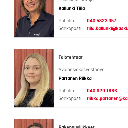
Kallunki Tiila
Puhelin:
040 5823 357
Sähköposti:
tiila.kallunki@kaski.
Talotehtaat
Avainasiakasvastaava
Partanen Riikka
Puhelin:
040 620 1886
Sähköposti:
riikka.partanen@kas
Rakennusliikkeet