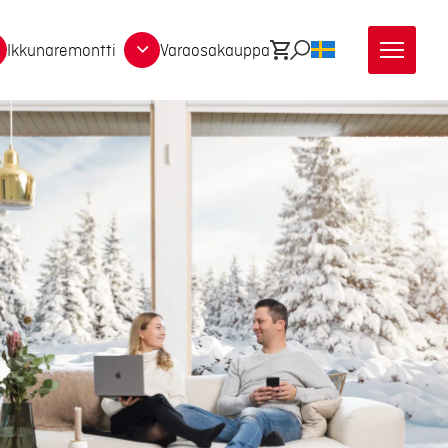
Ikkunaremontti
Varaosakauppa
Ostoskori
Etsi
SV