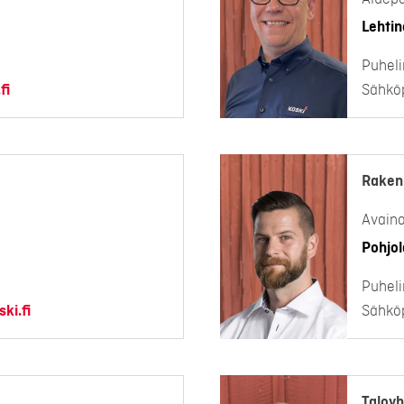
Lehtin
Puheli
fi
Sähköp
Raken
Avaina
Pohjol
Puheli
ki.fi
Sähköp
Taloyh