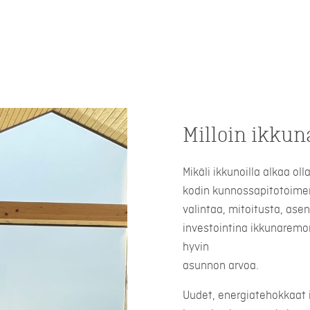
Milloin ikkun
Mikäli ikkunoilla alkaa ol
kodin kunnossapitotoimen
valintaa, mitoitusta, ase
investointina ikkunaremon
hyvin
asunnon arvoa.
Uudet, energiatehokkaat 