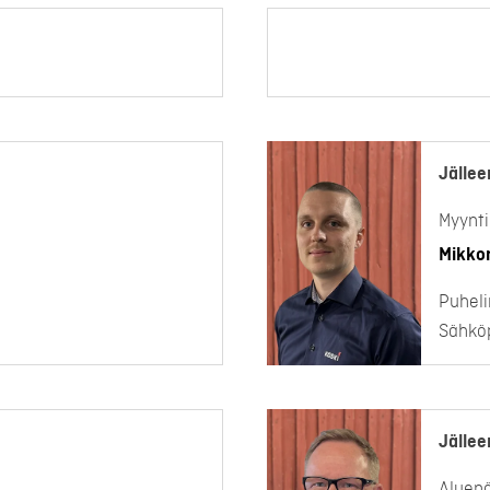
Jällee
Myynti
Mikko
Puheli
Sähköp
Jällee
Aluepä