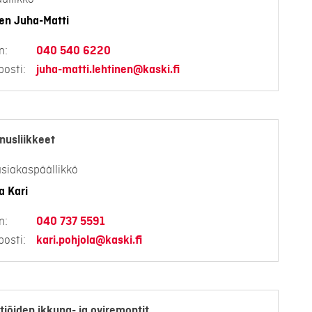
en Juha-Matti
n:
040 540 6220
osti:
juha-matti.lehtinen@kaski.fi
nusliikkeet
siakaspäällikkö
a Kari
n:
040 737 5591
osti:
kari.pohjola@kaski.fi
tiöiden ikkuna- ja oviremontit