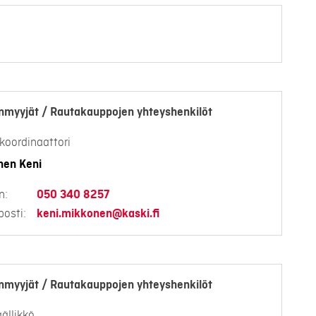
nmyyjät / Rautakauppojen yhteyshenkilöt
koordinaattori
nen Keni
n:
050 340 8257
osti:
keni.mikkonen@kaski.fi
nmyyjät / Rautakauppojen yhteyshenkilöt
ällikkö