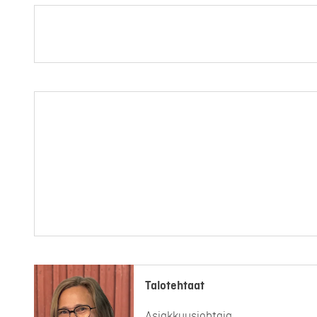
Talotehtaat
Asiakkuusjohtaja