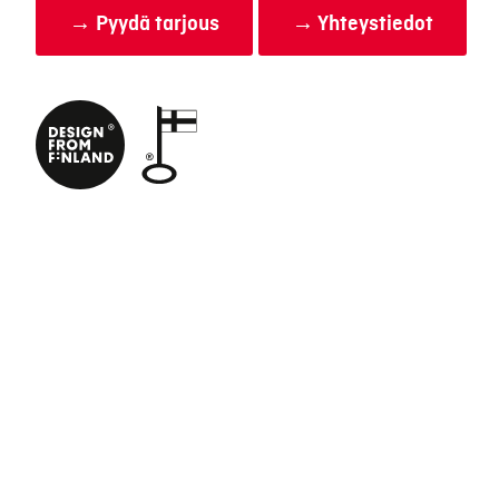
→ Pyydä tarjous
→ Yhteystiedot