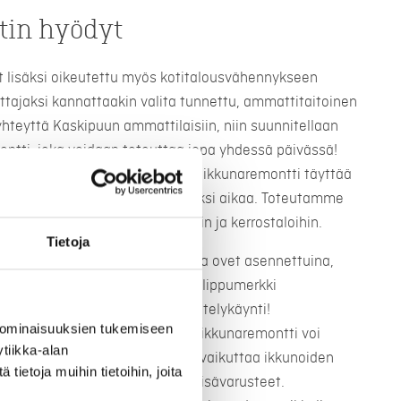
in hyödyt
t lisäksi oikeutettu myös kotitalousvähennykseen
ttajaksi kannattaakin valita tunnettu, ammattitaitoinen
 yhteyttä Kaskipuun ammattilaisiin, niin suunnitellaan
ontti, joka voidaan toteuttaa jopa yhdessä päivässä!
 ja hyvin asennettu ja toteutettu ikkunaremontti täyttää
tyytyväinen lopputulokseen pitkäksi aikaa. Toteutamme
ja paritaloihin sekä taloyhtiöihin ja kerrostaloihin.
Tietoja
iset, elämää kestävät ikkunat ja ovet asennettuina,
oilla ja ulko-ovillamme on avainlippumerkki
ta työstä. Varaa maksuton esittelykäynti!
 ominaisuuksien tukemiseen
remontti? Karkeasti arvioituna ikkunaremontti voi
tiikka-alan
roon. Ikkunaremontin hintaan vaikuttaa ikkunoiden
ietoja muihin tietoihin, joita
, niihin valitut lasitukset sekä lisävarusteet.