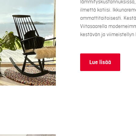
lämmityskustannuksissa, 
ilmettä kotiisi. Ikkunare
ammattitaitoisesti. Kest
Viitasaarella moderneimm
kestävän ja viimeistellyn 
Lue lisää