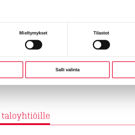
Tutustumme ensin kohtee
ikkunaremontin hinnasta a
Mieltymykset
Tilastot
Tutustu ikkunaremo
Salli valinta
taloyhtiöille