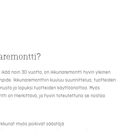
aremontti?
la ikää noin 30 vuotta, on ikkunaremontti hyvin yleinen
pide. Ikkunaremonttiin kuuluu suunnittelua, tuotteiden
nnusta ja lopuksi tuotteiden käyttöönottoa. Myös
tti on merkittävä, ja hyvin toteutettuna se nostaa
ikkunat myös poikivat säästöjä