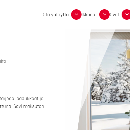
Ota yhteyttä
Ikkunat
Ovet
lta
tarjoaa laadukkaat ja
ettuna. Sovi maksuton