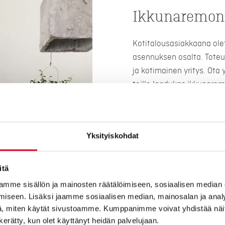
Ikkunaremont
Kotitalousasiakkaana ole
asennuksen osalta. Toteu
ja kotimainen yritys. Ota
teille laadukas ikkunarem
Huolellisesti suunniteltu
odotuksesi ja saat olla 
ikkunaremontin myös rivi- 
Yksityiskohdat
Kaskipuulta saat suomala
myös rahoituksella! Ikkun
itä
tunnustuksena kotimaises
mme sisällön ja mainosten räätälöimiseen, sosiaalisen median
Minkä hintainen on ikkuna
iseen. Lisäksi jaamme sosiaalisen median, mainosalan ja analy
maksaa 8000 – 20 000 eu
, miten käytät sivustoamme. Kumppanimme voivat yhdistää näitä t
määrän lisäksi niiden koko
n kerätty, kun olet käyttänyt heidän palvelujaan.