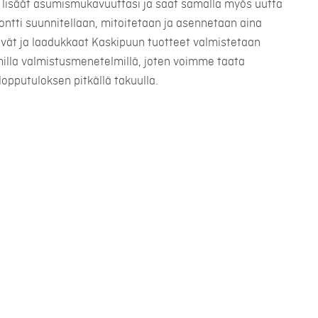
lisäät asumismukavuuttasi ja saat samalla myös uutta
montti suunnitellaan, mitoitetaan ja asennetaan aina
ävät ja laadukkaat Kaskipuun tuotteet valmistetaan
illa valmistusmenetelmillä, joten voimme taata
lopputuloksen pitkällä takuulla.