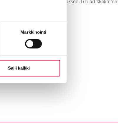
seesi ja annamme tarkan tarjouksen. Lue artikkelimme
lla olevasta artikkelista.
Markkinointi
ntin hintoihin
Salli kaikki