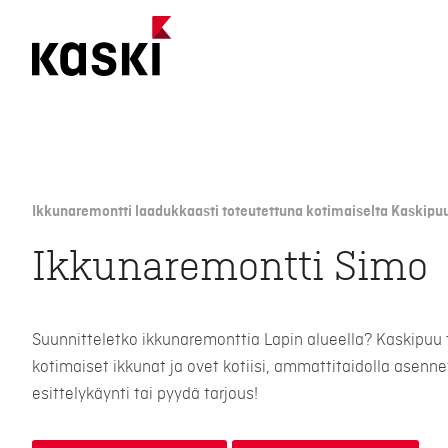
Siirry
sisältöön
Ikkunaremontti laadukkaasti toteutettuna kotimaiselta Kaskipuu
Ikkunaremontti Simo
Suunnitteletko ikkunaremonttia Lapin alueella? Kaskipuu 
kotimaiset ikkunat ja ovet kotiisi, ammattitaidolla asenn
esittelykäynti tai pyydä tarjous!