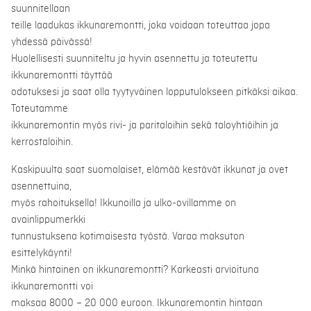
suunnitellaan
teille laadukas ikkunaremontti, joka voidaan toteuttaa jopa
yhdessä päivässä!
Huolellisesti suunniteltu ja hyvin asennettu ja toteutettu
ikkunaremontti täyttää
odotuksesi ja saat olla tyytyväinen lopputulokseen pitkäksi aikaa.
Toteutamme
ikkunaremontin myös rivi- ja paritaloihin sekä taloyhtiöihin ja
kerrostaloihin.
Kaskipuulta saat suomalaiset, elämää kestävät ikkunat ja ovet
asennettuina,
myös rahoituksella! Ikkunoilla ja ulko-ovillamme on
avainlippumerkki
tunnustuksena kotimaisesta työstä. Varaa maksuton
esittelykäynti!
Minkä hintainen on ikkunaremontti? Karkeasti arvioituna
ikkunaremontti voi
maksaa 8000 – 20 000 euroon. Ikkunaremontin hintaan