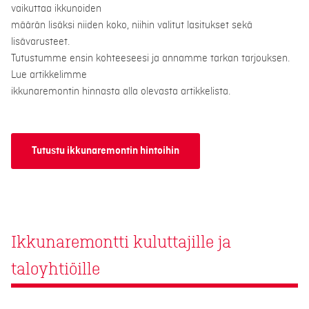
vaikuttaa ikkunoiden
määrän lisäksi niiden koko, niihin valitut lasitukset sekä
lisävarusteet.
Tutustumme ensin kohteeseesi ja annamme tarkan tarjouksen.
Lue artikkelimme
ikkunaremontin hinnasta alla olevasta artikkelista.
Tutustu ikkunaremontin hintoihin
Ikkunaremontti kuluttajille ja
taloyhtiöille