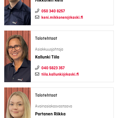
Mikkonen Keni
050 340 8257
keni.mikkonen@kaski.fi
Talotehtaat
Asiakkuusjohtaja
Kallunki Tiila
040 5823 357
tiila.kallunki@kaski.fi
Talotehtaat
Avainasiakasvastaava
Partanen Riikka