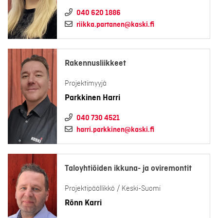
040 620 1886
riikka.partanen@kaski.fi
Rakennusliikkeet
Projektimyyjä
Parkkinen Harri
040 730 4521
harri.parkkinen@kaski.fi
Taloyhtiöiden ikkuna- ja oviremontit
Projektipäällikkö / Keski-Suomi
Rönn Karri