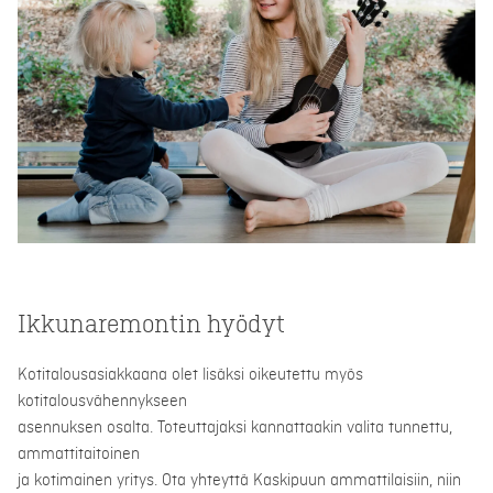
Ikkunaremontin hyödyt
Kotitalousasiakkaana olet lisäksi oikeutettu myös
kotitalousvähennykseen
asennuksen osalta. Toteuttajaksi kannattaakin valita tunnettu,
ammattitaitoinen
ja kotimainen yritys. Ota yhteyttä Kaskipuun ammattilaisiin, niin