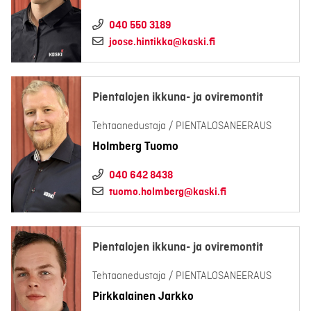
040 550 3189
joose.hintikka@kaski.fi
Pientalojen ikkuna- ja oviremontit
Tehtaanedustaja / PIENTALOSANEERAUS
Holmberg Tuomo
040 642 8438
tuomo.holmberg@kaski.fi
Pientalojen ikkuna- ja oviremontit
Tehtaanedustaja / PIENTALOSANEERAUS
Pirkkalainen Jarkko