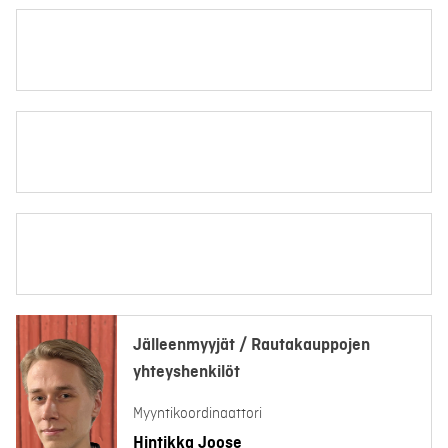
Jälleenmyyjät / Rautakauppojen
yhteyshenkilöt
Myyntikoordinaattori
Hintikka Joose