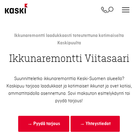
Yhteystiedot
Etsi
Siirry
sisältöön
Ikkunaremontti laadukkaasti toteutettuna kotimaiselta
Kaskipuulta
Ikkunaremontti Viitasaari
Suunnitteletko ikkunaremonttia Keski-Suomen alueella?
Kaskipuu tarjoaa laadukkaat ja kotimaiset ikkunat ja ovet kotiisi,
ammattitaidolla asennettuna. Sovi maksuton esittelykäynti tai
pyydä tarjous!
→ Pyydä tarjous
→ Yhteystiedot