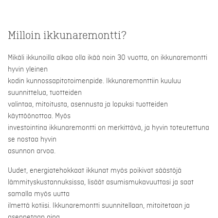
Milloin ikkunaremontti?
Mikäli ikkunoilla alkaa olla ikää noin 30 vuotta, on ikkunaremontti
hyvin yleinen
kodin kunnossapitotoimenpide. Ikkunaremonttiin kuuluu
suunnittelua, tuotteiden
valintaa, mitoitusta, asennusta ja lopuksi tuotteiden
käyttöönottoa. Myös
investointina ikkunaremontti on merkittävä, ja hyvin toteutettuna
se nostaa hyvin
asunnon arvoa.
Uudet, energiatehokkaat ikkunat myös poikivat säästöjä
lämmityskustannuksissa, lisäät asumismukavuuttasi ja saat
samalla myös uutta
ilmettä kotiisi. Ikkunaremontti suunnitellaan, mitoitetaan ja
asennetaan aina