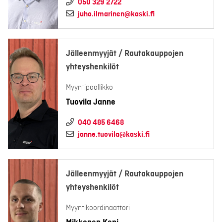
050 329 2722
juho.ilmarinen@kaski.fi
Jälleenmyyjät / Rautakauppojen
yhteyshenkilöt
Myyntipäällikkö
Tuovila Janne
040 485 6468
janne.tuovila@kaski.fi
Jälleenmyyjät / Rautakauppojen
yhteyshenkilöt
Myyntikoordinaattori