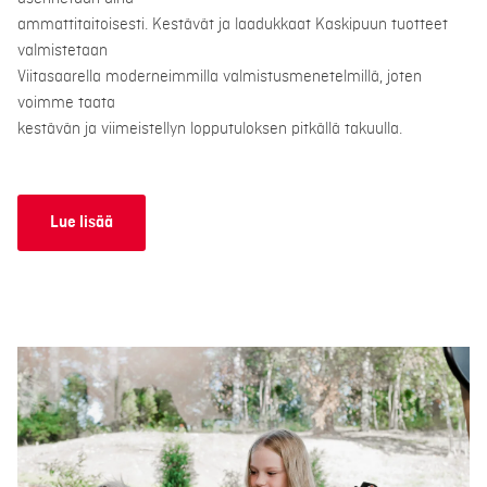
ammattitaitoisesti. Kestävät ja laadukkaat Kaskipuun tuotteet
valmistetaan
Viitasaarella moderneimmilla valmistusmenetelmillä, joten
voimme taata
kestävän ja viimeistellyn lopputuloksen pitkällä takuulla.
Lue lisää