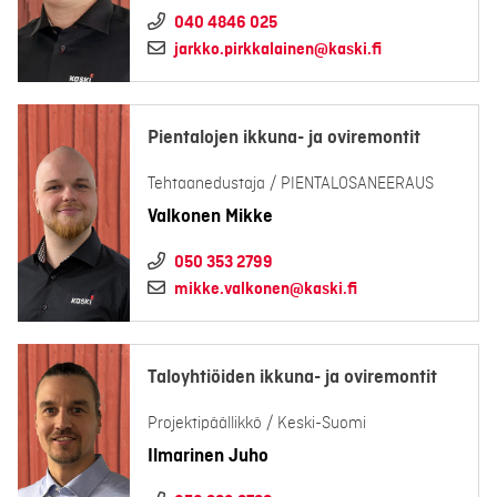
040 4846 025
jarkko.pirkkalainen@kaski.fi
Pientalojen ikkuna- ja oviremontit
Tehtaanedustaja / PIENTALOSANEERAUS
Valkonen Mikke
050 353 2799
mikke.valkonen@kaski.fi
Taloyhtiöiden ikkuna- ja oviremontit
Projektipäällikkö / Keski-Suomi
Ilmarinen Juho