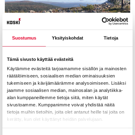
Suostumus
Yksityiskohdat
Tietoja
Tämä sivusto käyttää evästeitä
Käytämme evästeitä tarjoamamme sisällön ja mainosten
Oma koodi kullan kallis
räätälöimiseen, sosiaalisen median ominaisuuksien
tukemiseen ja kävijämäärämme analysoimiseen. Lisäksi
26.10.2023
jaamme sosiaalisen median, mainosalan ja analytiikka-
alan kumppaneillemme tietoja siitä, miten käytät
sivustoamme. Kumppanimme voivat yhdistää näitä
tietoja muihin tietoihin, joita olet antanut heille tai joita on
kerätty, kun olet käyttänyt heidän palvelujaan.
Cookiebot >