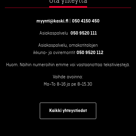
Ota yhteyttä
myynti@kaski.fi
|
050 4150 450
Asiakaspalvelu
050 9520 111
Asiakaspalvelu, omakotitalojen
ikkuna- ja oviremontit
050 9520 112
Huom. Näihin numeroihin emme voi vastaanottaa tekstiviestejä.
Vaihde avoinna:
Ma–To 8–16 ja pe 8–15.30
Kaikki yhteystiedot