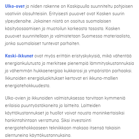
Ulko-ovet
ja niiden rakenne on Kaskipuulla suunniteltu pohjoisen
vaativiin olosuhteisiin. Erityisesti puuovet ovat Kasken suurin
ylpeydenaihe. Jokainen niistä on osoitus suomalaisen
käsityöosaamisen ja muotoilun korkeasta tasosta. Kasken
puuovet suunnitellaan ja valmistetaan Suomessa materiaalista,
jonka suomalaiset tuntevat parhaiten.
Kaski-ikkunat
ovat myös erittäin eristyskykyisiä, mikä vähentää
energiankulutusta ja merkitsee pienempiä lämmityskustannuksia
ja vähemmän hukkaenergiaa kukkarosi ja ympäristön parhaaksi.
Ikkunoiden energialuokitukset kertovat eri ikkuna-mallien
energiatehokkuudesta.
Ulko-ovien ja ikkunoiden valmistuksessa tarvitaan kymmeniä
erilaisia puuntyöstökoneita ja laitteita. Laitteiden
käyttökustannukset ja huollot voivat nousta moninkertaisiksi
hankintahintaan verrattuna. Siksi investointi
energiatehokkaaseen tekniikkaan maksaa itsensä takaisin
alentuneina käyttökustannuksina.