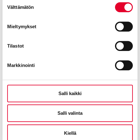
Suostumuksen
Välttämätön
valinta
Mieltymykset
Tilastot
Kaski asennus - yrityksen käyntikortti
20.06.2023
Markkinointi
Salli kaikki
Salli valinta
Kiellä