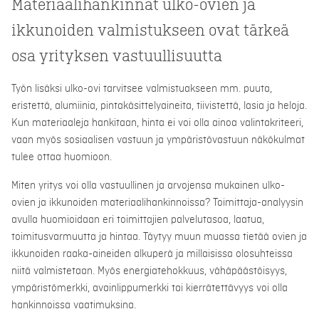
Materiaalihankinnat ulko-ovien ja
ikkunoiden valmistukseen ovat tärkeä
osa yrityksen vastuullisuutta
Työn lisäksi ulko-ovi tarvitsee valmistuakseen mm. puuta,
eristettä, alumiinia, pintakäsittelyaineita, tiivistettä, lasia ja heloja.
Kun materiaaleja hankitaan, hinta ei voi olla ainoa valintakriteeri,
vaan myös sosiaalisen vastuun ja ympäristövastuun näkökulmat
tulee ottaa huomioon.
Miten yritys voi olla vastuullinen ja arvojensa mukainen ulko-
ovien ja ikkunoiden materiaalihankinnoissa? Toimittaja-analyysin
avulla huomioidaan eri toimittajien palvelutasoa, laatua,
toimitusvarmuutta ja hintaa. Täytyy muun muassa tietää ovien ja
ikkunoiden raaka-aineiden alkuperä ja millaisissa olosuhteissa
niitä valmistetaan. Myös energiatehokkuus, vähäpäästöisyys,
ympäristömerkki, avainlippumerkki tai kierrätettävyys voi olla
hankinnoissa vaatimuksina.