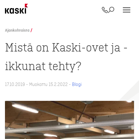
Yhteystiedot
Etsi
Siirry
sisältöön
Ajankohtaista
/
Mistä on Kaski-ovet ja -
ikkunat tehty?
17.10.2019 - Muokattu 15.2.2022 -
Blogi