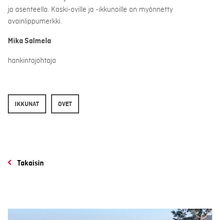
ja asenteella. Kaski-oville ja -ikkunoille on myönnetty
avainlippumerkki.
Mika Salmela
hankintajohtaja
IKKUNAT
OVET
Takaisin