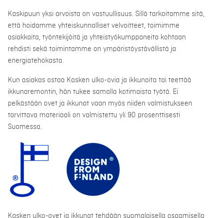
Kaskipuun yksi arvoista on vastuullisuus. Sillä tarkoitamme sitä,
että hoidamme yhteiskunnalliset velvoitteet, toimimme
asiakkaita, työntekijöitä ja yhteistyökumppaneita kohtaan
rehdisti sekä toimintamme on ympäristöystävällistä ja
energiatehokasta.
Kun asiakas ostaa Kasken ulko-ovia ja ikkunoita tai teettää
ikkunaremontin, hän tukee samalla kotimaista työtä. Ei
pelkästään ovet ja ikkunat vaan myös niiden valmistukseen
tarvittava materiaali on valmistettu yli 90 prosenttisesti
Suomessa.
Kasken ulko-ovet ja ikkunat tehdään suomalaisella osaamisella