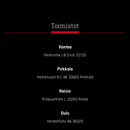
Toimistot
Vantaa
Petikontie 1 B 2:krs, 01720
Pirkkala
Haikanvuori 6 C 46, 33920 Pirkkala
Raisio
Piilipuunkatu 1, 21200 Raisio
Oulu
Kansankatu 49, 90100