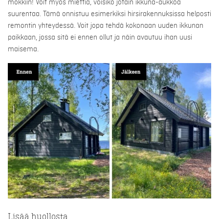
mökkiin! Voit myös miettiä, voisiko jotain ikkuna-aukkoa
suurentaa. Tämä onnistuu esimerkiksi hirsirakennuksissa helposti
remontin yhteydessä. Voit jopa tehdä kokonaan uuden ikkunan
paikkaan, jossa sitä ei ennen ollut ja näin avautuu ihan uusi
maisema.
Lisää huollosta