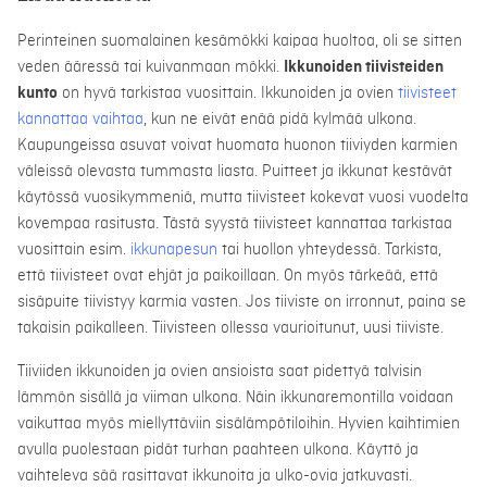
Perinteinen suomalainen kesämökki kaipaa huoltoa, oli se sitten
veden ääressä tai kuivanmaan mökki.
Ikkunoiden tiivisteiden
kunto
on hyvä tarkistaa vuosittain. Ikkunoiden ja ovien
tiivisteet
kannattaa vaihtaa
, kun ne eivät enää pidä kylmää ulkona.
Kaupungeissa asuvat voivat huomata huonon tiiviyden karmien
väleissä olevasta tummasta liasta. Puitteet ja ikkunat kestävät
käytössä vuosikymmeniä, mutta tiivisteet kokevat vuosi vuodelta
kovempaa rasitusta. Tästä syystä tiivisteet kannattaa tarkistaa
vuosittain esim.
ikkunapesun
tai huollon yhteydessä. Tarkista,
että tiivisteet ovat ehjät ja paikoillaan. On myös tärkeää, että
sisäpuite tiivistyy karmia vasten. Jos tiiviste on irronnut, paina se
takaisin paikalleen. Tiivisteen ollessa vaurioitunut, uusi tiiviste.
Tiiviiden ikkunoiden ja ovien ansioista saat pidettyä talvisin
lämmön sisällä ja viiman ulkona. Näin ikkunaremontilla voidaan
vaikuttaa myös miellyttäviin sisälämpötiloihin. Hyvien kaihtimien
avulla puolestaan pidät turhan paahteen ulkona. Käyttö ja
vaihteleva sää rasittavat ikkunoita ja ulko-ovia jatkuvasti.