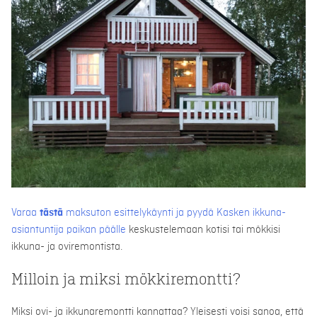
Varaa
tästä
maksuton esittelykäynti ja pyydä Kasken ikkuna-
asiantuntija paikan päälle
keskustelemaan kotisi tai mökkisi
ikkuna- ja oviremontista.
Milloin ja miksi mökkiremontti?
Miksi ovi- ja ikkunaremontti kannattaa? Yleisesti voisi sanoa, että