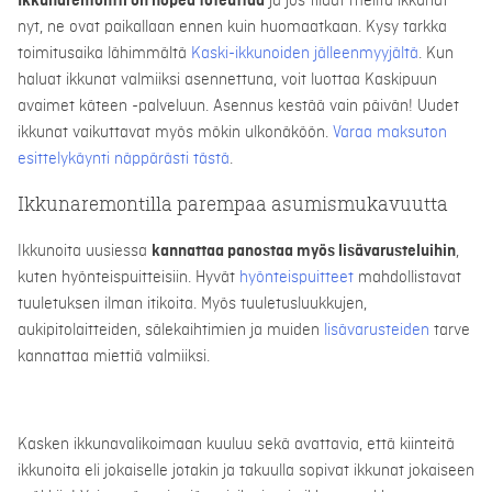
Ikkunaremontti on nopea toteuttaa
ja jos tilaat meiltä ikkunat
nyt, ne ovat paikallaan ennen kuin
huomaatkaan. Kysy tarkka
toimitusaika lähimmältä
Kaski-ikkunoiden jälleenmyyjältä
. Kun
haluat ikkunat valmiiksi asennettuna, voit luottaa Kaskipuun
avaimet käteen -palveluun. Asennus kestää vain päivän! Uudet
ikkunat vaikuttavat myös mökin ulkonäköön.
Varaa maksuton
esittelykäynti näppärästi tästä
.
Ikkunaremontilla parempaa asumismukavuutta
Ikkunoita uusiessa
kannattaa panostaa myös lisävarusteluihin
,
kuten hyönteispuitteisiin. Hyvät
hyönteispuitteet
mahdollistavat
tuuletuksen ilman itikoita. Myös tuuletusluukkujen,
aukipitolaitteiden, sälekaihtimien ja muiden
lisävarusteiden
tarve
kannattaa miettiä valmiiksi.
Kasken ikkunavalikoimaan kuuluu sekä avattavia, että kiinteitä
ikkunoita eli jokaiselle jotakin ja takuulla sopivat ikkunat jokaiseen