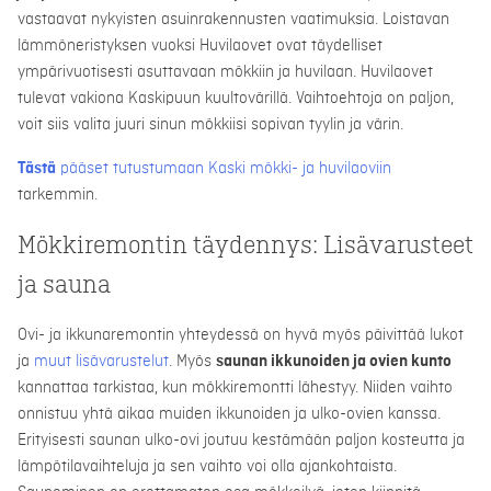
vastaavat nykyisten asuinrakennusten vaatimuksia. Loistavan
lämmöneristyksen vuoksi Huvilaovet ovat täydelliset
ympärivuotisesti asuttavaan mökkiin ja huvilaan. Huvilaovet
tulevat vakiona Kaskipuun kuultovärillä. Vaihtoehtoja on paljon,
voit siis valita juuri sinun mökkiisi sopivan tyylin ja värin.
Tästä
pääset tutustumaan Kaski mökki- ja huvilaoviin
tarkemmin.
Mökkiremontin täydennys: Lisävarusteet
ja sauna
Ovi- ja ikkunaremontin yhteydessä on hyvä myös päivittää lukot
ja
muut lisävarustelut
. Myös
saunan ikkunoiden ja ovien kunto
kannattaa tarkistaa, kun mökkiremontti lähestyy. Niiden vaihto
onnistuu yhtä aikaa muiden ikkunoiden ja ulko-ovien kanssa.
Erityisesti saunan ulko-ovi joutuu kestämään paljon kosteutta ja
lämpötilavaihteluja ja sen vaihto voi olla ajankohtaista.