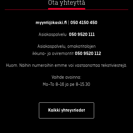
Ota yhteyttä
myynti@kaski.fi
|
050 4150 450
Asiakaspalvelu
050 9520 111
Asiakaspalvelu, omakotitalojen
ikkuna- ja oviremontit
050 9520 112
Huom. Näihin numeroihin emme voi vastaanottaa tekstiviestejä.
Vaihde avoinna:
Ma–To 8–16 ja pe 8–15.30
Kaikki yhteystiedot