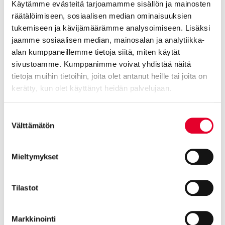
Käytämme evästeitä tarjoamamme sisällön ja mainosten
räätälöimiseen, sosiaalisen median ominaisuuksien
tukemiseen ja kävijämäärämme analysoimiseen. Lisäksi
jaamme sosiaalisen median, mainosalan ja analytiikka-
alan kumppaneillemme tietoja siitä, miten käytät
sivustoamme. Kumppanimme voivat yhdistää näitä
tietoja muihin tietoihin, joita olet antanut heille tai joita on
kerätty, kun olet käyttänyt heidän palvelujaan.
Cookiebot >
Suostumuksen
Oviremontti viimeistelee mökkisi ilmeen
Välttämätön
valinta
Perinteinen suomalainen kesämökki on rakennettu 80- ja 90-
Mieltymykset
luvun välillä ja alkavat jo kaipaamaan oviremonttia. Ulko-ovella
on suuri vaikutus
energiansäästössä
, sillä uusi ulko-ovi parantaa
lämmön sisällä pysymistä, koska se on vanhaa tiiviimpi.
Tilastot
Mökkikausi pitenee syksyllä, koska lämmöt pysyvät mökissä
paremmin tiiviimmän oven ansiosta. Jos mökki on
ympärivuotisessa käytössä on tiiviin ulko-oven merkitys vielä
Markkinointi