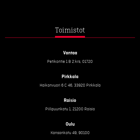
Toimistot
Vantaa
Petikontie 1 B 2:krs, 01720
Pirkkala
Haikanvuori 6 C 46, 33920 Pirkkala
Raisio
Piilipuunkatu 1, 21200 Raisio
Oulu
Kansankatu 49, 90100