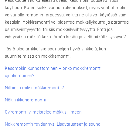
Kesäkauden kolkutellessa ovella, kesämökit pääsevät taas
käyttöön. Kuten kaikki vanhat rakennukset, myös vanhat mökit
voivat olla remontin tarpeessa, vaikka ne olisivat käytössä vain
kesäisin. Mökkiremontti voi pidentää mökkeilykautta ja parantaa
asumisviihtyvyyttä, tai siis mökkeilyviihtyvyyttä. Entä jos
viihtyisitkin mökillä koko tämän kesän ja vielä pitkälle syksyyn?
Tästä blogiartikkelista saat paljon hyviä vinkkejä, kun
suunnitelmissa on mökkiremontti.
Kesämökin kunnostaminen – onko mökkiremontti
ajankohtainen?
Milloin ja miksi mökkiremontti?
Mökin ikkunaremontti
Oviremontti viimeistelee mökkisi ilmeen
Mökkiremontin täydennys: Lisävarusteet ja sauna