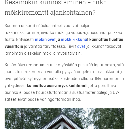
Kesämökin kunnostaminen – onko
mökkiremontti ajankohtainen?
Suomen ankarat sääolosuhteet vaativat paljon
rakennuksiltamme, eivätkä mökit ja vapaa-ajanasunnot poikkea
tästä. Erityisesti
mökin ovet
ja
mökki-ikkuna
t kannattaa huoltaa
vuosittain
ja vaihtaa tarvittaessa. Tiiviit
ovet
ja ikkunat takaavat
lämpimän oleskelun mökillä myös talvisin.
Kesämökin remonttia ei tule myöskään pitkittää loputtomiin, sillä
juuri silloin rakenteisiin voi tulla pysyviä ongelmia. Tiiviit ikkunat ja
ovet pitävät kylmyyden lisäksi kosteuden ulkona. Ikkunaremontin
yhteydessä
kannattaa uusia myös kaihtimet
, jotta porottava
aurinko ei pääse haurastuttamaan sisustusmateriaaleja ja UV-
säteet eivät pääse vahingoittamaan ihoa.