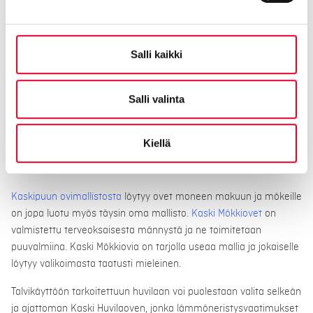
suurempi. Uusi ovi on myös vanhaa
turvallisempi
.
Salli kaikki
Salli valinta
Kiellä
Kaskipuun ovimallistosta
löytyy ovet moneen makuun ja mökeille
on jopa luotu myös täysin oma mallisto.
Kaski Mökkiovet
on
valmistettu terveoksaisesta männystä ja ne toimitetaan
puuvalmiina. Kaski Mökkiovia on tarjolla useaa mallia ja jokaiselle
löytyy valikoimasta taatusti mieleinen.
Talvikäyttöön tarkoitettuun huvilaan voi puolestaan valita selkeän
ja ajattoman Kaski Huvilaoven, jonka lämmöneristysvaatimukset