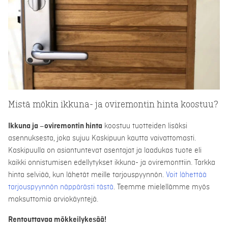
Mistä mökin ikkuna- ja oviremontin hinta koostuu?
Ikkuna ja –oviremontin hinta
koostuu tuotteiden lisäksi
asennuksesta, joka sujuu Kaskipuun kautta vaivattomasti.
Kaskipuulla on asiantuntevat asentajat ja laadukas tuote eli
kaikki onnistumisen edellytykset ikkuna- ja oviremonttiin. Tarkka
hinta selviää, kun lähetät meille tarjouspyynnön.
Voit lähettää
tarjouspyynnön näppärästi tästä
. Teemme mielellämme myös
maksuttomia arviokäyntejä.
Rentouttavaa mökkeilykesää!