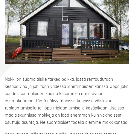
Mökki on suomalaisille tärkeä paikka, jossa rentoudutaan
kesäpäivinä ja juhlitaan yhdessä lähimmäisten kanssa. Jopa joka
kuudes suomalainen kuuluu kesämökin omistavaan
asuntokuntaan. Tämä näkyy monissa kunnissa väkiluvun
tuplaantumisella tai jopa triplaantumisella kesäaikaan. Useissa
maalaiskunnissa mökkejä on jopa enemmän kuin vakinaisesti
asuttuja asuntoja. Me suomalaiset todella olemme mökkikansaa!