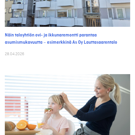
Näin taloyhtiön ovi- ja ikkunaremontti parantaa
asumismukavuutta – esimerkkinä As Oy Lauttasaarentalo
28.04.2026