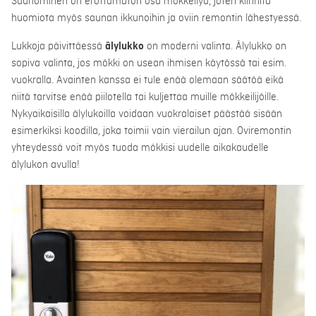
Saunominen on erottamaton osa mökkeilyä, joten kiinnitä
huomiota myös saunan ikkunoihin ja oviin remontin lähestyessä.
Lukkoja päivittäessä
älylukko
on moderni valinta. Älylukko on
sopiva valinta, jos mökki on usean ihmisen käytössä tai esim.
vuokralla. Avainten kanssa ei tule enää olemaan säätöä eikä
niitä tarvitse enää piilotella tai kuljettaa muille mökkeilijöille.
Nykyaikaisilla älylukoilla voidaan vuokralaiset päästää sisään
esimerkiksi koodilla, joka toimii vain vierailun ajan. Oviremontin
yhteydessä voit myös tuoda mökkisi uudelle aikakaudelle
älylukon avulla!