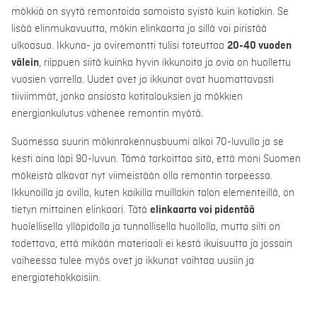
mökkiä on syytä remontoida samoista syistä kuin kotiakin. Se
lisää elinmukavuutta, mökin elinkaarta ja sillä voi piristää
ulkoasua. Ikkuna- ja oviremontti tulisi toteuttaa
20-40 vuoden
välein
, riippuen siitä kuinka hyvin ikkunoita ja ovia on huollettu
vuosien varrella. Uudet ovet ja ikkunat ovat huomattavasti
tiiviimmät, jonka ansiosta kotitalouksien ja mökkien
energiankulutus vähenee remontin myötä.
Suomessa suurin mökinrakennusbuumi alkoi 70-luvulla ja se
kesti aina läpi 90-luvun. Tämä tarkoittaa sitä, että moni Suomen
mökeistä alkavat nyt viimeistään olla remontin tarpeessa.
Ikkunoilla ja ovilla, kuten kaikilla muillakin talon elementeillä, on
tietyn mittainen elinkaari. Tätä
elinkaarta voi pidentää
huolellisella ylläpidolla ja tunnollisella huollolla, mutta silti on
todettava, että mikään materiaali ei kestä ikuisuutta ja jossain
vaiheessa tulee myös ovet ja ikkunat vaihtaa uusiin ja
energiatehokkaisiin.