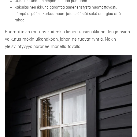
Uudet ikkunat on helpompi pitää puhtaana.
Kaksilasinen ikkuna parantaa ääneneristystä huomattavasti.
Lämpö ei pääse karkaamaan, joten säästät sekä energiaa että
rahaa.
Huomattavin muutos kuitenkin lienee uusien ikkunoiden ja ovien
vaikutus mökin ulkonäköön, johon ne tuovat ryhtiä. Mökin
yleisviihtyvyys paranee monella tavalla.