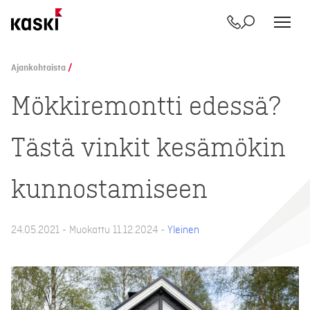
Yhteystiedot
Etsi
Siirry
sisältöön
Ajankohtaista
/
Mökkiremontti edessä?
Tästä vinkit kesämökin
kunnostamiseen
24.05.2021 - Muokattu 11.12.2024 -
Yleinen