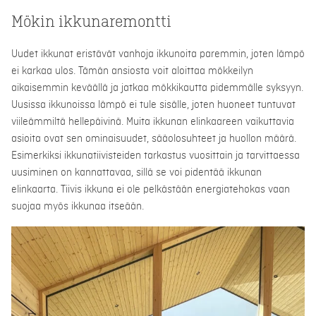
Mökin ikkunaremontti
Uudet ikkunat eristävät vanhoja ikkunoita paremmin, joten lämpö
ei karkaa ulos. Tämän ansiosta voit aloittaa mökkeilyn
aikaisemmin keväällä ja jatkaa mökkikautta pidemmälle syksyyn.
Uusissa ikkunoissa lämpö ei tule sisälle, joten huoneet tuntuvat
viileämmiltä hellepäivinä. Muita ikkunan elinkaareen vaikuttavia
asioita ovat sen ominaisuudet, sääolosuhteet ja huollon määrä.
Esimerkiksi ikkunatiivisteiden tarkastus vuosittain ja tarvittaessa
uusiminen on kannattavaa, sillä se voi pidentää ikkunan
elinkaarta. Tiivis ikkuna ei ole pelkästään energiatehokas vaan
suojaa myös ikkunaa itseään.