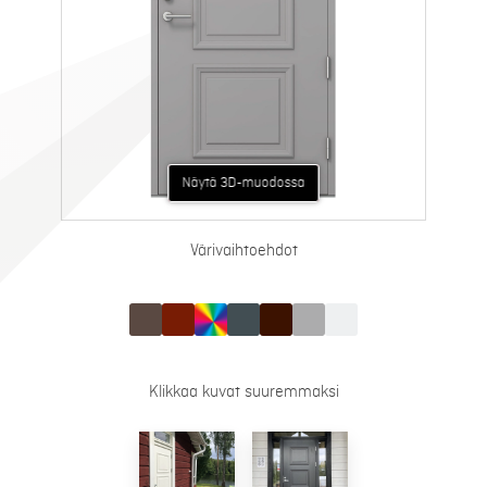
Näytä AR-muodossa
Näytä 3D-muodossa
Värivaihtoehdot
Klikkaa kuvat suuremmaksi