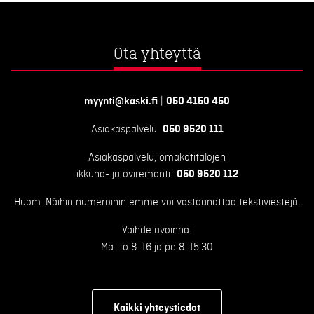
Ota yhteyttä
myynti@kaski.fi
|
050 4150 450
Asiakaspalvelu
050 9520 111
Asiakaspalvelu, omakotitalojen
ikkuna- ja oviremontit
050 9520 112
Huom. Näihin numeroihin emme voi vastaanottaa tekstiviestejä.
Vaihde avoinna:
Ma–To 8–16 ja pe 8–15.30
Kaikki yhteystiedot