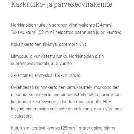
Kaski ulko- ja parvekeovirakenne
Markkinoiden tukevin saranan kiinnityskohta (34 mm).
Tukeva karmi (53 mm) helpottaa asennusta ja on kestävä.
Kaksinkertainen tiivistys, parempi tiiviys.
Liimapuulla vahvistettu runko. Markkinoiden pisin
suoranapysymistakuu 15 vuotta.
3-kertainen eristyslasi TGI-välilistalla.
Ovilehdessä kolminkertainen pintakäsittely, markkinoiden
ainoana. Kolminkertainen pintakäsittely takaa paremman
kosteuden kestävyyden ja laadun maalipinnalle. HDF-
levypintaisten ovien vakioväri on valkoinen, muut värit saa
tilauksesta.
Kulutusta kestävä kynnys (25mm), materiaalina öljytty