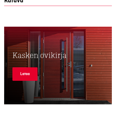
Katava
Kasken ovikirja
Lataa