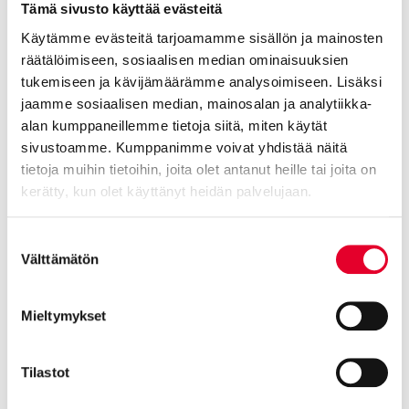
Tämä sivusto käyttää evästeitä
Käytämme evästeitä tarjoamamme sisällön ja mainosten
räätälöimiseen, sosiaalisen median ominaisuuksien
tukemiseen ja kävijämäärämme analysoimiseen. Lisäksi
jaamme sosiaalisen median, mainosalan ja analytiikka-
alan kumppaneillemme tietoja siitä, miten käytät
sivustoamme. Kumppanimme voivat yhdistää näitä
tietoja muihin tietoihin, joita olet antanut heille tai joita on
Kaski Saaristo
kerätty, kun olet käyttänyt heidän palvelujaan.
Hyönä
Cookiebot >
Suostumuksen
Välttämätön
valinta
Mieltymykset
Tilastot