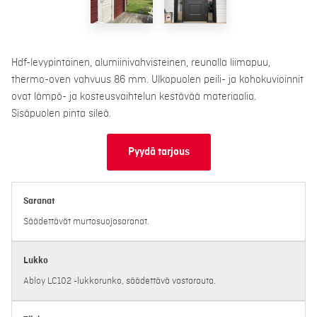
Hdf-levypintainen, alumiinivahvisteinen, reunalla liimapuu,
thermo-oven vahvuus 86 mm. Ulkopuolen peili- ja kohokuvioinnit
ovat lämpö- ja kosteusvaihtelun kestävää materiaalia.
Sisäpuolen pinta sileä.
Pyydä tarjous
Saranat
Säädettävät murtosuojasaranat.
Lukko
Abloy LC102 -lukkorunko, säädettävä vastarauta.