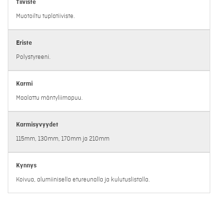
Tiiviste
Muotoiltu tuplatiiviste.
Eriste
Polystyreeni.
Karmi
Maalattu mäntyliimapuu.
Karmisyvyydet
115mm, 130mm, 170mm ja 210mm
Kynnys
Koivua, alumiinisella etureunalla ja kulutuslistalla.