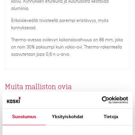
koivu. Kynnyksen etureuna ja kulutuslista kestävää
alumiinia.
Erikoisleveällä tiivisteellä parempi eristävyys, myös
kynnyksessä.
Thermo-ovessa ovilevyn kokonaisvahvuus on 86 mm, joka
on noin 30% paksumpi kuin vakio-ovi. Thermo-rakenteella
saavutetaan jopa 0,6:n u-arvo.
Muita malliston ovia
Suostumus
Yksityiskohdat
Tietoja