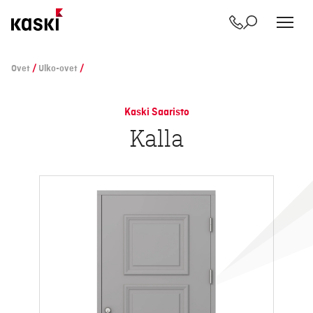
Yhteystiedot
Etsi
Siirry
sisältöön
Ovet
/
Ulko-ovet
/
Kaski Saaristo
Kalla