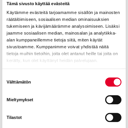
Tämä sivusto käyttää evästeitä
Käytämme evästeitä tarjoamamme sisällön ja mainosten
räätälöimiseen, sosiaalisen median ominaisuuksien
tukemiseen ja kävijämäärämme analysoimiseen. Lisäksi
Kaamos
jaamme sosiaalisen median, mainosalan ja analytiikka-
alan kumppaneillemme tietoja siitä, miten käytät
27.12.2021 -
sivustoamme. Kumppanimme voivat yhdistää näitä
tietoja muihin tietoihin, joita olet antanut heille tai joita on
kerätty, kun olet käyttänyt heidän palvelujaan.
Cookiebot >
Suostumuksen
Välttämätön
valinta
Mieltymykset
Tilastot
Selja