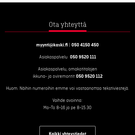
Ota yhteyttä
myynti@kaski.fi
|
050 4150 450
Asiakaspalvelu
050 9520 111
Asiakaspalvelu, omakotitalojen
ikkuna- ja oviremontit
050 9520 112
Huom. Näihin numeroihin emme voi vastaanottaa tekstiviestejä.
Vaihde avoinna:
Ma–To 8–16 ja pe 8–15.30
Kaikki yhteystiedot