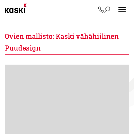
Yhteystiedot
Etsi
Siirry
sisältöön
Ovien mallisto:
Kaski vähähiilinen
Puudesign