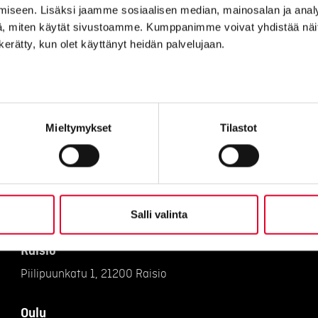
iseen. Lisäksi jaamme sosiaalisen median, mainosalan ja analy
, miten käytät sivustoamme. Kumppanimme voivat yhdistää näitä t
n kerätty, kun olet käyttänyt heidän palvelujaan.
Toimistot
Vantaa
Mieltymykset
Tilastot
Petikontie 1 B 2:krs, 01720
Pirkkala
Haikanvuori 6 C 46, 33920 Pirkkala
Salli valinta
Raisio
Piilipuunkatu 1, 21200 Raisio
Oulu