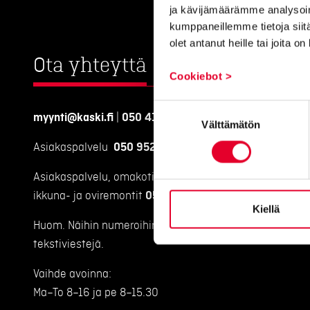
ja kävijämäärämme analysoim
kumppaneillemme tietoja siitä
olet antanut heille tai joita o
Ota yhteyttä
Cookiebot >
Suostumuksen
myynti@kaski.fi
|
050 4150 450
Välttämätön
valinta
Asiakaspalvelu
050 9520 111
Asiakaspalvelu, omakotitalojen
ikkuna- ja oviremontit
050 9520 112
Kiellä
Huom. Näihin numeroihin emme voi vastaanottaa
tekstiviestejä.
Vaihde avoinna:
Ma–To 8–16 ja pe 8–15.30