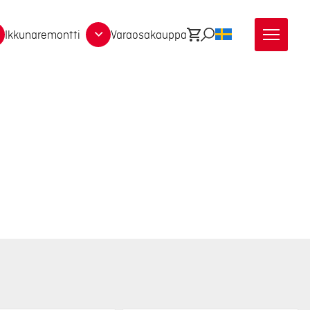
Ikkunaremontti
Varaosakauppa
Ostoskori
Etsi
SV