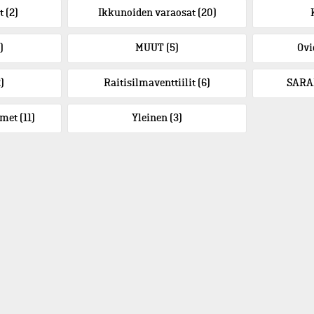
et
(2)
Ikkunoiden varaosat
(20)
)
MUUT
(5)
Ovi
)
Raitisilmaventtiilit
(6)
SARA
timet
(11)
Yleinen
(3)